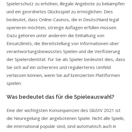
Spielerschutz zu erhöhen, illegale Angebote zu bekämpfen
und ein geordnetes Glücksspiel zu ermöglichen. Dies
bedeutet, dass Online-Casinos, die in Deutschland legal
operieren möchten, strenge Auflagen erfüllen müssen.
Dazu gehören unter anderem die Einhaltung von
Einsatzlimits, die Bereitstellung von Informationen über
verantwortungsbewusstes Spielen und die Verifizierung
der Spieleridentität. Für Sie als Spieler bedeutet dies, dass
Sie sich auf ein sichereres und regulierteres Umfeld
verlassen können, wenn Sie auf lizenzierten Plattformen
spielen.
Was bedeutet das für die Spieleauswahl?
Eine der wichtigsten Konsequenzen des GlüStV 2021 ist
die Neuregelung der angebotenen Spiele. Nicht alle Spiele,
die international populär sind, sind automatisch auch in