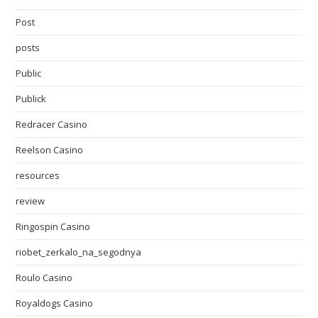
Post
posts
Public
Publick
Redracer Casino
Reelson Casino
resources
review
Ringospin Casino
riobet_zerkalo_na_segodnya
Roulo Casino
Royaldogs Casino