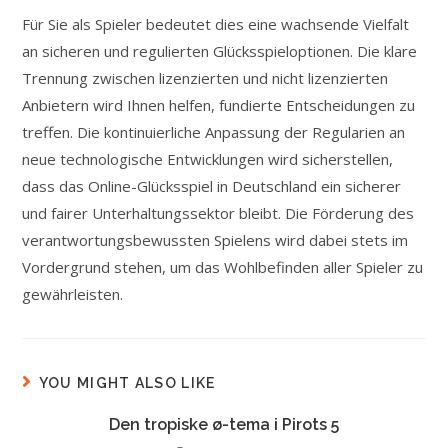
Für Sie als Spieler bedeutet dies eine wachsende Vielfalt
an sicheren und regulierten Glücksspieloptionen. Die klare
Trennung zwischen lizenzierten und nicht lizenzierten
Anbietern wird Ihnen helfen, fundierte Entscheidungen zu
treffen. Die kontinuierliche Anpassung der Regularien an
neue technologische Entwicklungen wird sicherstellen,
dass das Online-Glücksspiel in Deutschland ein sicherer
und fairer Unterhaltungssektor bleibt. Die Förderung des
verantwortungsbewussten Spielens wird dabei stets im
Vordergrund stehen, um das Wohlbefinden aller Spieler zu
gewährleisten.
YOU MIGHT ALSO LIKE
Den tropiske ø-tema i Pirots 5