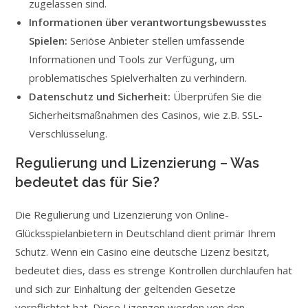
zugelassen sind.
Informationen über verantwortungsbewusstes
Spielen:
Seriöse Anbieter stellen umfassende
Informationen und Tools zur Verfügung, um
problematisches Spielverhalten zu verhindern.
Datenschutz und Sicherheit:
Überprüfen Sie die
Sicherheitsmaßnahmen des Casinos, wie z.B. SSL-
Verschlüsselung.
Regulierung und Lizenzierung – Was
bedeutet das für Sie?
Die Regulierung und Lizenzierung von Online-
Glücksspielanbietern in Deutschland dient primär Ihrem
Schutz. Wenn ein Casino eine deutsche Lizenz besitzt,
bedeutet dies, dass es strenge Kontrollen durchlaufen hat
und sich zur Einhaltung der geltenden Gesetze
verpflichtet hat. Diese Lizenzen werden von den