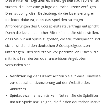
Diese Filter ermöglichen es Ihnen, gezielt nach Spielen zu
suchen, die über eine gültige deutsche Lizenz verfügen.
Dies ist von großer Bedeutung, da die Lizenzierung ein
Indikator dafür ist, dass das Spiel den strengen
Anforderungen des Glücksspielstaatsvertrags entspricht.
Durch die Nutzung solcher Filter können Sie sicherstellen,
dass Sie nur auf Spiele zugreifen, die fair, transparent und
sicher sind und den deutschen Glücksspielgesetzen
unterliegen. Dies schützt Sie vor potenziellen Risiken, die
mit nicht lizenzierten oder unseriösen Angeboten
verbunden sind.
Verifizierung der Lizenz:
Achten Sie auf klare Hinweise
zur deutschen Lizenzierung auf der Website des
Anbieters.
Spielauswahl einschränken:
Nutzen Sie die Spielfilter,
um nur Spiele anzuzeigen, die für den deutschen Markt