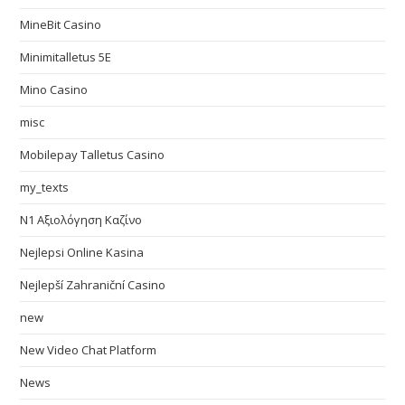
MineBit Casino
Minimitalletus 5E
Mino Casino
misc
Mobilepay Talletus Casino
my_texts
N1 Αξιολόγηση Καζίνο
Nejlepsi Online Kasina
Nejlepší Zahraniční Casino
new
New Video Chat Platform
News