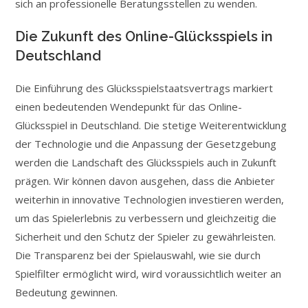
sich an professionelle Beratungsstellen zu wenden.
Die Zukunft des Online-Glücksspiels in
Deutschland
Die Einführung des Glücksspielstaatsvertrags markiert
einen bedeutenden Wendepunkt für das Online-
Glücksspiel in Deutschland. Die stetige Weiterentwicklung
der Technologie und die Anpassung der Gesetzgebung
werden die Landschaft des Glücksspiels auch in Zukunft
prägen. Wir können davon ausgehen, dass die Anbieter
weiterhin in innovative Technologien investieren werden,
um das Spielerlebnis zu verbessern und gleichzeitig die
Sicherheit und den Schutz der Spieler zu gewährleisten.
Die Transparenz bei der Spielauswahl, wie sie durch
Spielfilter ermöglicht wird, wird voraussichtlich weiter an
Bedeutung gewinnen.