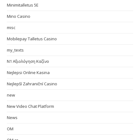
Minimitalletus 5E
Mino Casino
misc
Mobilepay Talletus Casino
my_texts
N1 Αξιολόγηση Καζίνο
Nejlepsi Online Kasina
Nejlepší Zahraniční Casino
new
New Video Chat Platform
News
OM