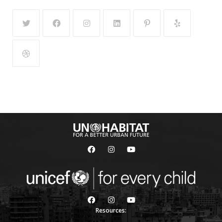
Resources: