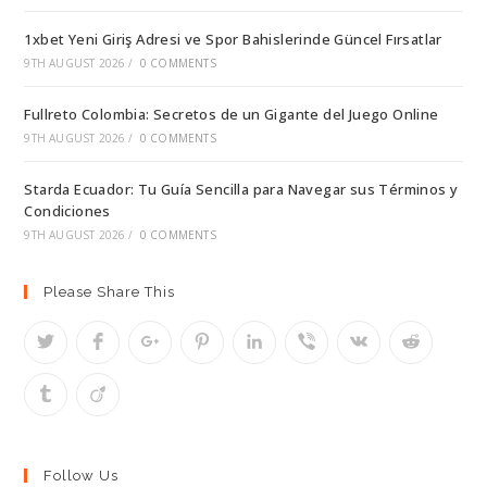
1xbet Yeni Giriş Adresi ve Spor Bahislerinde Güncel Fırsatlar
9TH AUGUST 2026
/
0 COMMENTS
Fullreto Colombia: Secretos de un Gigante del Juego Online
9TH AUGUST 2026
/
0 COMMENTS
Starda Ecuador: Tu Guía Sencilla para Navegar sus Términos y
Condiciones
9TH AUGUST 2026
/
0 COMMENTS
Please Share This
Follow Us