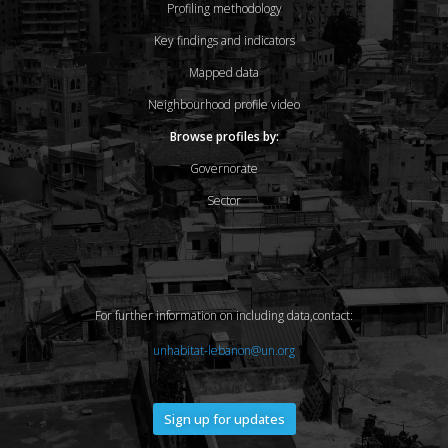
Profiling methodology
Key findings and indicators
Mapped data
Neighbourhood profile video
Browse profiles by:
Governorate
Sector
For further information on including data,contact:
unhabitat-lebanon@un.org
Sign up for updates