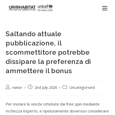
Saltando attuale
pubblicazione, il
scommettitore potrebbe
dissipare la preferenza di
ammettere il bonus
nanor
2nd July 2026
Uncategorised
Per mutare le vincite ottenute dai free spin mediante
ricchezza esperto, e ripetutamente doveroso considerare