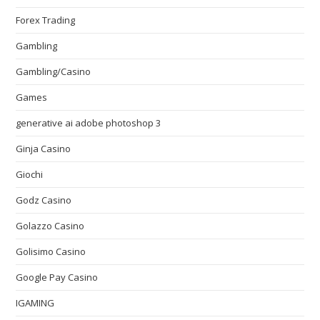
Forex Trading
Gambling
Gambling/Casino
Games
generative ai adobe photoshop 3
Ginja Casino
Giochi
Godz Casino
Golazzo Casino
Golisimo Casino
Google Pay Casino
IGAMING