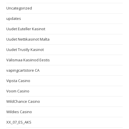
Uncategorized
updates
Uudet Euteller Kasinot
Uudet Nettikasinot Malta
Uudet Trustly Kasinot
Välismaa Kasiinod Eestis
vapingcartstore CA
Vipsta Casino
Voom Casino
WildChance Casino
Wildies Casino
XX_07_ES_AKS