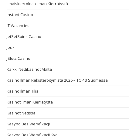
Ilmaiskierroksia Ilman Kierrätystä
Instant Casino
IT Vacancies
JetSetSpins Casino
Jeux
JSlotz Casino
Kaikki Nettikasinot Malta
Kasino Ilman Rekisteröitymistä 2026 – TOP 3 Suomessa
Kasino Ilman Tiliä
Kasinot Ilman Kierrätystä
Kasinot Netissä
Kasyno Bez Weryfikacji
Kasyno Bez Weryfikacji Kyc