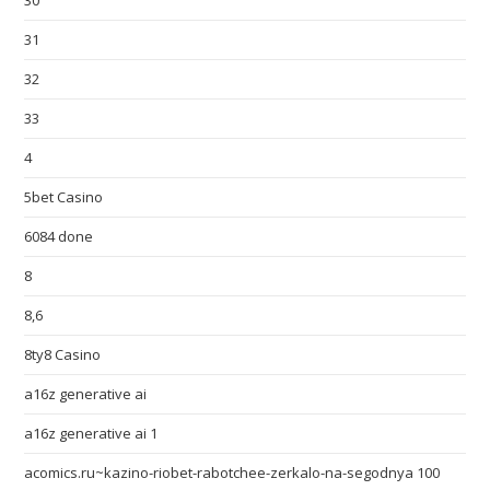
30
31
32
33
4
5bet Casino
6084 done
8
8,6
8ty8 Casino
a16z generative ai
a16z generative ai 1
acomics.ru~kazino-riobet-rabotchee-zerkalo-na-segodnya 100