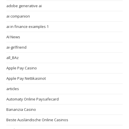
adobe generative ai
ai companion
ai in finance examples 1
AI News
ai-girlfriend
all_BAz
Apple Pay Casino
Apple Pay Nettikasinot
articles
Automaty Online Paysafecard
Bananzia Casino
Beste Ausländische Online Casinos