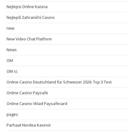
Nejlepsi Online Kasina
Nejlepší Zahraniční Casino
new
New Video Chat Platform
News
OM
OM cc
Online Casino Deutschland für Schweizer 2026: Top 3 Test
Online Casino Paysafe
Online Casino Vklad Paysafecard
pages
Parhaat Nordea Kasinot