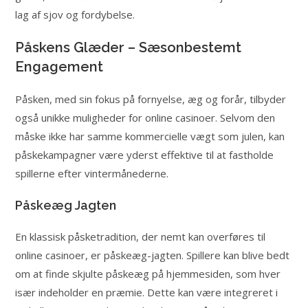
lag af sjov og fordybelse.
Påskens Glæder – Sæsonbestemt
Engagement
Påsken, med sin fokus på fornyelse, æg og forår, tilbyder
også unikke muligheder for online casinoer. Selvom den
måske ikke har samme kommercielle vægt som julen, kan
påskekampagner være yderst effektive til at fastholde
spillerne efter vintermånederne.
Påskeæg Jagten
En klassisk påsketradition, der nemt kan overføres til
online casinoer, er påskeæg-jagten. Spillere kan blive bedt
om at finde skjulte påskeæg på hjemmesiden, som hver
især indeholder en præmie. Dette kan være integreret i