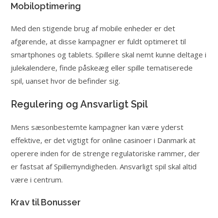
Mobiloptimering
Med den stigende brug af mobile enheder er det
afgørende, at disse kampagner er fuldt optimeret til
smartphones og tablets. Spillere skal nemt kunne deltage i
julekalendere, finde påskeæg eller spille tematiserede
spil, uanset hvor de befinder sig.
Regulering og Ansvarligt Spil
Mens sæsonbestemte kampagner kan være yderst
effektive, er det vigtigt for online casinoer i Danmark at
operere inden for de strenge regulatoriske rammer, der
er fastsat af Spillemyndigheden. Ansvarligt spil skal altid
være i centrum.
Krav til Bonusser