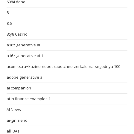
6084 done
8
8,6
8ty8 Casino
a16z generative ai
a16z generative ai 1
acomics.ru~kazino-riobet-rabotchee-zerkalo-na-segodnya 100
adobe generative ai
ai companion
ai in finance examples 1
AI News
ai-girlfriend
all_BAz