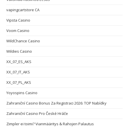
vapingcartstore CA
Vipsta Casino
Voom Casino
WildChance Casino
Wildies Casino
XX_07_ES_AKS
XX_07_IT_AKS
XX_07_PL_AKS
Yoyospins Casino
Zahraniční Casino Bonus Za Registraci 2026: TOP Nabídky
Zahraniční Casino Pro České Hráče
Zimpler ei toimi? Vianmääritys & Rahojen Palautus