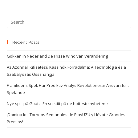
Recent Posts
Gokken in Nederland De Frisse Wind van Verandering
Az Azonnali Kifizetésű Kaszinók Forradalma: A Technológia és a
Szabályozás Összhangja
Framtidens Spel: Hur Prediktiv Analys Revolutionerar Ansvarsfullt
Spelande
Nye spill på Goatz: En sniktitt på de hotteste nyhetene
¡Domina los Torneos Semanales de PlayUZU y Llévate Grandes
Premios!