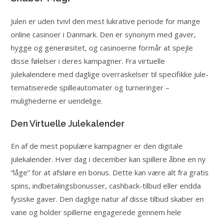
Julen er uden tvivl den mest lukrative periode for mange
online casinoer i Danmark. Den er synonym med gaver,
hygge og generøsitet, og casinoerne formår at spejle
disse følelser i deres kampagner. Fra virtuelle
julekalendere med daglige overraskelser til specifikke jule-
tematiserede spilleautomater og turneringer –
mulighederne er uendelige.
Den Virtuelle Julekalender
En af de mest populære kampagner er den digitale
julekalender. Hver dag i december kan spillere åbne en ny
“låge” for at afsløre en bonus. Dette kan være alt fra gratis
spins, indbetalingsbonusser, cashback-tilbud eller endda
fysiske gaver. Den daglige natur af disse tilbud skaber en
vane og holder spillerne engagerede gennem hele