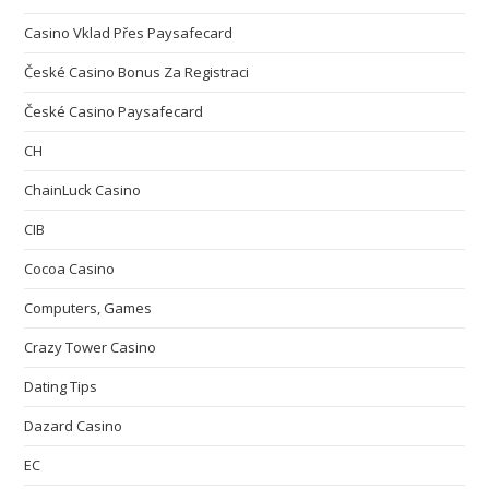
Casino Vklad Přes Paysafecard
České Casino Bonus Za Registraci
České Casino Paysafecard
CH
ChainLuck Casino
CIB
Cocoa Casino
Computers, Games
Crazy Tower Сasino
Dating Tips
Dazard Casino
EC