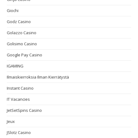
Giochi
Godz Casino
Golazzo Casino
Golisimo Casino
Google Pay Casino
IGAMING
Ilmaiskierroksia Ilman Kierrätystä
Instant Casino
IT Vacancies
JetSetSpins Casino
Jeux
JSlotz Casino