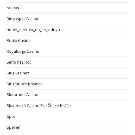
review
Ringospin Casino
riobet_zerkalo_na_segodnya
Roulo Casino
Royaldogs Casino
Siirto Kasinot
Siru Kasinot
Siru Mobile Kasinot
Slotorado Casino
Slovenské Casino Pro České Hráče
Spei
Spellen