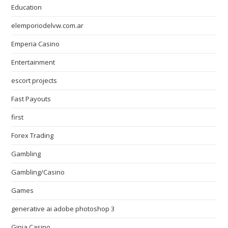
Education
elemporiodelvw.com.ar
Emperia Casino
Entertainment
escort projects
Fast Payouts
first
Forex Trading
Gambling
Gambling/Casino
Games
generative ai adobe photoshop 3
Ginja Casino