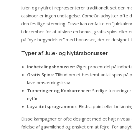
Julen og nytåret repræsenterer traditionelt set den me
casinoer er ingen undtagelse. ComeOn udnytter ofte de
den festlige stemning. Disse kan omfatte en “julekalen
i december for at afsløre en bonus, gratis spins eller
på “nye begyndelser” med bonusser, der er designet til
Typer af Jule- og Nytårsbonusser
Indbetalingsbonusser:
Øget procentdel på indbeta
Gratis Spins:
Tilbud om et bestemt antal spins på p
lave omsætningskrav.
Turneringer og Konkurrencer:
Særlige turneringer 
nytår.
Loyalitetsprogrammer:
Ekstra point eller belønning
Disse kampagner er ofte designet med et højt niveau af
følelse af gavmildhed og ønsket om at fejre. For anal