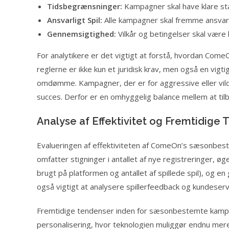
Tidsbegrænsninger:
Kampagner skal have klare sta
Ansvarligt Spil:
Alle kampagner skal fremme ansvarli
Gennemsigtighed:
Vilkår og betingelser skal være 
For analytikere er det vigtigt at forstå, hvordan Come
reglerne er ikke kun et juridisk krav, men også en vigtig
omdømme. Kampagner, der er for aggressive eller vild
succes. Derfor er en omhyggelig balance mellem at til
Analyse af Effektivitet og Fremtidige
Evalueringen af effektiviteten af ComeOn’s sæsonbes
omfatter stigninger i antallet af nye registreringer, øg
brugt på platformen og antallet af spillede spil), og 
også vigtigt at analysere spillerfeedback og kundeser
Fremtidige tendenser inden for sæsonbestemte kampa
personalisering, hvor teknologien muliggør endnu mere