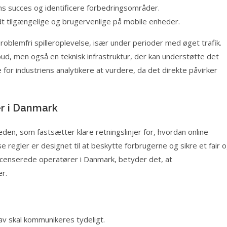
s succes og identificere forbedringsområder.
dt tilgængelige og brugervenlige på mobile enheder.
roblemfri spilleroplevelse, især under perioder med øget trafik.
lbud, men også en teknisk infrastruktur, der kan understøtte det
e for industriens analytikere at vurdere, da det direkte påvirker
r i Danmark
den, som fastsætter klare retningslinjer for, hvordan online
 regler er designet til at beskytte forbrugerne og sikre et fair 
 licenserede operatører i Danmark, betyder det, at
r.
v skal kommunikeres tydeligt.