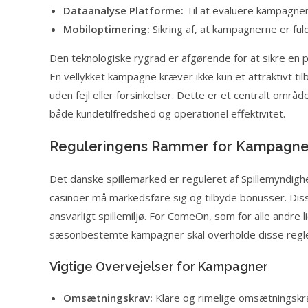
Dataanalyse Platforme:
Til at evaluere kampagnen
Mobiloptimering:
Sikring af, at kampagnerne er ful
Den teknologiske rygrad er afgørende for at sikre en p
En vellykket kampagne kræver ikke kun et attraktivt ti
uden fejl eller forsinkelser. Dette er et centralt områd
både kundetilfredshed og operationel effektivitet.
Reguleringens Rammer for Kampagne
Det danske spillemarked er reguleret af Spillemyndighe
casinoer må markedsføre sig og tilbyde bonusser. Disse
ansvarligt spillemiljø. For ComeOn, som for alle andre
sæsonbestemte kampagner skal overholde disse regle
Vigtige Overvejelser for Kampagner
Omsætningskrav:
Klare og rimelige omsætningskra