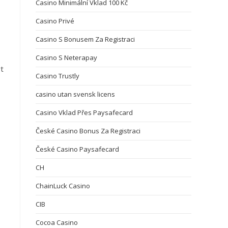
Casino Minimální Vklad 100 Kč
Casino Privé
Casino S Bonusem Za Registraci
Casino S Neterapay
vt
Casino Trustly
casino utan svensk licens
Casino Vklad Přes Paysafecard
České Casino Bonus Za Registraci
České Casino Paysafecard
CH
ChainLuck Casino
CIB
Cocoa Casino