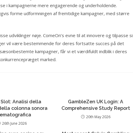
agelse i kampagnerne mere engagerende og underholdende.
ynligvis forme udformningen af fremtidige kampagner, med større
isse udviklinger nøje. ComeOn’s evne til at innovere og tilpasse s
ger vil være bestemmende for deres fortsatte succes på det
sæsonbestemte kampagner, får vi et værdifuldt indblik i deres
 konkurrencepræget marked.
 Slot: Analisi della
GambleZen UK Login: A
 della colonna sonora
Comprehensive Study Report
nematografica
20th May 2026
26th June 2026