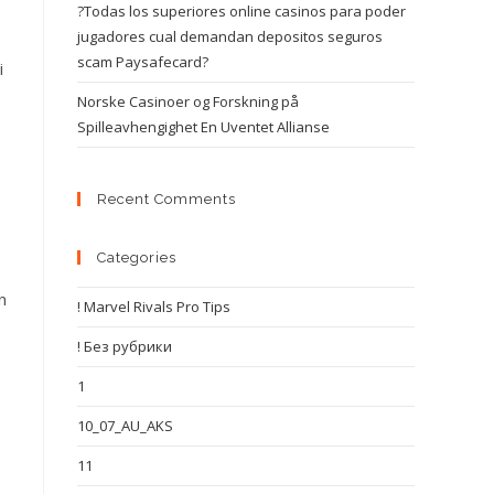
?Todas los superiores online casinos para poder
jugadores cual demandan depositos seguros
scam Paysafecard?
i
Norske Casinoer og Forskning på
Spilleavhengighet En Uventet Allianse
Recent Comments
Categories
n
! Marvel Rivals Pro Tips
! Без рубрики
1
10_07_AU_AKS
11