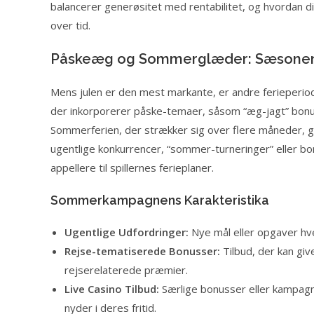
balancerer generøsitet med rentabilitet, og hvordan 
over tid.
Påskeæg og Sommerglæder: Sæsonens
Mens julen er den mest markante, er andre ferieperi
der inkorporerer påske-temaer, såsom “æg-jagt” bonuss
Sommerferien, der strækker sig over flere måneder, 
ugentlige konkurrencer, “sommer-turneringer” eller bonu
appellere til spillernes ferieplaner.
Sommerkampagnens Karakteristika
Ugentlige Udfordringer:
Nye mål eller opgaver hve
Rejse-tematiserede Bonusser:
Tilbud, der kan giv
rejserelaterede præmier.
Live Casino Tilbud:
Særlige bonusser eller kampagne
nyder i deres fritid.