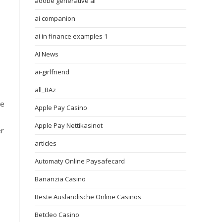
adobe generative ai
ai companion
ai in finance examples 1
AI News
ai-girlfriend
all_BAz
ne
Apple Pay Casino
Apple Pay Nettikasinot
er
articles
Automaty Online Paysafecard
Bananzia Casino
Beste Ausländische Online Casinos
Betcleo Casino