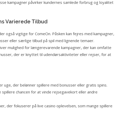
disse kampagner påvirker kundernes samlede forbrug og loyalitet
 Varierede Tilbud
oder også vigtige for ComeOn. Påsken kan fejres med kampagner,
er eller særlige tilbud på spil med lignende temaer.
giver mulighed for længerevarende kampagner, der kan omfatte
sser, der er knyttet til udendørsaktiviteter eller rejser, for at
r uge, der belønner spillere med bonusser eller gratis spins.
e spillere chancen for at vinde rejsegavekort eller andre
r, der fokuserer på live casino oplevelsen, som mange spillere