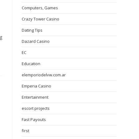
Computers, Games
Crazy Tower Сasino
Dating Tips
ig
Dazard Casino
EC
Education
elemporiodelvw.com.ar
Emperia Casino
Entertainment
escort projects
Fast Payouts
first