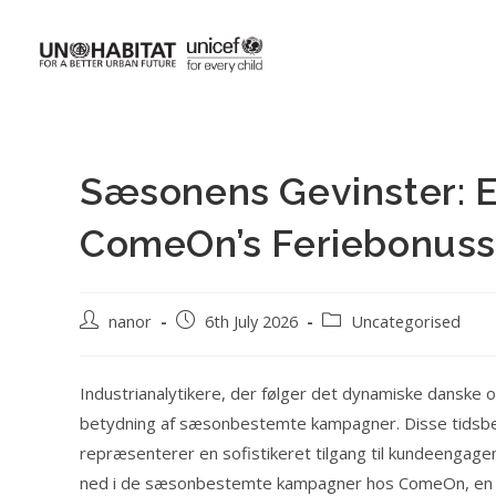
Sæsonens Gevinster: 
ComeOn’s Feriebonuss
nanor
6th July 2026
Uncategorised
Industrianalytikere, der følger det dynamiske danske 
betydning af sæsonbestemte kampagner. Disse tidsbeg
repræsenterer en sofistikeret tilgang til kundeengage
ned i de sæsonbestemte kampagner hos ComeOn, en 