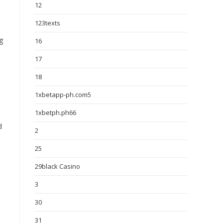
12
123texts
ag
16
17
18
1xbetapp-ph.com5
1xbetph.ph66
d
2
25
29black Casino
3
30
31