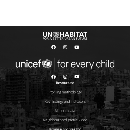
Resources:
Profiling methodology
Key findings and indicators
Mapped data
Neighbourhood profile video
Browse profiles by: