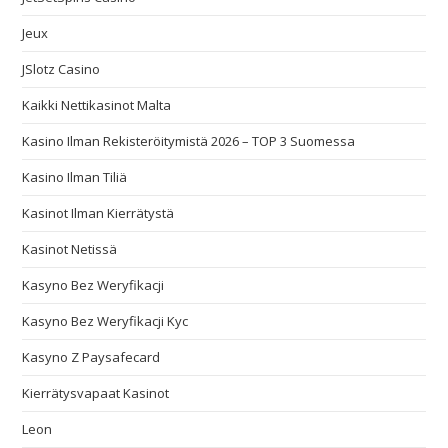
Jeux
JSlotz Casino
Kaikki Nettikasinot Malta
Kasino Ilman Rekisteröitymistä 2026 – TOP 3 Suomessa
Kasino Ilman Tiliä
Kasinot Ilman Kierrätystä
Kasinot Netissä
Kasyno Bez Weryfikacji
Kasyno Bez Weryfikacji Kyc
Kasyno Z Paysafecard
Kierrätysvapaat Kasinot
Leon