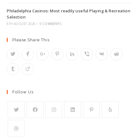
Philadelphia Casinos: Most readily useful Playing & Recreation
Selection
6TH AUGUST 2026
/
0 COMMENTS
Please Share This
Follow Us