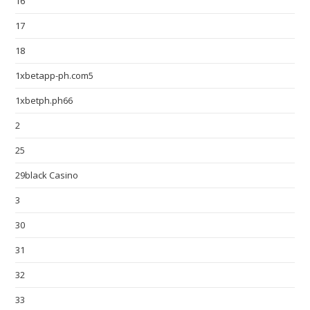
16
17
18
1xbetapp-ph.com5
1xbetph.ph66
2
25
29black Casino
3
30
31
32
33