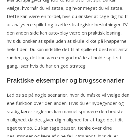
vælge, hvornår du vil satse, og hvor meget du vil satse.
Dette kan være en fordel, hvis du ønsker at tage dig tid til
at analysere spillet og træffe strategiske beslutninger. På
den anden side kan auto-play være en praktisk løsning,
hvis du ønsker at spille uden at skulle klikke på knapperne
hele tiden. Du kan indstille det til at spille et bestemt antal
runder, og det kan være en god måde at holde spillet i
gang, især hvis du har en god strategi.
Praktiske eksempler og brugsscenarier
Lad os se på nogle scenarier, hvor du måske vil vælge den
ene funktion over den anden. Hvis du er nybegynder og
stadig lærer reglerne, kan manuel spil være den bedste
mulighed, da det giver dig mulighed for at tage det i dit
eget tempo. Du kan tage pauser, tænke over dine
beslutninger og lære af dine fejl. Omvendt, hvis du er