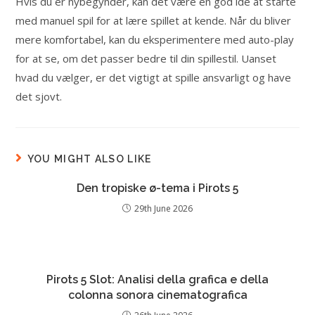
Hvis du er nybegynder, kan det være en god idé at starte
med manuel spil for at lære spillet at kende. Når du bliver
mere komfortabel, kan du eksperimentere med auto-play
for at se, om det passer bedre til din spillestil. Uanset
hvad du vælger, er det vigtigt at spille ansvarligt og have
det sjovt.
YOU MIGHT ALSO LIKE
Den tropiske ø-tema i Pirots 5
29th June 2026
Pirots 5 Slot: Analisi della grafica e della
colonna sonora cinematografica