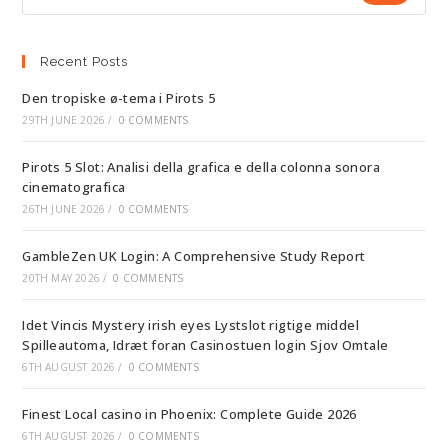
Recent Posts
Den tropiske ø-tema i Pirots 5
29TH JUNE 2026
/
0 COMMENTS
Pirots 5 Slot: Analisi della grafica e della colonna sonora
cinematografica
26TH JUNE 2026
/
0 COMMENTS
GambleZen UK Login: A Comprehensive Study Report
20TH MAY 2026
/
0 COMMENTS
Idet Vincis Mystery irish eyes Lystslot rigtige middel
Spilleautoma, Idræt foran Casinostuen login Sjov Omtale
6TH AUGUST 2026
/
0 COMMENTS
Finest Local casino in Phoenix: Complete Guide 2026
6TH AUGUST 2026
/
0 COMMENTS