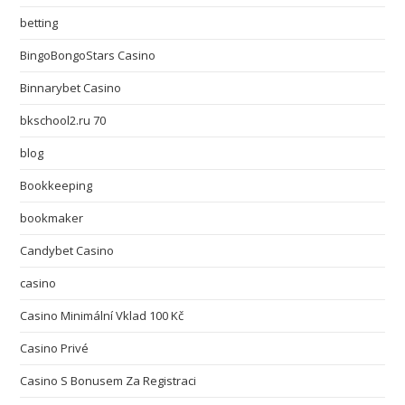
betting
BingoBongoStars Casino
Binnarybet Casino
bkschool2.ru 70
blog
Bookkeeping
bookmaker
Candybet Casino
casino
Casino Minimální Vklad 100 Kč
Casino Privé
Casino S Bonusem Za Registraci