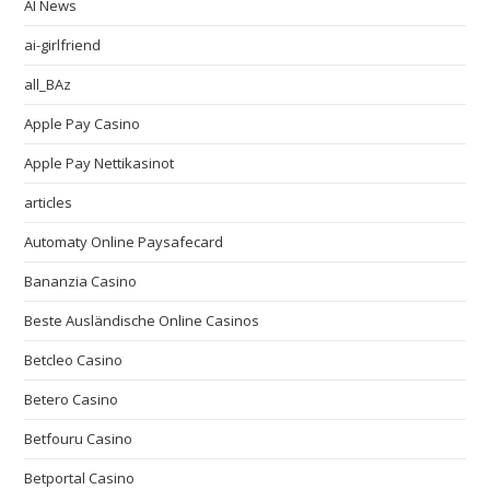
AI News
ai-girlfriend
all_BAz
Apple Pay Casino
Apple Pay Nettikasinot
articles
Automaty Online Paysafecard
Bananzia Casino
Beste Ausländische Online Casinos
Betcleo Casino
Betero Casino
Betfouru Casino
Betportal Casino