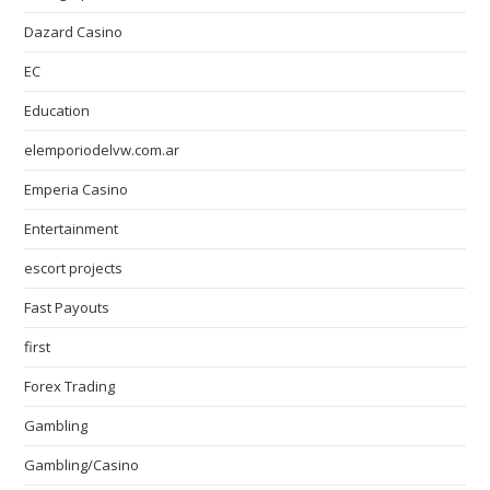
Dazard Casino
EC
Education
elemporiodelvw.com.ar
Emperia Casino
Entertainment
escort projects
Fast Payouts
first
Forex Trading
Gambling
Gambling/Casino