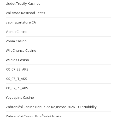
Uudet Trustly Kasinot
Välismaa Kasiinod Eestis
vapingcartstore CA
Vipsta Casino
Voom Casino
WildChance Casino
Wildies Casino
XX_07_ES_AKS
XX_07_IT_AKS
XX_07_PL_AKS
Yoyospins Casino
Zahraniční Casino Bonus Za Registraci 2026: TOP Nabídky
Zahraniční Casino Pro České Hráče