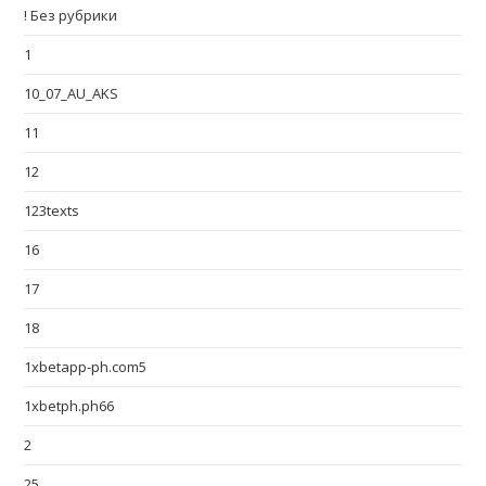
! Без рубрики
1
10_07_AU_AKS
11
12
123texts
16
17
18
1xbetapp-ph.com5
1xbetph.ph66
2
25