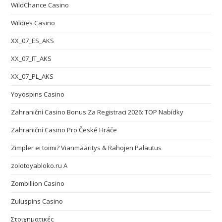
WildChance Casino
Wildies Casino
XX_07_ES_AKS
XX_07_IT_AKS
XX_07_PL_AKS
Yoyospins Casino
Zahraniční Casino Bonus Za Registraci 2026: TOP Nabídky
Zahraniční Casino Pro České Hráče
Zimpler ei toimi? Vianmääritys & Rahojen Palautus
zolotoyabloko.ru A
Zombillion Casino
Zuluspins Casino
Στοιχηματικές