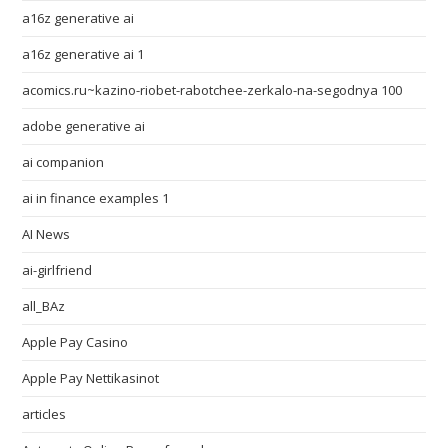
a16z generative ai
a16z generative ai 1
acomics.ru~kazino-riobet-rabotchee-zerkalo-na-segodnya 100
adobe generative ai
ai companion
ai in finance examples 1
AI News
ai-girlfriend
all_BAz
Apple Pay Casino
Apple Pay Nettikasinot
articles