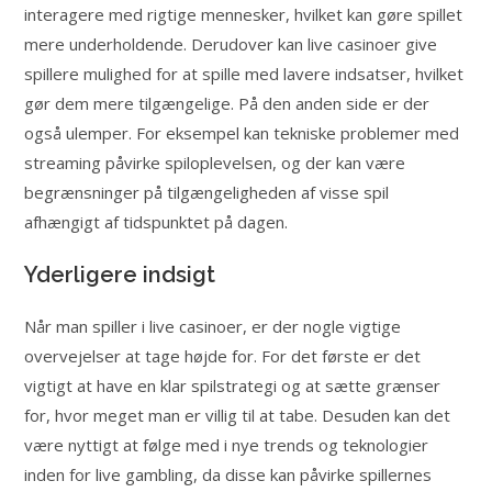
interagere med rigtige mennesker, hvilket kan gøre spillet
mere underholdende. Derudover kan live casinoer give
spillere mulighed for at spille med lavere indsatser, hvilket
gør dem mere tilgængelige. På den anden side er der
også ulemper. For eksempel kan tekniske problemer med
streaming påvirke spiloplevelsen, og der kan være
begrænsninger på tilgængeligheden af visse spil
afhængigt af tidspunktet på dagen.
Yderligere indsigt
Når man spiller i live casinoer, er der nogle vigtige
overvejelser at tage højde for. For det første er det
vigtigt at have en klar spilstrategi og at sætte grænser
for, hvor meget man er villig til at tabe. Desuden kan det
være nyttigt at følge med i nye trends og teknologier
inden for live gambling, da disse kan påvirke spillernes