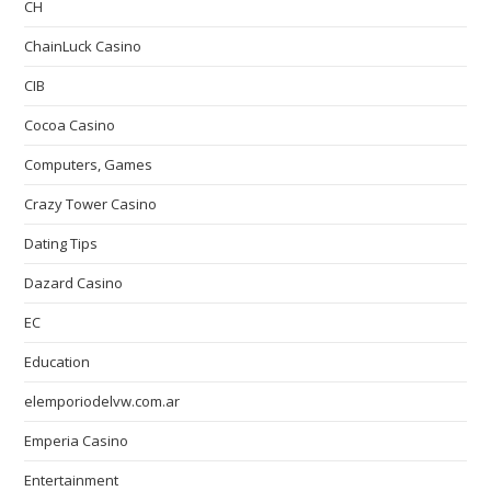
CH
ChainLuck Casino
CIB
Cocoa Casino
Computers, Games
Crazy Tower Сasino
Dating Tips
Dazard Casino
EC
Education
elemporiodelvw.com.ar
Emperia Casino
Entertainment