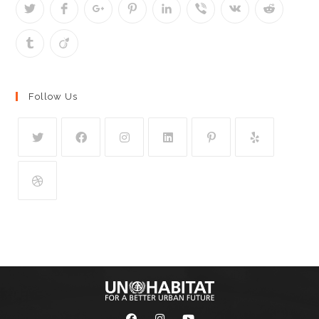
Follow Us