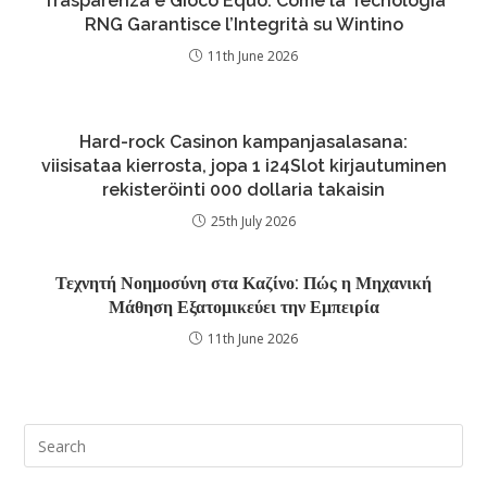
Trasparenza e Gioco Equo: Come la Tecnologia
RNG Garantisce l’Integrità su Wintino
11th June 2026
Hard-rock Casinon kampanjasalasana:
viisisataa kierrosta, jopa 1 i24Slot kirjautuminen
rekisteröinti 000 dollaria takaisin
25th July 2026
Τεχνητή Νοημοσύνη στα Καζίνο: Πώς η Μηχανική
Μάθηση Εξατομικεύει την Εμπειρία
11th June 2026