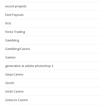
escort projects
Fast Payouts
first
Forex Trading
Gambling
Gambling/Casino
Games
generative ai adobe photoshop 3
Ginja Casino
Giochi
Godz Casino
Golazzo Casino