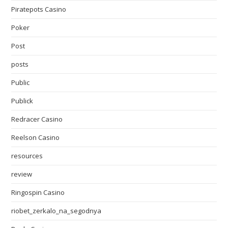
Piratepots Casino
Poker
Post
posts
Public
Publick
Redracer Casino
Reelson Casino
resources
review
Ringospin Casino
riobet_zerkalo_na_segodnya