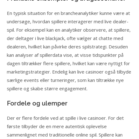
En typisk situation for en brancheanalytiker kunne være at
undersøge, hvordan spillere interagerer med live dealer-
spil. For eksempel kan en analytiker observere, at spillere,
der deltager i live blackjack, ofte vælger at chatte med
dealeren, hvilket kan påvirke deres spilstrategi. Desuden
kan analyser af spillerdata vise, at visse tidspunkter på
dagen tiltrækker flere spillere, hvilket kan være nyttigt for
marketingstrategier. Endelig kan live casinoer også tilbyde
særlige events eller turneringer, som kan tiltrække nye
spillere og skabe større engagement.
Fordele og ulemper
Der er flere fordele ved at spille i live casinoer. For det
første tilbyder de en mere autentisk oplevelse
sammenlignet med traditionelle online spil. Spillere kan