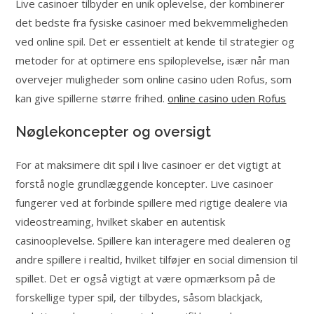
Live casinoer tilbyder en unik oplevelse, der kombinerer
det bedste fra fysiske casinoer med bekvemmeligheden
ved online spil. Det er essentielt at kende til strategier og
metoder for at optimere ens spiloplevelse, især når man
overvejer muligheder som online casino uden Rofus, som
kan give spillerne større frihed.
online casino uden Rofus
Nøglekoncepter og oversigt
For at maksimere dit spil i live casinoer er det vigtigt at
forstå nogle grundlæggende koncepter. Live casinoer
fungerer ved at forbinde spillere med rigtige dealere via
videostreaming, hvilket skaber en autentisk
casinooplevelse. Spillere kan interagere med dealeren og
andre spillere i realtid, hvilket tilføjer en social dimension til
spillet. Det er også vigtigt at være opmærksom på de
forskellige typer spil, der tilbydes, såsom blackjack,