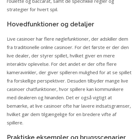
roulette og baccarat, samt de specifikke regler og
strategier for hvert spil.
Hovedfunktioner og detaljer
Live casinoer har flere nøglefunktioner, der adskiller dem
fra traditionelle online casinoer. For det første er der den
live dealer, der styrer spillet, hvilket giver en mere
interaktiv oplevelse. For det andet er der ofte flere
kameravinkler, der giver spilleren mulighed for at se spillet
fra forskellige perspektiver. Desuden tilbyder mange live
casinoer chatfunktioner, hvor spillere kan kommunikere
med dealeren og hinanden. Det er også vigtigt at
bemærke, at live casinoer ofte har lavere indsatsgrænser,
hvilket gør dem tilgængelige for en bredere vifte af
spillere.
Praktiske eksempler og brugsscenarier