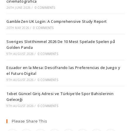
cinematografica
26TH JUNE 2026
/
0 COMMENTS
GambleZen UK Login: A Comprehensive Study Report
20TH MAY 2026
/
0 COMMENTS
Sveriges Slotthimmel 2026 De 10 Mest Spelade Spelen på
Golden Panda
9TH AUGUST 2026
/
0 COMMENTS
Ecuador en la Mesa: Descifrando las Preferencias de Juego y
el Futuro Digital
9TH AUGUST 2026
/
0 COMMENTS
1xbet Güncel Giriş Adresi ve Türkiye’de Spor Bahislerinin
Geleceği
9TH AUGUST 2026
/
0 COMMENTS
Please Share This