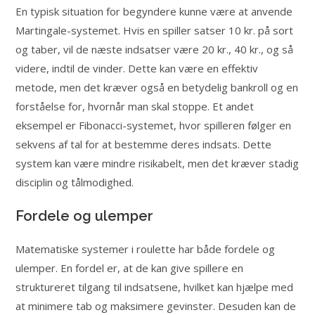
En typisk situation for begyndere kunne være at anvende
Martingale-systemet. Hvis en spiller satser 10 kr. på sort
og taber, vil de næste indsatser være 20 kr., 40 kr., og så
videre, indtil de vinder. Dette kan være en effektiv
metode, men det kræver også en betydelig bankroll og en
forståelse for, hvornår man skal stoppe. Et andet
eksempel er Fibonacci-systemet, hvor spilleren følger en
sekvens af tal for at bestemme deres indsats. Dette
system kan være mindre risikabelt, men det kræver stadig
disciplin og tålmodighed.
Fordele og ulemper
Matematiske systemer i roulette har både fordele og
ulemper. En fordel er, at de kan give spillere en
struktureret tilgang til indsatsene, hvilket kan hjælpe med
at minimere tab og maksimere gevinster. Desuden kan de