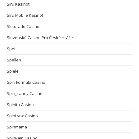
Siru Kasinot
Siru Mobile Kasinot
Slotorado Casino
Slovenské Casino Pro České Hráče
Spei
Spellen
Spiele
Spin Formula Casino
Spingranny Casino
Spinita Casino
SpinLynx Casino
Spinmama
SpinRain Casino