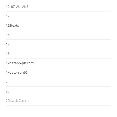
10_07_AU_AKS
12
123texts
16
17
18
1xbetapp-ph.com5
1xbetph.ph66
2
25
29black Casino
3