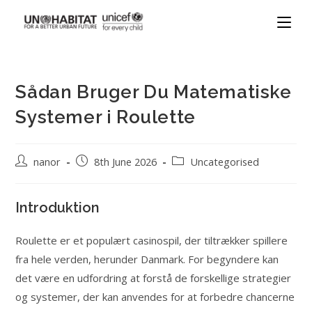
Sådan Bruger Du Matematiske
Systemer i Roulette
nanor
8th June 2026
Uncategorised
Introduktion
Roulette er et populært casinospil, der tiltrækker spillere
fra hele verden, herunder Danmark. For begyndere kan
det være en udfordring at forstå de forskellige strategier
og systemer, der kan anvendes for at forbedre chancerne