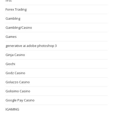
first
Forex Trading
Gambling
Gambling/Casino
Games
generative ai adobe photoshop 3
Ginja Casino
Giochi
Godz Casino
Golazzo Casino
Golisimo Casino
Google Pay Casino
IGAMING