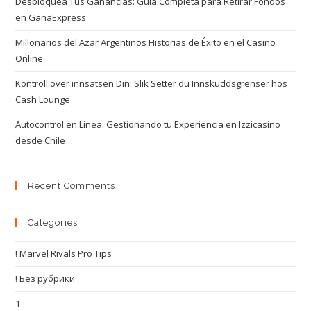
Desbloquea Tus Ganancias: Guía Completa para Retirar Fondos
en GanaExpress
Millonarios del Azar Argentinos Historias de Éxito en el Casino
Online
Kontroll over innsatsen Din: Slik Setter du Innskuddsgrenser hos
Cash Lounge
Autocontrol en Línea: Gestionando tu Experiencia en Izzicasino
desde Chile
Recent Comments
Categories
! Marvel Rivals Pro Tips
! Без рубрики
1