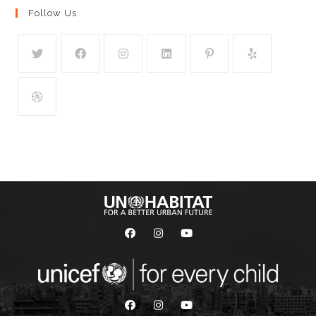
Follow Us