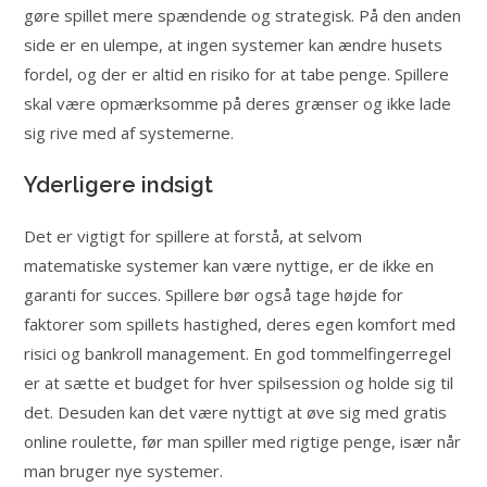
gøre spillet mere spændende og strategisk. På den anden
side er en ulempe, at ingen systemer kan ændre husets
fordel, og der er altid en risiko for at tabe penge. Spillere
skal være opmærksomme på deres grænser og ikke lade
sig rive med af systemerne.
Yderligere indsigt
Det er vigtigt for spillere at forstå, at selvom
matematiske systemer kan være nyttige, er de ikke en
garanti for succes. Spillere bør også tage højde for
faktorer som spillets hastighed, deres egen komfort med
risici og bankroll management. En god tommelfingerregel
er at sætte et budget for hver spilsession og holde sig til
det. Desuden kan det være nyttigt at øve sig med gratis
online roulette, før man spiller med rigtige penge, især når
man bruger nye systemer.