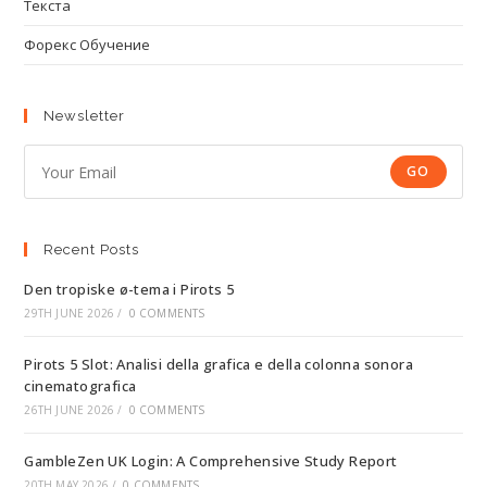
Текста
Форекс Обучение
Newsletter
GO
Recent Posts
Den tropiske ø-tema i Pirots 5
29TH JUNE 2026
/
0 COMMENTS
Pirots 5 Slot: Analisi della grafica e della colonna sonora
cinematografica
26TH JUNE 2026
/
0 COMMENTS
GambleZen UK Login: A Comprehensive Study Report
20TH MAY 2026
/
0 COMMENTS