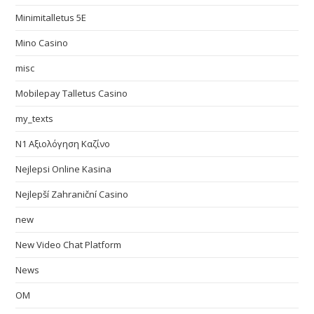
Minimitalletus 5E
Mino Casino
misc
Mobilepay Talletus Casino
my_texts
N1 Αξιολόγηση Καζίνο
Nejlepsi Online Kasina
Nejlepší Zahraniční Casino
new
New Video Chat Platform
News
OM