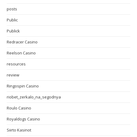
posts
Public
Publick
Redracer Casino
Reelson Casino
resources
review
Ringospin Casino
riobet_zerkalo_na_segodnya
Roulo Casino
Royaldogs Casino
Siirto Kasinot