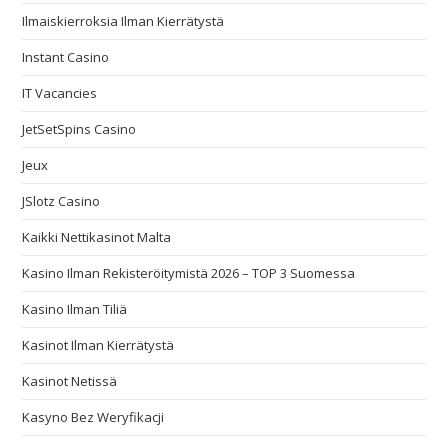
Ilmaiskierroksia Ilman Kierrätystä
Instant Casino
IT Vacancies
JetSetSpins Casino
Jeux
JSlotz Casino
Kaikki Nettikasinot Malta
Kasino Ilman Rekisteröitymistä 2026 – TOP 3 Suomessa
Kasino Ilman Tiliä
Kasinot Ilman Kierrätystä
Kasinot Netissä
Kasyno Bez Weryfikacji