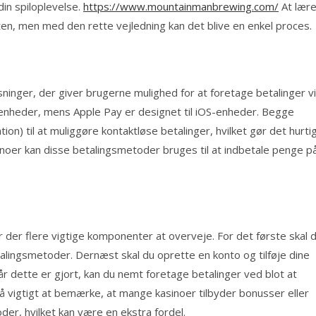
din spiloplevelse.
https://www.mountainmanbrewing.com/
At lær
en, men med den rette vejledning kan det blive en enkel proces.
inger, der giver brugerne mulighed for at foretage betalinger v
nheder, mens Apple Pay er designet til iOS-enheder. Begge
n) til at muliggøre kontaktløse betalinger, hvilket gør det hurti
sinoer kan disse betalingsmetoder bruges til at indbetale penge p
r der flere vigtige komponenter at overveje. For det første skal 
lingsmetoder. Dernæst skal du oprette en konto og tilføje dine
år dette er gjort, kan du nemt foretage betalinger ved blot at
gså vigtigt at bemærke, at mange kasinoer tilbyder bonusser eller
der, hvilket kan være en ekstra fordel.