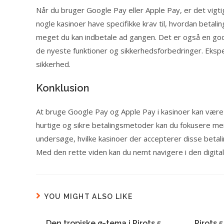
Når du bruger Google Pay eller Apple Pay, er det vi
nogle kasinoer have specifikke krav til, hvordan betali
meget du kan indbetale ad gangen. Det er også en god i
de nyeste funktioner og sikkerhedsforbedringer. Eksper
sikkerhed.
Konklusion
At bruge Google Pay og Apple Pay i kasinoer kan være
hurtige og sikre betalingsmetoder kan du fokusere mer
undersøge, hvilke kasinoer der accepterer disse beta
Med den rette viden kan du nemt navigere i den digitale
YOU MIGHT ALSO LIKE
Den tropiske ø-tema i Pirots 5
Pirots 5