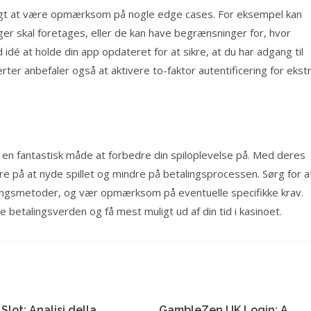
gtigt at være opmærksom på nogle edge cases. For eksempel kan
nger skal foretages, eller de kan have begrænsninger for, hvor
dé at holde din app opdateret for at sikre, at du har adgang til
ter anbefaler også at aktivere to-faktor autentificering for ekst
 en fantastisk måde at forbedre din spiloplevelse på. Med deres
e på at nyde spillet og mindre på betalingsprocessen. Sørg for a
lingsmetoder, og vær opmærksom på eventuelle specifikke krav.
 betalingsverden og få mest muligt ud af din tid i kasinoet.
 Slot: Analisi della
GambleZen UK Login: A