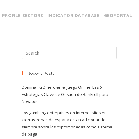
PROFILE SECTORS
INDICATOR DATABASE
GEOPORTAL
Recent Posts
Domina Tu Dinero en el Juego Online: Las 5
Estrategias Clave de Gestión de Bankroll para
Novatos
Los gambling enterprises en internet sites en
Ciertas zonas de espana estan adicionando
siempre sobra los criptomonedas como sistema
de paga