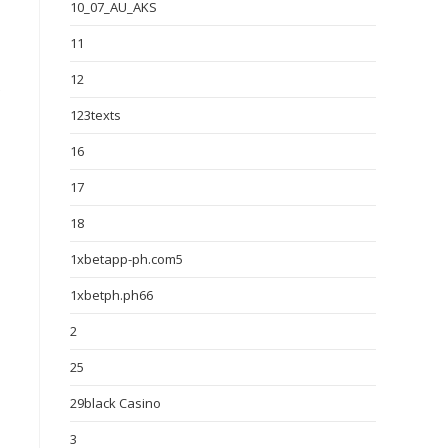
10_07_AU_AKS
11
12
e
123texts
16
17
18
1xbetapp-ph.com5
1xbetph.ph66
2
25
29black Casino
3