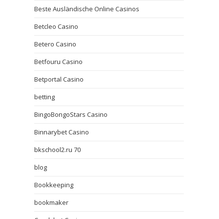
Beste Ausländische Online Casinos
Betcleo Casino
Betero Casino
Betfouru Casino
Betportal Casino
betting
BingoBongoStars Casino
Binnarybet Casino
bkschool2.ru 70
blog
Bookkeeping
bookmaker