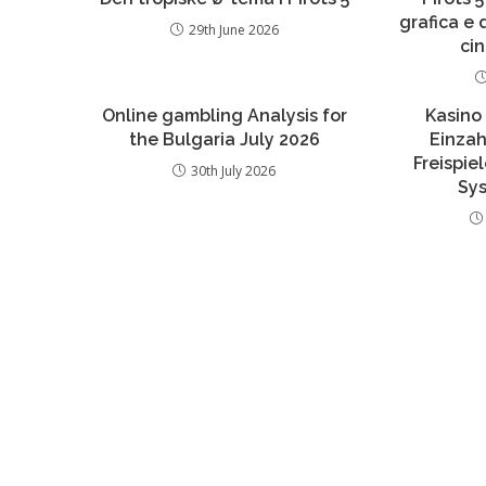
grafica e
29th June 2026
ci
Online gambling Analysis for
Kasino
the Bulgaria July 2026
Einzah
Freispiel
30th July 2026
Sys