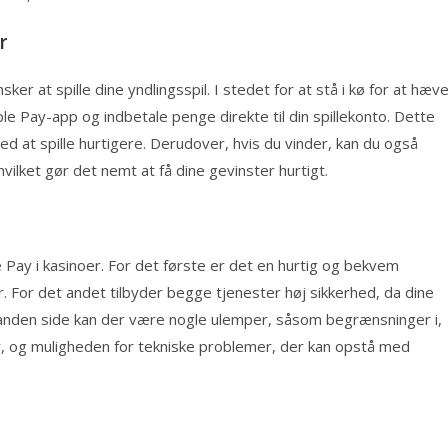
r
ker at spille dine yndlingsspil. I stedet for at stå i kø for at hæv
le Pay-app og indbetale penge direkte til din spillekonto. Dette
ed at spille hurtigere. Derudover, hvis du vinder, kan du også
ilket gør det nemt at få dine gevinster hurtigt.
 Pay i kasinoer. For det første er det en hurtig og bekvem
. For det andet tilbyder begge tjenester høj sikkerhed, da dine
 anden side kan der være nogle ulemper, såsom begrænsninger i,
r, og muligheden for tekniske problemer, der kan opstå med