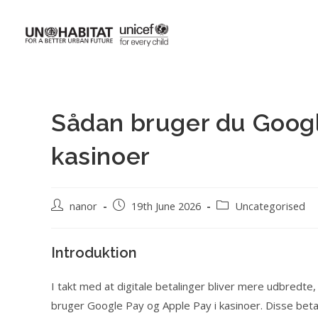
Sådan bruger du Googl
kasinoer
nanor
19th June 2026
Uncategorised
Introduktion
I takt med at digitale betalinger bliver mere udbredte
bruger Google Pay og Apple Pay i kasinoer. Disse beta