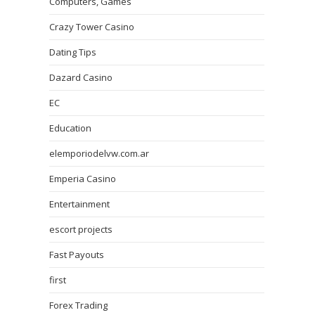
Computers, Games
Crazy Tower Сasino
Dating Tips
Dazard Casino
EC
Education
elemporiodelvw.com.ar
Emperia Casino
Entertainment
escort projects
Fast Payouts
first
Forex Trading