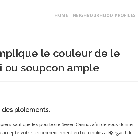
HOME
NEIGHBOURHOOD PROFILES
plique le couleur de le
qui ou soupcon ample
, des ploiements,
iers sauf que les pourboire Seven Casino, afin de vous donner
on a accepte votre recommencement en bien moins a l�egard de