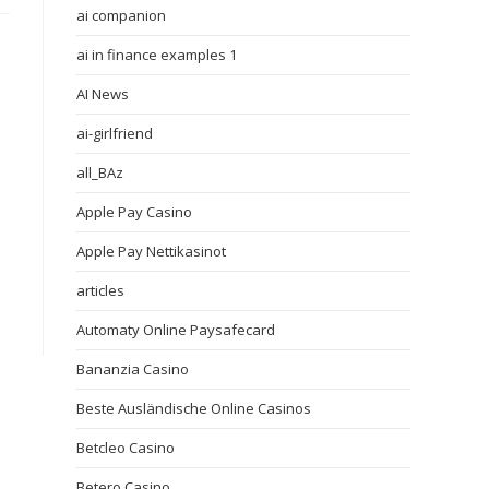
ai companion
ai in finance examples 1
AI News
ai-girlfriend
all_BAz
Apple Pay Casino
Apple Pay Nettikasinot
articles
Automaty Online Paysafecard
Bananzia Casino
Beste Ausländische Online Casinos
Betcleo Casino
Betero Casino