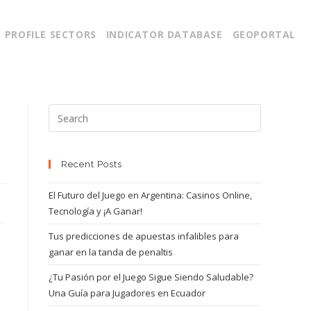
PROFILE SECTORS
INDICATOR DATABASE
GEOPORTAL
Recent Posts
El Futuro del Juego en Argentina: Casinos Online,
Tecnología y ¡A Ganar!
Tus predicciones de apuestas infalibles para
ganar en la tanda de penaltis
¿Tu Pasión por el Juego Sigue Siendo Saludable?
Una Guía para Jugadores en Ecuador