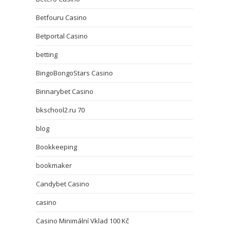
Betfouru Casino
Betportal Casino
betting
BingoBongoStars Casino
Binnarybet Casino
bkschool2.ru 70
blog
Bookkeeping
bookmaker
Candybet Casino
casino
Casino Minimální Vklad 100 Kč