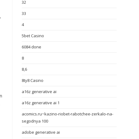
32
33
,
4
5bet Casino
6084 done
8
8,6
8ty8 Casino
a16z generative ai
un
a16z generative ai 1
n
acomics.ru~kazino-riobet-rabotchee-zerkalo-na-
s
segodnya 100
adobe generative ai