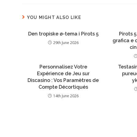
YOU MIGHT ALSO LIKE
Den tropiske ø-tema i Pirots 5
Pirots 5
grafica e
29th June 2026
ci
Personnalisez Votre
Testasi
Expérience de Jeu sur
pureud
Discasino : Vos Paramètres de
yk
Compte Décortiqués
14th June 2026