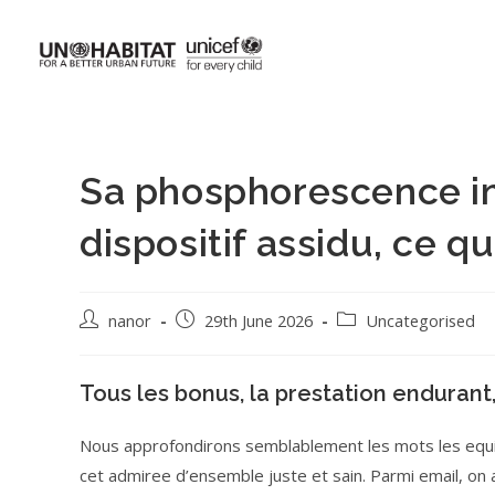
Sa phosphorescence im
dispositif assidu, ce 
nanor
29th June 2026
Uncategorised
Tous les bonus, la prestation endurant
Nous approfondirons semblablement les mots les equip
cet admiree d’ensemble juste et sain. Parmi email, 