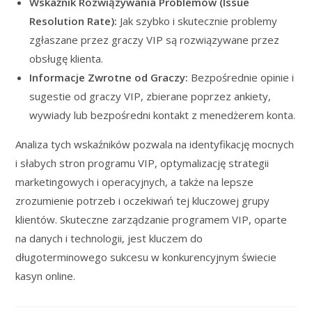
Wskaźnik Rozwiązywania Problemów (Issue
Resolution Rate):
Jak szybko i skutecznie problemy
zgłaszane przez graczy VIP są rozwiązywane przez
obsługę klienta.
Informacje Zwrotne od Graczy:
Bezpośrednie opinie i
sugestie od graczy VIP, zbierane poprzez ankiety,
wywiady lub bezpośredni kontakt z menedżerem konta.
Analiza tych wskaźników pozwala na identyfikację mocnych
i słabych stron programu VIP, optymalizację strategii
marketingowych i operacyjnych, a także na lepsze
zrozumienie potrzeb i oczekiwań tej kluczowej grupy
klientów. Skuteczne zarządzanie programem VIP, oparte
na danych i technologii, jest kluczem do
długoterminowego sukcesu w konkurencyjnym świecie
kasyn online.