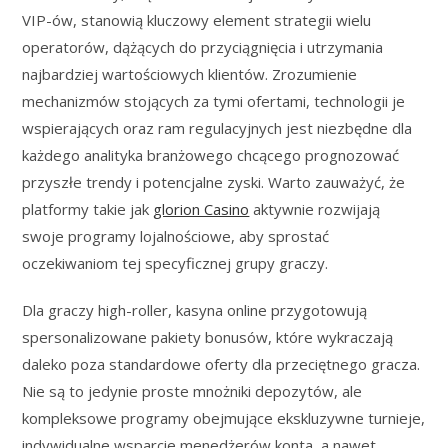
VIP-ów, stanowią kluczowy element strategii wielu
operatorów, dążących do przyciągnięcia i utrzymania
najbardziej wartościowych klientów. Zrozumienie
mechanizmów stojących za tymi ofertami, technologii je
wspierających oraz ram regulacyjnych jest niezbędne dla
każdego analityka branżowego chcącego prognozować
przyszłe trendy i potencjalne zyski. Warto zauważyć, że
platformy takie jak
glorion Casino
aktywnie rozwijają
swoje programy lojalnościowe, aby sprostać
oczekiwaniom tej specyficznej grupy graczy.
Dla graczy high-roller, kasyna online przygotowują
spersonalizowane pakiety bonusów, które wykraczają
daleko poza standardowe oferty dla przeciętnego gracza.
Nie są to jedynie proste mnożniki depozytów, ale
kompleksowe programy obejmujące ekskluzywne turnieje,
indywidualne wsparcie menedżerów konta, a nawet