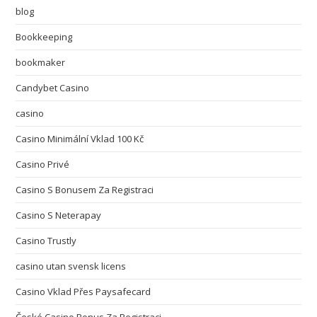
blog
Bookkeeping
bookmaker
Candybet Casino
casino
Casino Minimální Vklad 100 Kč
Casino Privé
Casino S Bonusem Za Registraci
Casino S Neterapay
Casino Trustly
casino utan svensk licens
Casino Vklad Přes Paysafecard