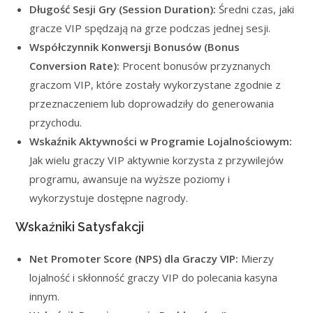
Długość Sesji Gry (Session Duration):
Średni czas, jaki
gracze VIP spędzają na grze podczas jednej sesji.
Współczynnik Konwersji Bonusów (Bonus
Conversion Rate):
Procent bonusów przyznanych
graczom VIP, które zostały wykorzystane zgodnie z
przeznaczeniem lub doprowadziły do generowania
przychodu.
Wskaźnik Aktywności w Programie Lojalnościowym:
Jak wielu graczy VIP aktywnie korzysta z przywilejów
programu, awansuje na wyższe poziomy i
wykorzystuje dostępne nagrody.
Wskaźniki Satysfakcji
Net Promoter Score (NPS) dla Graczy VIP:
Mierzy
lojalność i skłonność graczy VIP do polecania kasyna
innym.