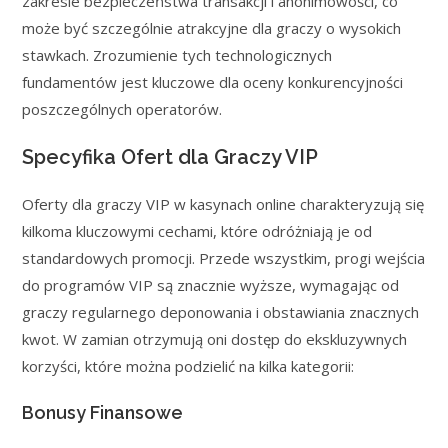
zakresie bezpieczeństwa transakcji i anonimowości, co
może być szczególnie atrakcyjne dla graczy o wysokich
stawkach. Zrozumienie tych technologicznych
fundamentów jest kluczowe dla oceny konkurencyjności
poszczególnych operatorów.
Specyfika Ofert dla Graczy VIP
Oferty dla graczy VIP w kasynach online charakteryzują się
kilkoma kluczowymi cechami, które odróżniają je od
standardowych promocji. Przede wszystkim, progi wejścia
do programów VIP są znacznie wyższe, wymagając od
graczy regularnego deponowania i obstawiania znacznych
kwot. W zamian otrzymują oni dostęp do ekskluzywnych
korzyści, które można podzielić na kilka kategorii:
Bonusy Finansowe