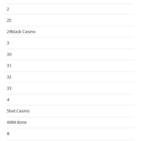
2
25
29black Casino
3
30
31
32
33
4
5bet Casino
6084 done
8