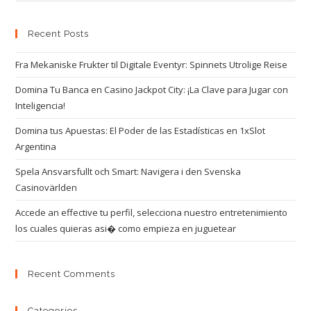
Recent Posts
Fra Mekaniske Frukter til Digitale Eventyr: Spinnets Utrolige Reise
Domina Tu Banca en Casino Jackpot City: ¡La Clave para Jugar con
Inteligencia!
Domina tus Apuestas: El Poder de las Estadísticas en 1xSlot
Argentina
Spela Ansvarsfullt och Smart: Navigera i den Svenska
Casinovärlden
Accede an effective tu perfil, selecciona nuestro entretenimiento
los cuales quieras asi� como empieza en juguetear
Recent Comments
Categories