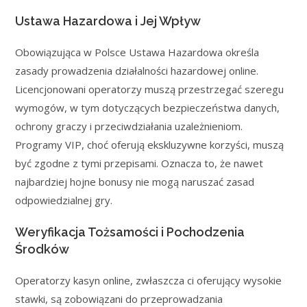
Ustawa Hazardowa i Jej Wpływ
Obowiązująca w Polsce Ustawa Hazardowa określa
zasady prowadzenia działalności hazardowej online.
Licencjonowani operatorzy muszą przestrzegać szeregu
wymogów, w tym dotyczących bezpieczeństwa danych,
ochrony graczy i przeciwdziałania uzależnieniom.
Programy VIP, choć oferują ekskluzywne korzyści, muszą
być zgodne z tymi przepisami. Oznacza to, że nawet
najbardziej hojne bonusy nie mogą naruszać zasad
odpowiedzialnej gry.
Weryfikacja Tożsamości i Pochodzenia
Środków
Operatorzy kasyn online, zwłaszcza ci oferujący wysokie
stawki, są zobowiązani do przeprowadzania