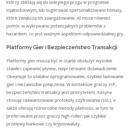
którzy zbliżają się do kolejnego progu w programie
lojalnościowym, lub sugerować spersonalizowane bonusy,
które zwiększą ich zaangażowanie. AI może również
pomóc w wykrywaniu potencjalnych problemów z
hazardem, co jest ważnym aspektem odpowiedzialnej gry.
Platformy Gier i Bezpieczeństwo Transakcji
Platformy gier muszą być w stanie obsłużyć wysokie
stawki i zapewnić płynne, nieprzerwane doświadczenie.
Obejmuje to stabilne oprogramowanie, szybkie ładowanie
gier i niezawodne połączenia. W kontekście graczy VIP,
bezpieczeństwo transakcji jest priorytetem. Kasyna
stosują zaawansowane protokoły szyfrowania (SSL), a
także oferują różnorodne metody płatności, w tym te
preferowane przez graczy high-roller, jak szybkie
przelewy bankowe czy kryptowaluty.