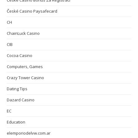
České Casino Bonus Za Registraci
České Casino Paysafecard
CH
ChainLuck Casino
CIB
Cocoa Casino
Computers, Games
Crazy Tower Сasino
Dating Tips
Dazard Casino
EC
Education
elemporiodelvw.com.ar