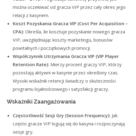
można oczekiwać od gracza VIP przez cały okres jego
relacji z kasynem.
Koszt Pozyskania Gracza VIP (Cost Per Acquisition –
CPA):
Określa, ile kosztuje pozyskanie nowego gracza
VIP, uwzględniając koszty marketingu, bonusów
powitalnych i początkowych promocji.
Współczynnik Utrzymania Gracza VIP (VIP Player
Retention Rate):
Mierzy procent graczy VIP, którzy
pozostają aktywni w kasynie przez określony czas.
Wysoki wskaźnik retencji świadczy o skuteczności
programu lojalnościowego i satysfakcji graczy.
Wskaźniki Zaangażowania
Częstotliwość Sesji Gry (Session Frequency):
Jak
często gracze VIP logują się do kasyna i rozpoczynają
sesje gry.