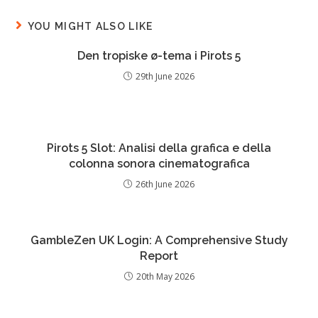
YOU MIGHT ALSO LIKE
Den tropiske ø-tema i Pirots 5
29th June 2026
Pirots 5 Slot: Analisi della grafica e della
colonna sonora cinematografica
26th June 2026
GambleZen UK Login: A Comprehensive Study
Report
20th May 2026