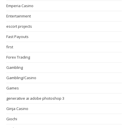
Emperia Casino
Entertainment
escort projects
Fast Payouts
first
Forex Trading
Gambling
Gambling/Casino
Games
generative ai adobe photoshop 3
Ginja Casino
Giochi