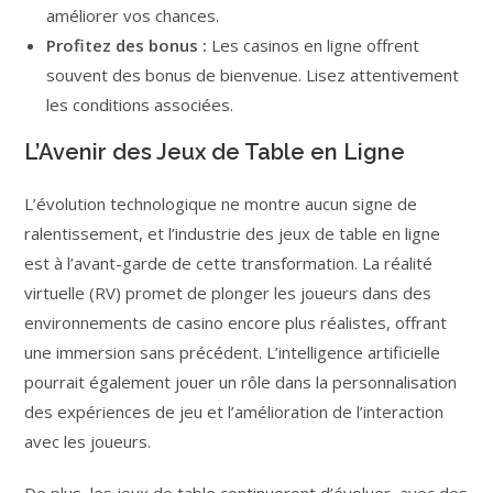
améliorer vos chances.
Profitez des bonus :
Les casinos en ligne offrent
souvent des bonus de bienvenue. Lisez attentivement
les conditions associées.
L’Avenir des Jeux de Table en Ligne
L’évolution technologique ne montre aucun signe de
ralentissement, et l’industrie des jeux de table en ligne
est à l’avant-garde de cette transformation. La réalité
virtuelle (RV) promet de plonger les joueurs dans des
environnements de casino encore plus réalistes, offrant
une immersion sans précédent. L’intelligence artificielle
pourrait également jouer un rôle dans la personnalisation
des expériences de jeu et l’amélioration de l’interaction
avec les joueurs.