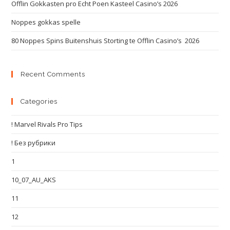
Offlin Gokkasten pro Echt Poen Kasteel Casino’s 2026
Noppes gokkas spelle
80 Noppes Spins Buitenshuis Storting te Offlin Casino’s ️ 2026
Recent Comments
Categories
! Marvel Rivals Pro Tips
! Без рубрики
1
10_07_AU_AKS
11
12