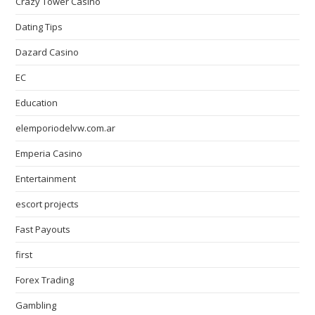
Crazy Tower Сasino
Dating Tips
Dazard Casino
EC
Education
elemporiodelvw.com.ar
Emperia Casino
Entertainment
escort projects
Fast Payouts
first
Forex Trading
Gambling