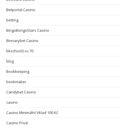
Betportal Casino
betting
BingoBongoStars Casino
Binnarybet Casino
bkschool2.ru 70
blog
Bookkeeping
bookmaker
Candybet Casino
casino
Casino Minimální Vklad 100 Kč
Casino Privé