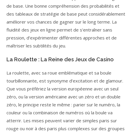
de base. Une bonne compréhension des probabilités et
des tableaux de stratégie de base peut considérablement
améliorer vos chances de gagner sur le long terme. La
fluidité des jeux en ligne permet de s’entraîner sans
pression, d’expérimenter différentes approches et de
maîtriser les subtilités du jeu.
La Roulette : La Reine des Jeux de Casino
La roulette, avec sa roue emblématique et sa boule
tourbillonnante, est synonyme d’excitation et de glamour.
Que vous préfériez la version européenne avec un seul
zéro, ou la version américaine avec un zéro et un double
zéro, le principe reste le même : parier sur le numéro, la
couleur ou la combinaison de numéros où la boule va
atterrir. Les mises peuvent varier de simples paris sur
rouge ou noir à des paris plus complexes sur des groupes