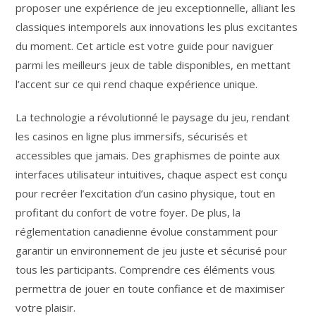
proposer une expérience de jeu exceptionnelle, alliant les
classiques intemporels aux innovations les plus excitantes
du moment. Cet article est votre guide pour naviguer
parmi les meilleurs jeux de table disponibles, en mettant
l’accent sur ce qui rend chaque expérience unique.
La technologie a révolutionné le paysage du jeu, rendant
les casinos en ligne plus immersifs, sécurisés et
accessibles que jamais. Des graphismes de pointe aux
interfaces utilisateur intuitives, chaque aspect est conçu
pour recréer l’excitation d’un casino physique, tout en
profitant du confort de votre foyer. De plus, la
réglementation canadienne évolue constamment pour
garantir un environnement de jeu juste et sécurisé pour
tous les participants. Comprendre ces éléments vous
permettra de jouer en toute confiance et de maximiser
votre plaisir.