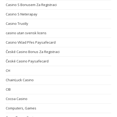
Casino S Bonusem Za Registraci
Casino S Neterapay
Casino Trustly
casino utan svensk licens
Casino Vklad Přes Paysafecard
České Casino Bonus Za Registraci
České Casino Paysafecard
CH
ChainLuck Casino
CIB
Cocoa Casino
Computers, Games