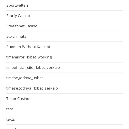
Sportwetten
Starfy Casino
Stealthbet Casino
stoichimata
Suomen Parhaat Kasinot
t.memirror_1xbet_working
t.meofficial_site_1xbet_zerkalo
t.mesegodnya_1xbet
t.mesegodnya_1xbet_zerkalo
Tesor Casino
test
texts