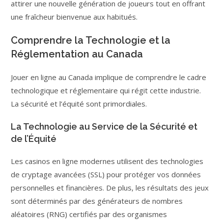
attirer une nouvelle génération de joueurs tout en offrant
une fraîcheur bienvenue aux habitués.
Comprendre la Technologie et la
Réglementation au Canada
Jouer en ligne au Canada implique de comprendre le cadre
technologique et réglementaire qui régit cette industrie.
La sécurité et l’équité sont primordiales.
La Technologie au Service de la Sécurité et
de l’Équité
Les casinos en ligne modernes utilisent des technologies
de cryptage avancées (SSL) pour protéger vos données
personnelles et financières. De plus, les résultats des jeux
sont déterminés par des générateurs de nombres
aléatoires (RNG) certifiés par des organismes