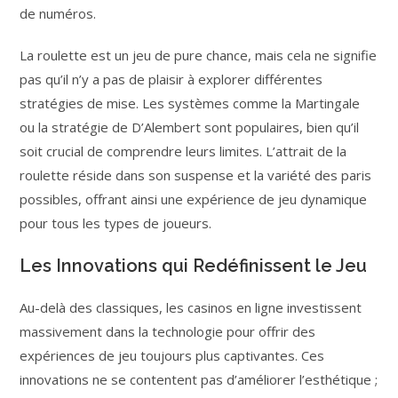
de numéros.
La roulette est un jeu de pure chance, mais cela ne signifie
pas qu’il n’y a pas de plaisir à explorer différentes
stratégies de mise. Les systèmes comme la Martingale
ou la stratégie de D’Alembert sont populaires, bien qu’il
soit crucial de comprendre leurs limites. L’attrait de la
roulette réside dans son suspense et la variété des paris
possibles, offrant ainsi une expérience de jeu dynamique
pour tous les types de joueurs.
Les Innovations qui Redéfinissent le Jeu
Au-delà des classiques, les casinos en ligne investissent
massivement dans la technologie pour offrir des
expériences de jeu toujours plus captivantes. Ces
innovations ne se contentent pas d’améliorer l’esthétique ;