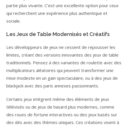
partie plus vivante. C’est une excellente option pour ceux
qui recherchent une expérience plus authentique et
sociale.
Les Jeux de Table Modernisés et Créatifs
Les développeurs de jeux ne cessent de repousser les
limites, créant des versions innovantes des jeux de table
traditionnels. Pensez à des variantes de roulette avec des
multiplicateurs aléatoires qui peuvent transformer une
mise modeste en un gain spectaculaire, ou à des jeux de
blackjack avec des paris annexes passionnants.
Certains jeux intègrent même des éléments de jeux
télévisés ou de jeux de hasard plus modernes, comme
des roues de fortune interactives ou des jeux basés sur
des dés avec des thèmes uniques. Ces créations visent à