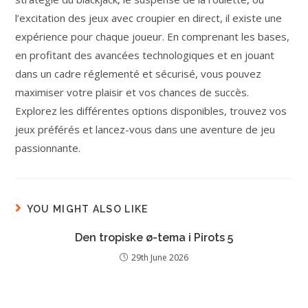
l’excitation des jeux avec croupier en direct, il existe une
expérience pour chaque joueur. En comprenant les bases,
en profitant des avancées technologiques et en jouant
dans un cadre réglementé et sécurisé, vous pouvez
maximiser votre plaisir et vos chances de succès.
Explorez les différentes options disponibles, trouvez vos
jeux préférés et lancez-vous dans une aventure de jeu
passionnante.
YOU MIGHT ALSO LIKE
Den tropiske ø-tema i Pirots 5
29th June 2026