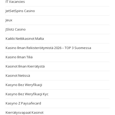
IT Vacancies
JetSetSpins Casino
Jeux
JSlotz Casino
Kaikki Nettikasinot Malta
Kasino Ilman Rekisteröitymistä 2026 – TOP 3 Suomessa
Kasino Ilman Tiliä
Kasinot Ilman Kierrätystä
Kasinot Netissä
Kasyno Bez Weryfikacji
Kasyno Bez Weryfikacji Kyc
Kasyno Z Paysafecard
Kierrätysvapaat Kasinot