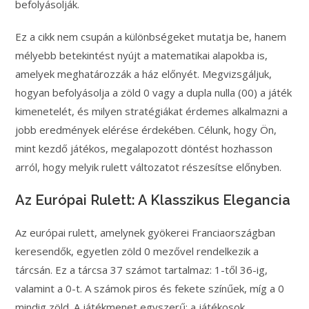
befolyásolják.
Ez a cikk nem csupán a különbségeket mutatja be, hanem
mélyebb betekintést nyújt a matematikai alapokba is,
amelyek meghatározzák a ház előnyét. Megvizsgáljuk,
hogyan befolyásolja a zöld 0 vagy a dupla nulla (00) a játék
kimenetelét, és milyen stratégiákat érdemes alkalmazni a
jobb eredmények elérése érdekében. Célunk, hogy Ön,
mint kezdő játékos, megalapozott döntést hozhasson
arról, hogy melyik rulett változatot részesítse előnyben.
Az Európai Rulett: A Klasszikus Elegancia
Az európai rulett, amelynek gyökerei Franciaországban
keresendők, egyetlen zöld 0 mezővel rendelkezik a
tárcsán. Ez a tárcsa 37 számot tartalmaz: 1-től 36-ig,
valamint a 0-t. A számok piros és fekete színűek, míg a 0
mindig zöld. A játékmenet egyszerű: a játékosok