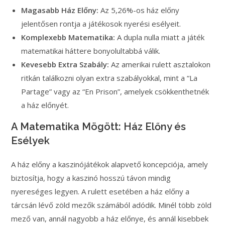
Magasabb Ház Előny:
Az 5,26%-os ház előny
jelentősen rontja a játékosok nyerési esélyeit.
Komplexebb Matematika:
A dupla nulla miatt a játék
matematikai háttere bonyolultabbá válik.
Kevesebb Extra Szabály:
Az amerikai rulett asztalokon
ritkán találkozni olyan extra szabályokkal, mint a “La
Partage” vagy az “En Prison”, amelyek csökkenthetnék
a ház előnyét.
A Matematika Mögött: Ház Előny és
Esélyek
A ház előny a kaszinójátékok alapvető koncepciója, amely
biztosítja, hogy a kaszinó hosszú távon mindig
nyereséges legyen. A rulett esetében a ház előny a
tárcsán lévő zöld mezők számából adódik. Minél több zöld
mező van, annál nagyobb a ház előnye, és annál kisebbek