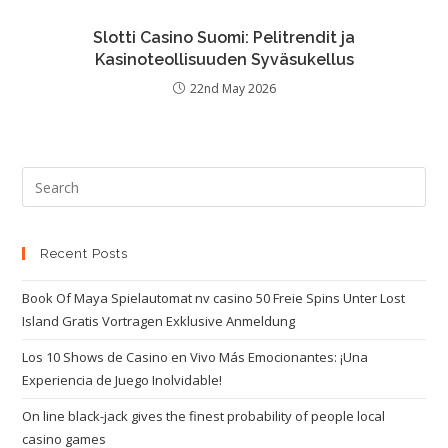
Slotti Casino Suomi: Pelitrendit ja
Kasinoteollisuuden Syväsukellus
22nd May 2026
Recent Posts
Book Of Maya Spielautomat nv casino 50 Freie Spins Unter Lost
Island Gratis Vortragen Exklusive Anmeldung
Los 10 Shows de Casino en Vivo Más Emocionantes: ¡Una
Experiencia de Juego Inolvidable!
On line black-jack gives the finest probability of people local
casino games