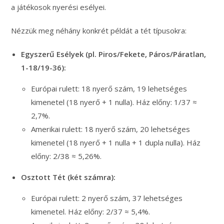
a játékosok nyerési esélyei.
Nézzük meg néhány konkrét példát a tét típusokra:
Egyszerű Esélyek (pl. Piros/Fekete, Páros/Páratlan,
1-18/19-36):
Európai rulett: 18 nyerő szám, 19 lehetséges
kimenetel (18 nyerő + 1 nulla). Ház előny: 1/37 ≈
2,7%.
Amerikai rulett: 18 nyerő szám, 20 lehetséges
kimenetel (18 nyerő + 1 nulla + 1 dupla nulla). Ház
előny: 2/38 ≈ 5,26%.
Osztott Tét (két számra):
Európai rulett: 2 nyerő szám, 37 lehetséges
kimenetel. Ház előny: 2/37 ≈ 5,4%.