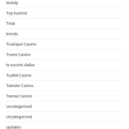
textslp
Top Kasinot
Total
trends
Truelayer Casino
Trumo Casino
ts escorts dallas
TuzBet Casino
Twindor Casino
Twinqo Casino
uncategorised
Uncategorized
updates