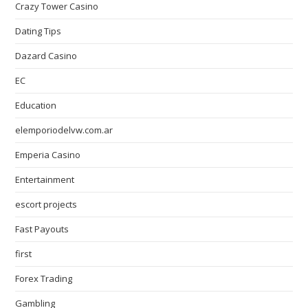
Crazy Tower Сasino
Dating Tips
Dazard Casino
EC
Education
elemporiodelvw.com.ar
Emperia Casino
Entertainment
escort projects
Fast Payouts
first
Forex Trading
Gambling