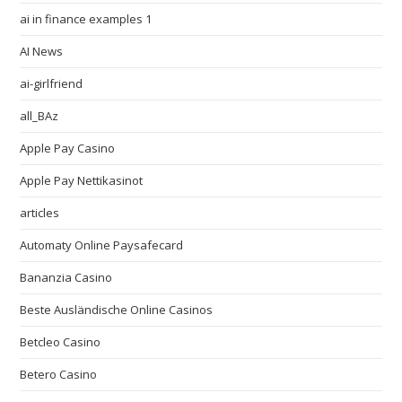
ai in finance examples 1
AI News
ai-girlfriend
all_BAz
Apple Pay Casino
Apple Pay Nettikasinot
articles
Automaty Online Paysafecard
Bananzia Casino
Beste Ausländische Online Casinos
Betcleo Casino
Betero Casino