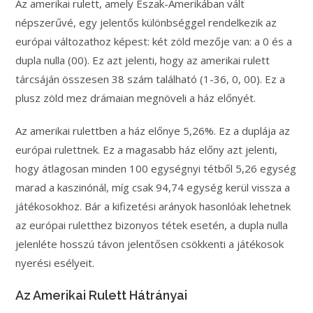
Az amerikai rulett, amely Észak-Amerikában vált
népszerűvé, egy jelentős különbséggel rendelkezik az
európai változathoz képest: két zöld mezője van: a 0 és a
dupla nulla (00). Ez azt jelenti, hogy az amerikai rulett
tárcsáján összesen 38 szám található (1-36, 0, 00). Ez a
plusz zöld mez drámaian megnöveli a ház előnyét.
Az amerikai rulettben a ház előnye 5,26%. Ez a duplája az
európai rulettnek. Ez a magasabb ház előny azt jelenti,
hogy átlagosan minden 100 egységnyi tétből 5,26 egység
marad a kaszinónál, míg csak 94,74 egység kerül vissza a
játékosokhoz. Bár a kifizetési arányok hasonlóak lehetnek
az európai ruletthez bizonyos tétek esetén, a dupla nulla
jelenléte hosszú távon jelentősen csökkenti a játékosok
nyerési esélyeit.
Az Amerikai Rulett Hátrányai