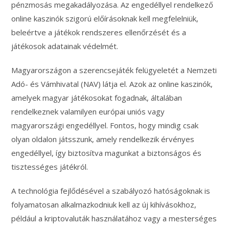
pénzmosás megakadályozása. Az engedéllyel rendelkező
online kaszinók szigorú előírásoknak kell megfelelniük,
beleértve a játékok rendszeres ellenőrzését és a
játékosok adatainak védelmét.
Magyarországon a szerencsejáték felügyeletét a Nemzeti
Adó- és Vámhivatal (NAV) látja el. Azok az online kaszinók,
amelyek magyar játékosokat fogadnak, általában
rendelkeznek valamilyen európai uniós vagy
magyarországi engedéllyel. Fontos, hogy mindig csak
olyan oldalon játsszunk, amely rendelkezik érvényes
engedéllyel, így biztosítva magunkat a biztonságos és
tisztességes játékról.
A technológia fejlődésével a szabályozó hatóságoknak is
folyamatosan alkalmazkodniuk kell az új kihívásokhoz,
például a kriptovaluták használatához vagy a mesterséges