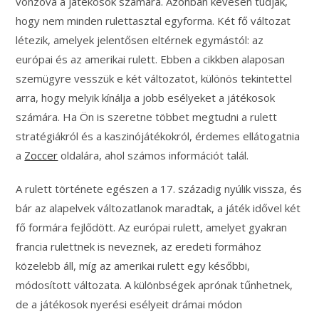
vonzóvá a játékosok számára. Azonban kevesen tudják,
hogy nem minden rulettasztal egyforma. Két fő változat
létezik, amelyek jelentősen eltérnek egymástól: az
európai és az amerikai rulett. Ebben a cikkben alaposan
szemügyre vesszük e két változatot, különös tekintettel
arra, hogy melyik kínálja a jobb esélyeket a játékosok
számára. Ha Ön is szeretne többet megtudni a rulett
stratégiákról és a kaszinójátékokról, érdemes ellátogatnia
a
Zoccer
oldalára, ahol számos információt talál.
A rulett története egészen a 17. századig nyúlik vissza, és
bár az alapelvek változatlanok maradtak, a játék idővel két
fő formára fejlődött. Az európai rulett, amelyet gyakran
francia rulettnek is neveznek, az eredeti formához
közelebb áll, míg az amerikai rulett egy későbbi,
módosított változata. A különbségek aprónak tűnhetnek,
de a játékosok nyerési esélyeit drámai módon