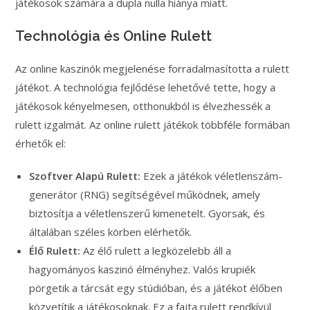
játékosok számára a dupla nulla hiánya miatt.
Technológia és Online Rulett
Az online kaszinók megjelenése forradalmasította a rulett
játékot. A technológia fejlődése lehetővé tette, hogy a
játékosok kényelmesen, otthonukból is élvezhessék a
rulett izgalmát. Az online rulett játékok többféle formában
érhetők el:
Szoftver Alapú Rulett:
Ezek a játékok véletlenszám-
generátor (RNG) segítségével működnek, amely
biztosítja a véletlenszerű kimenetelt. Gyorsak, és
általában széles körben elérhetők.
Élő Rulett:
Az élő rulett a legközelebb áll a
hagyományos kaszinó élményhez. Valós krupiék
pörgetik a tárcsát egy stúdióban, és a játékot élőben
közvetítik a játékosoknak. Ez a fajta rulett rendkívül