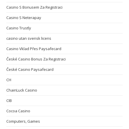
Casino S Bonusem Za Registraci
Casino S Neterapay
Casino Trustly
casino utan svensk licens
Casino Vklad Přes Paysafecard
České Casino Bonus Za Registraci
České Casino Paysafecard
CH
ChainLuck Casino
CIB
Cocoa Casino
Computers, Games