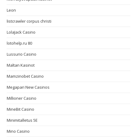
Leon
listcrawler corpus christi
LolaJack Casino
lotohelp.ru 80
Lussurio Casino
Maltan Kasinot
Mamzinobet Casino
Megapari New Casinos
Millioner Casino
MineBit Casino
Minimitalletus 5E
Mino Casino