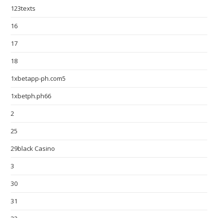
123texts
16
17
18
1xbetapp-ph.com5
1xbetph.ph66
2
25
29black Casino
3
30
31