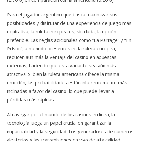
Para el jugador argentino que busca maximizar sus
posibilidades y disfrutar de una experiencia de juego más
equitativa, la ruleta europea es, sin duda, la opción
preferible. Las reglas adicionales como “La Partage” y “En
Prison”, a menudo presentes en la ruleta europea,
reducen aún más la ventaja del casino en apuestas
externas, haciendo que esta variante sea aún más
atractiva. Si bien la ruleta americana ofrece la misma
emoción, las probabilidades están inherentemente más
inclinadas a favor del casino, lo que puede llevar a
pérdidas más rápidas.
Al navegar por el mundo de los casinos en línea, la
tecnología juega un papel crucial en garantizar la
imparcialidad y la seguridad. Los generadores de números
aleatorios y las transmisiones en vivo de alta calidad