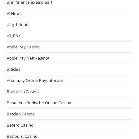
ai in finance examples 1
AI News
ai-girlfriend
all_BAz
Apple Pay Casino
Apple Pay Nettikasinot
articles
Automaty Online Paysafecard
Bananzia Casino
Beste Ausländische Online Casinos
Betcleo Casino
Betero Casino
Betfouru Casino