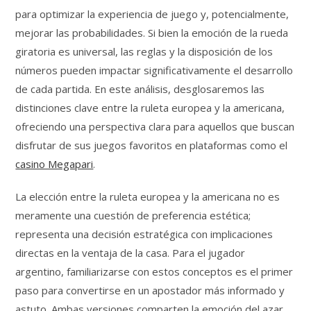
para optimizar la experiencia de juego y, potencialmente,
mejorar las probabilidades. Si bien la emoción de la rueda
giratoria es universal, las reglas y la disposición de los
números pueden impactar significativamente el desarrollo
de cada partida. En este análisis, desglosaremos las
distinciones clave entre la ruleta europea y la americana,
ofreciendo una perspectiva clara para aquellos que buscan
disfrutar de sus juegos favoritos en plataformas como el
casino Megapari
.
La elección entre la ruleta europea y la americana no es
meramente una cuestión de preferencia estética;
representa una decisión estratégica con implicaciones
directas en la ventaja de la casa. Para el jugador
argentino, familiarizarse con estos conceptos es el primer
paso para convertirse en un apostador más informado y
astuto. Ambas versiones comparten la emoción del azar,