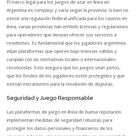
El marco legal para los juegos de azar en línea en
Argentina es complejo y varía según la provincia. Si bien no
existe una regulación federal unificada para los casinos en
línea, varias provincias han emitido licencias y regulaciones
para operadores que desean ofrecer sus servicios a
residentes. Es fundamental que los jugadores argentinos
elijan plataformas que operen bajo licencias válidas y
cumplan con las normativas locales o internacionales
reconocidas. Esto asegura que los juegos sean justos,
que los fondos de los jugadores estén protegidos y que
existan mecanismos para la resolución de disputas.
Seguridad y Juego Responsable
Las plataformas de juego en línea de buena reputación
implementan medidas de seguridad robustas para
proteger los datos personales y financieros de los