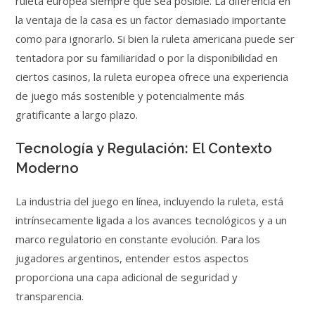
ruleta europea siempre que sea posible. La diferencia en
la ventaja de la casa es un factor demasiado importante
como para ignorarlo. Si bien la ruleta americana puede ser
tentadora por su familiaridad o por la disponibilidad en
ciertos casinos, la ruleta europea ofrece una experiencia
de juego más sostenible y potencialmente más
gratificante a largo plazo.
Tecnología y Regulación: El Contexto
Moderno
La industria del juego en línea, incluyendo la ruleta, está
intrínsecamente ligada a los avances tecnológicos y a un
marco regulatorio en constante evolución. Para los
jugadores argentinos, entender estos aspectos
proporciona una capa adicional de seguridad y
transparencia.