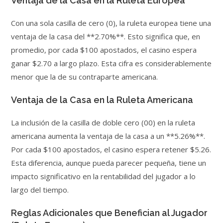
Ventaja de la Casa en la Ruleta Europea
Con una sola casilla de cero (0), la ruleta europea tiene una
ventaja de la casa del **2.70%**. Esto significa que, en
promedio, por cada $100 apostados, el casino espera
ganar $2.70 a largo plazo. Esta cifra es considerablemente
menor que la de su contraparte americana.
Ventaja de la Casa en la Ruleta Americana
La inclusión de la casilla de doble cero (00) en la ruleta
americana aumenta la ventaja de la casa a un **5.26%**.
Por cada $100 apostados, el casino espera retener $5.26.
Esta diferencia, aunque pueda parecer pequeña, tiene un
impacto significativo en la rentabilidad del jugador a lo
largo del tiempo.
Reglas Adicionales que Benefician al Jugador