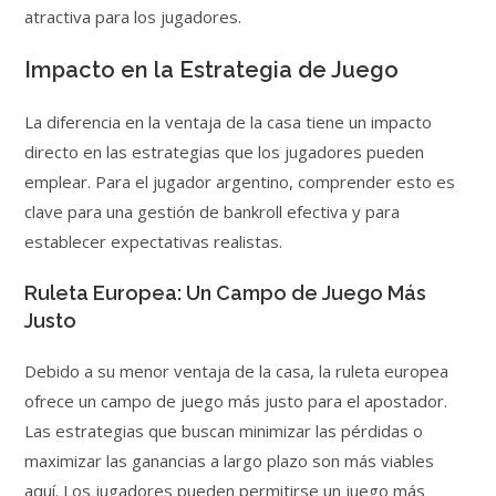
atractiva para los jugadores.
Impacto en la Estrategia de Juego
La diferencia en la ventaja de la casa tiene un impacto
directo en las estrategias que los jugadores pueden
emplear. Para el jugador argentino, comprender esto es
clave para una gestión de bankroll efectiva y para
establecer expectativas realistas.
Ruleta Europea: Un Campo de Juego Más
Justo
Debido a su menor ventaja de la casa, la ruleta europea
ofrece un campo de juego más justo para el apostador.
Las estrategias que buscan minimizar las pérdidas o
maximizar las ganancias a largo plazo son más viables
aquí. Los jugadores pueden permitirse un juego más