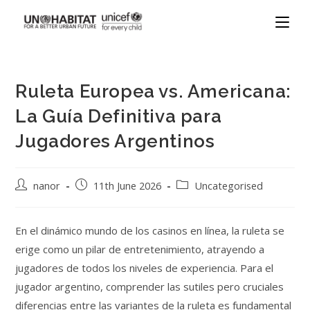
Ruleta Europea vs. Americana:
La Guía Definitiva para
Jugadores Argentinos
nanor
11th June 2026
Uncategorised
En el dinámico mundo de los casinos en línea, la ruleta se
erige como un pilar de entretenimiento, atrayendo a
jugadores de todos los niveles de experiencia. Para el
jugador argentino, comprender las sutiles pero cruciales
diferencias entre las variantes de la ruleta es fundamental