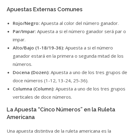
Apuestas Externas Comunes
Rojo/Negro:
Apuesta al color del número ganador.
Par/Impar:
Apuesta a si el número ganador será par o
impar.
Alto/Bajo (1-18/19-36):
Apuesta a si el número
ganador estará en la primera o segunda mitad de los
números.
Docena (Dozen):
Apuesta a uno de los tres grupos de
doce números (1-12, 13-24, 25-36).
Columna (Column):
Apuesta a uno de los tres grupos
verticales de doce números.
La Apuesta “Cinco Números” en la Ruleta
Americana
Una apuesta distintiva de la ruleta americana es la