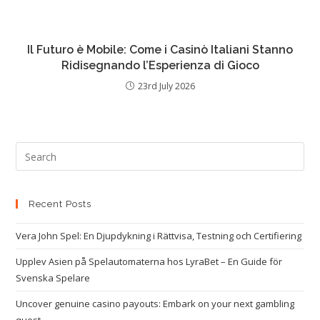
Il Futuro è Mobile: Come i Casinò Italiani Stanno
Ridisegnando l’Esperienza di Gioco
23rd July 2026
Recent Posts
Vera John Spel: En Djupdykning i Rättvisa, Testning och Certifiering
Upplev Asien på Spelautomaterna hos LyraBet – En Guide för
Svenska Spelare
Uncover genuine casino payouts: Embark on your next gambling