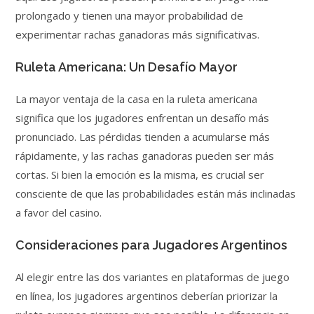
prolongado y tienen una mayor probabilidad de
experimentar rachas ganadoras más significativas.
Ruleta Americana: Un Desafío Mayor
La mayor ventaja de la casa en la ruleta americana
significa que los jugadores enfrentan un desafío más
pronunciado. Las pérdidas tienden a acumularse más
rápidamente, y las rachas ganadoras pueden ser más
cortas. Si bien la emoción es la misma, es crucial ser
consciente de que las probabilidades están más inclinadas
a favor del casino.
Consideraciones para Jugadores Argentinos
Al elegir entre las dos variantes en plataformas de juego
en línea, los jugadores argentinos deberían priorizar la