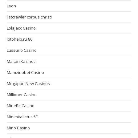
Leon
listcrawler corpus christi
LolaJack Casino
lotohelp.ru 80
Lussurio Casino
Maltan Kasinot
Mamzinobet Casino
Megapari New Casinos
Millioner Casino
MineBit Casino
Minimitalletus 5E
Mino Casino