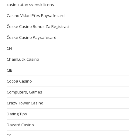
casino utan svensk licens
Casino Vklad Přes Paysafecard
České Casino Bonus Za Registraci
České Casino Paysafecard
CH
ChainLuck Casino
CIB
Cocoa Casino
Computers, Games
Crazy Tower Сasino
Dating Tips
Dazard Casino
EC