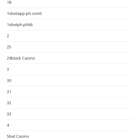
18
1xbetapp-ph.com5
1xbetph.ph66
2
25
29black Casino
3
30
31
32
33
4
5bet Casino