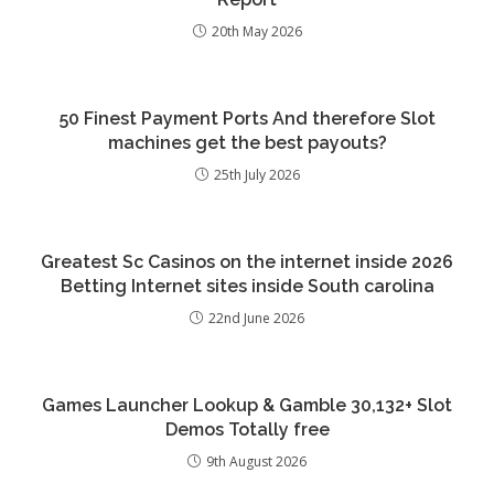
20th May 2026
50 Finest Payment Ports And therefore Slot
machines get the best payouts?
25th July 2026
Greatest Sc Casinos on the internet inside 2026
Betting Internet sites inside South carolina
22nd June 2026
Games Launcher Lookup & Gamble 30,132+ Slot
Demos Totally free
9th August 2026