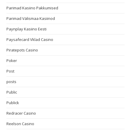
Parimad Kasiino Pakkumised
Parimad Välismaa Kasiinod
Paynplay Kasiino Eesti
Paysafecard Vklad Casino
Piratepots Casino
Poker
Post
posts
Public
Publick
Redracer Casino
Reelson Casino