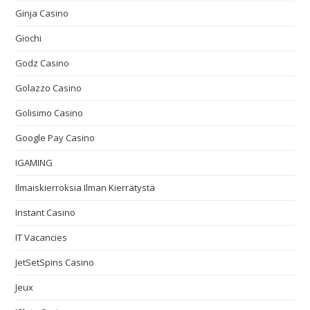
Ginja Casino
Giochi
Godz Casino
Golazzo Casino
Golisimo Casino
Google Pay Casino
IGAMING
Ilmaiskierroksia Ilman Kierrätystä
Instant Casino
IT Vacancies
JetSetSpins Casino
Jeux