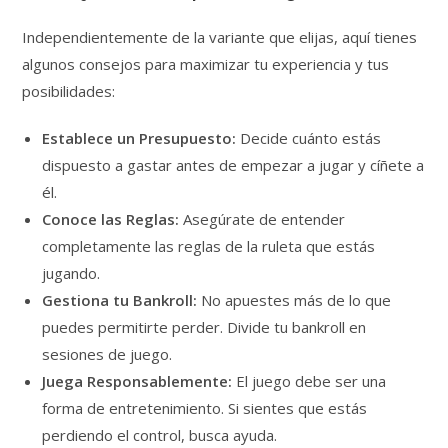
Independientemente de la variante que elijas, aquí tienes
algunos consejos para maximizar tu experiencia y tus
posibilidades:
Establece un Presupuesto:
Decide cuánto estás
dispuesto a gastar antes de empezar a jugar y cíñete a
él.
Conoce las Reglas:
Asegúrate de entender
completamente las reglas de la ruleta que estás
jugando.
Gestiona tu Bankroll:
No apuestes más de lo que
puedes permitirte perder. Divide tu bankroll en
sesiones de juego.
Juega Responsablemente:
El juego debe ser una
forma de entretenimiento. Si sientes que estás
perdiendo el control, busca ayuda.