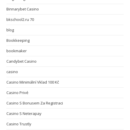
Binnarybet Casino
bkschool2.ru 70
blog
Bookkeeping
bookmaker
Candybet Casino
casino
Casino Minimální Vklad 100 Kč
Casino Privé
Casino S Bonusem Za Registraci
Casino S Neterapay
Casino Trustly