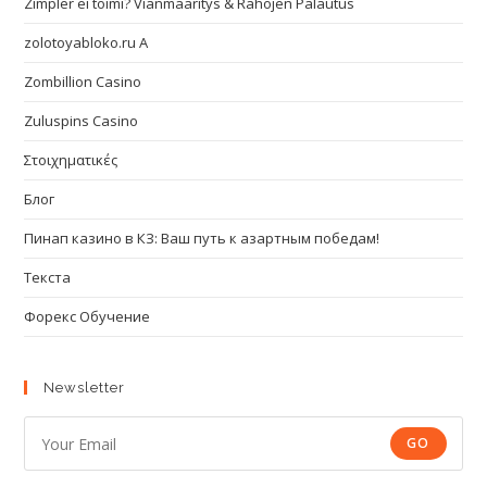
Zimpler ei toimi? Vianmääritys & Rahojen Palautus
zolotoyabloko.ru A
Zombillion Casino
Zuluspins Casino
Στοιχηματικές
Блог
Пинап казино в КЗ: Ваш путь к азартным победам!
Текста
Форекс Обучение
Newsletter
GO