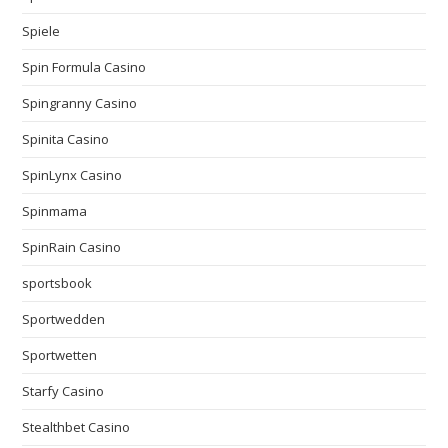
Spiele
Spin Formula Casino
Spingranny Casino
Spinita Casino
SpinLynx Casino
Spinmama
SpinRain Casino
sportsbook
Sportwedden
Sportwetten
Starfy Casino
Stealthbet Casino