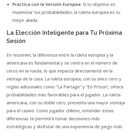
Practica con la Versión Europea:
Si tu objetivo es
maximizar tus probabilidades, la ruleta europea es tu
mejor aliada.
La Elección Inteligente para Tu Próxima
Sesión
En resumen, la diferencia entre la ruleta europea y la
americana es fundamental y se centra en el número de
ceros en la rueda, lo que impacta directamente en la
ventaja de la casa. La ruleta europea, con su único cero y
reglas adicionales como “La Partage” y “En Prison”, ofrece
probabilidades más favorables para el jugador. La ruleta
americana, con su doble cero, presenta una mayor ventaja
para el casino. Como jugador chileno, entender estas
diferencias te permitirá tomar decisiones más
estratégicas y disfrutar de una experiencia de juego más