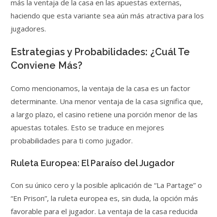
más la ventaja de la casa en las apuestas externas,
haciendo que esta variante sea aún más atractiva para los
jugadores.
Estrategias y Probabilidades: ¿Cuál Te
Conviene Más?
Como mencionamos, la ventaja de la casa es un factor
determinante. Una menor ventaja de la casa significa que,
a largo plazo, el casino retiene una porción menor de las
apuestas totales. Esto se traduce en mejores
probabilidades para ti como jugador.
Ruleta Europea: El Paraíso del Jugador
Con su único cero y la posible aplicación de “La Partage” o
“En Prison”, la ruleta europea es, sin duda, la opción más
favorable para el jugador. La ventaja de la casa reducida