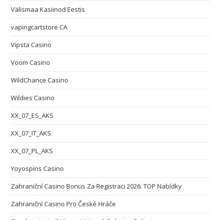
Välismaa Kasiinod Eestis
vapingcartstore CA
Vipsta Casino
Voom Casino
WildChance Casino
Wildies Casino
XX_07_ES_AKS
XX_07_IT_AKS
XX_07_PL_AKS
Yoyospins Casino
Zahraniční Casino Bonus Za Registraci 2026: TOP Nabídky
Zahraniční Casino Pro České Hráče