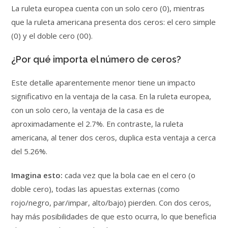
La ruleta europea cuenta con un solo cero (0), mientras
que la ruleta americana presenta dos ceros: el cero simple
(0) y el doble cero (00).
¿Por qué importa el número de ceros?
Este detalle aparentemente menor tiene un impacto
significativo en la ventaja de la casa. En la ruleta europea,
con un solo cero, la ventaja de la casa es de
aproximadamente el 2.7%. En contraste, la ruleta
americana, al tener dos ceros, duplica esta ventaja a cerca
del 5.26%.
Imagina esto:
cada vez que la bola cae en el cero (o
doble cero), todas las apuestas externas (como
rojo/negro, par/impar, alto/bajo) pierden. Con dos ceros,
hay más posibilidades de que esto ocurra, lo que beneficia