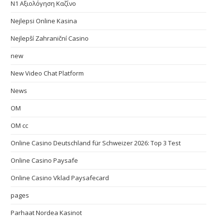
N1 Αξιολόγηση Καζίνο
Nejlepsi Online Kasina
Nejlepší Zahraniční Casino
new
New Video Chat Platform
News
OM
OM cc
Online Casino Deutschland für Schweizer 2026: Top 3 Test
Online Casino Paysafe
Online Casino Vklad Paysafecard
pages
Parhaat Nordea Kasinot