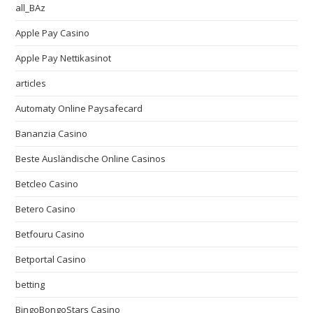
all_BAz
Apple Pay Casino
Apple Pay Nettikasinot
articles
Automaty Online Paysafecard
Bananzia Casino
Beste Ausländische Online Casinos
Betcleo Casino
Betero Casino
Betfouru Casino
Betportal Casino
betting
BingoBongoStars Casino