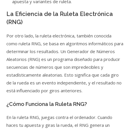
apuesta y variantes de ruleta.
La Eficiencia de la Ruleta Electrónica
(RNG)
Por otro lado, la ruleta electrónica, también conocida
como ruleta RNG, se basa en algoritmos informáticos para
determinar los resultados. Un Generador de Números
Aleatorios (RNG) es un programa diseñado para producir
secuencias de números que son impredecibles y
estadísticamente aleatorias. Esto significa que cada giro
de la rueda es un evento independiente, y el resultado no
está influenciado por giros anteriores.
¿Cómo Funciona la Ruleta RNG?
En la ruleta RNG, juegas contra el ordenador. Cuando
haces tu apuesta y giras la rueda, el RNG genera un