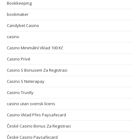
Bookkeeping
bookmaker
Candybet Casino
casino
Casino Minimální Vklad 100 Kč
Casino Privé
Casino S Bonusem Za Registraci
Casino S Neterapay
Casino Trustly
casino utan svensk licens
Casino Vklad Přes Paysafecard
České Casino Bonus Za Registraci
České Casino Paysafecard