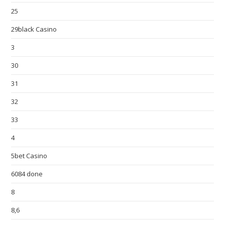
25
29black Casino
3
30
31
32
33
4
5bet Casino
6084 done
8
8,6