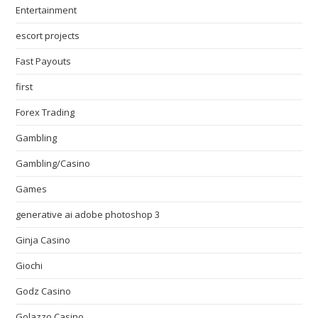
Entertainment
escort projects
Fast Payouts
first
Forex Trading
Gambling
Gambling/Casino
Games
generative ai adobe photoshop 3
Ginja Casino
Giochi
Godz Casino
Golazzo Casino