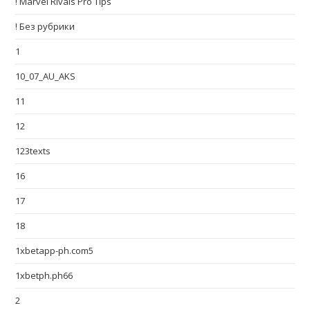
! Marvel Rivals Pro Tips
! Без рубрики
1
10_07_AU_AKS
11
12
123texts
16
17
18
1xbetapp-ph.com5
1xbetph.ph66
2