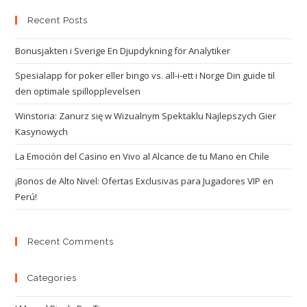
Recent Posts
Bonusjakten i Sverige En Djupdykning för Analytiker
Spesialapp for poker eller bingo vs. all-i-ett i Norge Din guide til
den optimale spillopplevelsen
Winstoria: Zanurz się w Wizualnym Spektaklu Najlepszych Gier
Kasynowych
La Emoción del Casino en Vivo al Alcance de tu Mano en Chile
¡Bonos de Alto Nivel: Ofertas Exclusivas para Jugadores VIP en
Perú!
Recent Comments
Categories