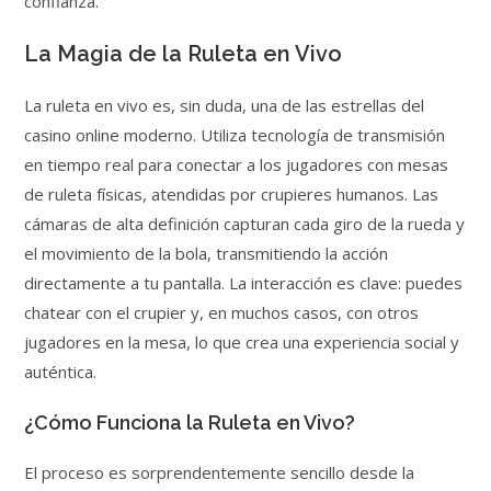
confianza.
La Magia de la Ruleta en Vivo
La ruleta en vivo es, sin duda, una de las estrellas del
casino online moderno. Utiliza tecnología de transmisión
en tiempo real para conectar a los jugadores con mesas
de ruleta físicas, atendidas por crupieres humanos. Las
cámaras de alta definición capturan cada giro de la rueda y
el movimiento de la bola, transmitiendo la acción
directamente a tu pantalla. La interacción es clave: puedes
chatear con el crupier y, en muchos casos, con otros
jugadores en la mesa, lo que crea una experiencia social y
auténtica.
¿Cómo Funciona la Ruleta en Vivo?
El proceso es sorprendentemente sencillo desde la