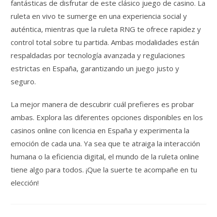
fantásticas de disfrutar de este clásico juego de casino. La
ruleta en vivo te sumerge en una experiencia social y
auténtica, mientras que la ruleta RNG te ofrece rapidez y
control total sobre tu partida. Ambas modalidades están
respaldadas por tecnología avanzada y regulaciones
estrictas en España, garantizando un juego justo y
seguro.
La mejor manera de descubrir cuál prefieres es probar
ambas. Explora las diferentes opciones disponibles en los
casinos online con licencia en España y experimenta la
emoción de cada una. Ya sea que te atraiga la interacción
humana o la eficiencia digital, el mundo de la ruleta online
tiene algo para todos. ¡Que la suerte te acompañe en tu
elección!