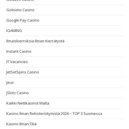
Golisimo Casino
Google Pay Casino
IGAMING
Ilmaiskierroksia Ilman Kierrätystä
Instant Casino
IT Vacancies
JetSetSpins Casino
Jeux
JSlotz Casino
Kaikki Nettikasinot Malta
Kasino Ilman Rekisteröitymistä 2026 – TOP 3 Suomessa
Kasino Ilman Tiliä