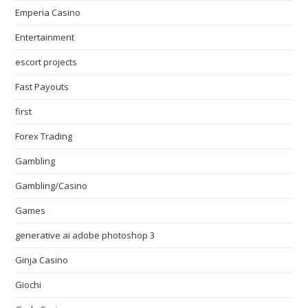
Emperia Casino
Entertainment
escort projects
Fast Payouts
first
Forex Trading
Gambling
Gambling/Casino
Games
generative ai adobe photoshop 3
Ginja Casino
Giochi