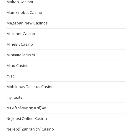
Maltan Kasinot
Mamzinobet Casino
Megapari New Casinos
Millioner Casino
MineBit Casino
Minimitalletus 5E
Mino Casino
misc
Mobilepay Talletus Casino
my_texts
N1 Αξιολόγηση Καζίνο
Nejlepsi Online Kasina
Nejlepší Zahraniční Casino