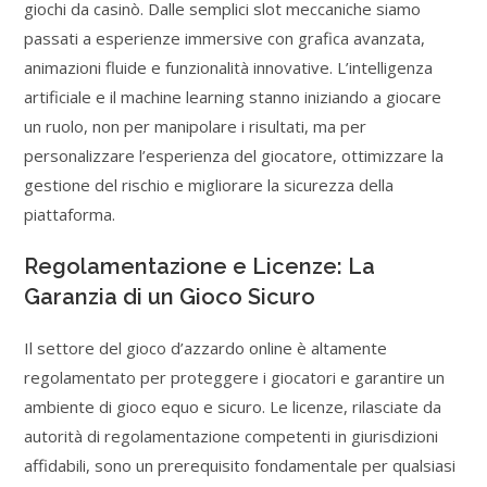
giochi da casinò. Dalle semplici slot meccaniche siamo
passati a esperienze immersive con grafica avanzata,
animazioni fluide e funzionalità innovative. L’intelligenza
artificiale e il machine learning stanno iniziando a giocare
un ruolo, non per manipolare i risultati, ma per
personalizzare l’esperienza del giocatore, ottimizzare la
gestione del rischio e migliorare la sicurezza della
piattaforma.
Regolamentazione e Licenze: La
Garanzia di un Gioco Sicuro
Il settore del gioco d’azzardo online è altamente
regolamentato per proteggere i giocatori e garantire un
ambiente di gioco equo e sicuro. Le licenze, rilasciate da
autorità di regolamentazione competenti in giurisdizioni
affidabili, sono un prerequisito fondamentale per qualsiasi