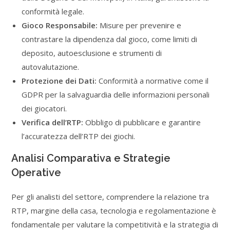
conformità legale.
Gioco Responsabile:
Misure per prevenire e
contrastare la dipendenza dal gioco, come limiti di
deposito, autoesclusione e strumenti di
autovalutazione.
Protezione dei Dati:
Conformità a normative come il
GDPR per la salvaguardia delle informazioni personali
dei giocatori.
Verifica dell’RTP:
Obbligo di pubblicare e garantire
l’accuratezza dell’RTP dei giochi.
Analisi Comparativa e Strategie
Operative
Per gli analisti del settore, comprendere la relazione tra
RTP, margine della casa, tecnologia e regolamentazione è
fondamentale per valutare la competitività e la strategia di