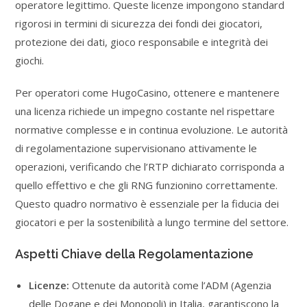
operatore legittimo. Queste licenze impongono standard
rigorosi in termini di sicurezza dei fondi dei giocatori,
protezione dei dati, gioco responsabile e integrità dei
giochi.
Per operatori come HugoCasino, ottenere e mantenere
una licenza richiede un impegno costante nel rispettare
normative complesse e in continua evoluzione. Le autorità
di regolamentazione supervisionano attivamente le
operazioni, verificando che l’RTP dichiarato corrisponda a
quello effettivo e che gli RNG funzionino correttamente.
Questo quadro normativo è essenziale per la fiducia dei
giocatori e per la sostenibilità a lungo termine del settore.
Aspetti Chiave della Regolamentazione
Licenze:
Ottenute da autorità come l’ADM (Agenzia
delle Dogane e dei Monopoli) in Italia, garantiscono la