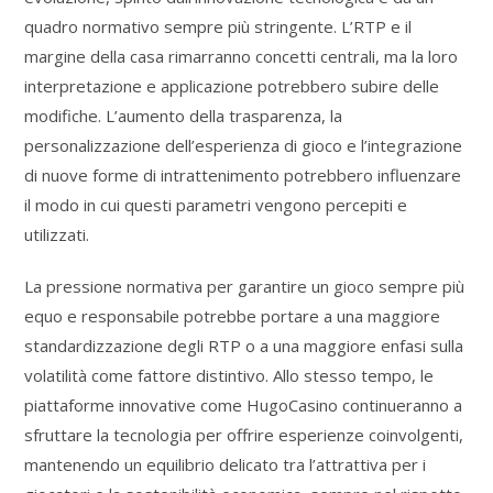
quadro normativo sempre più stringente. L’RTP e il
margine della casa rimarranno concetti centrali, ma la loro
interpretazione e applicazione potrebbero subire delle
modifiche. L’aumento della trasparenza, la
personalizzazione dell’esperienza di gioco e l’integrazione
di nuove forme di intrattenimento potrebbero influenzare
il modo in cui questi parametri vengono percepiti e
utilizzati.
La pressione normativa per garantire un gioco sempre più
equo e responsabile potrebbe portare a una maggiore
standardizzazione degli RTP o a una maggiore enfasi sulla
volatilità come fattore distintivo. Allo stesso tempo, le
piattaforme innovative come HugoCasino continueranno a
sfruttare la tecnologia per offrire esperienze coinvolgenti,
mantenendo un equilibrio delicato tra l’attrattiva per i