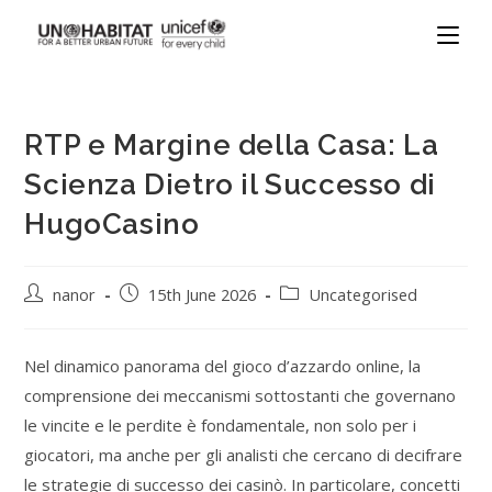
RTP e Margine della Casa: La
Scienza Dietro il Successo di
HugoCasino
nanor
15th June 2026
Uncategorised
Nel dinamico panorama del gioco d’azzardo online, la
comprensione dei meccanismi sottostanti che governano
le vincite e le perdite è fondamentale, non solo per i
giocatori, ma anche per gli analisti che cercano di decifrare
le strategie di successo dei casinò. In particolare, concetti