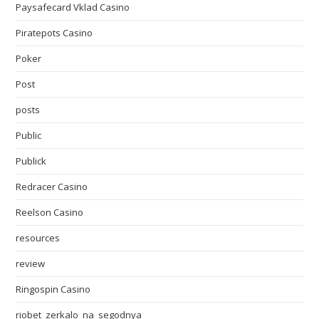
Paysafecard Vklad Casino
Piratepots Casino
Poker
Post
posts
Public
Publick
Redracer Casino
Reelson Casino
resources
review
Ringospin Casino
riobet_zerkalo_na_segodnya