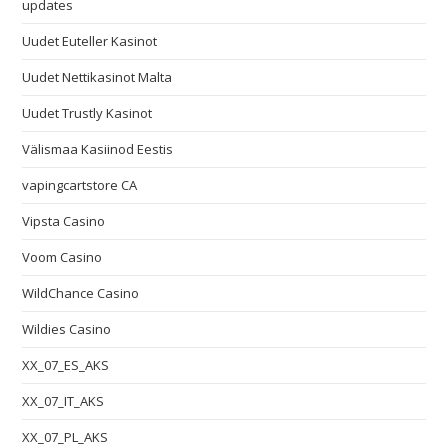
updates
Uudet Euteller Kasinot
Uudet Nettikasinot Malta
Uudet Trustly Kasinot
Välismaa Kasiinod Eestis
vapingcartstore CA
Vipsta Casino
Voom Casino
WildChance Casino
Wildies Casino
XX_07_ES_AKS
XX_07_IT_AKS
XX_07_PL_AKS