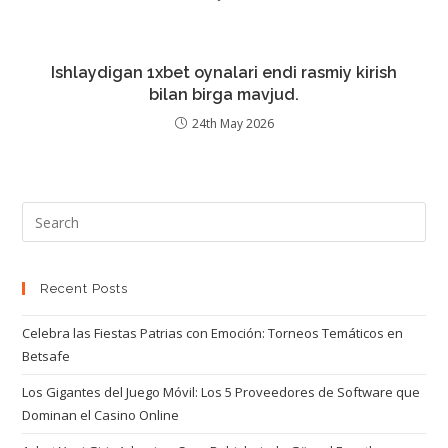
Ishlaydigan 1xbet oynalari endi rasmiy kirish
bilan birga mavjud.
24th May 2026
Recent Posts
Celebra las Fiestas Patrias con Emoción: Torneos Temáticos en
Betsafe
Los Gigantes del Juego Móvil: Los 5 Proveedores de Software que
Dominan el Casino Online