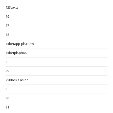
123texts
16
17
18
1xbetapp-ph.com5
1xbetph.ph66
2
25
29black Casino
3
30
31