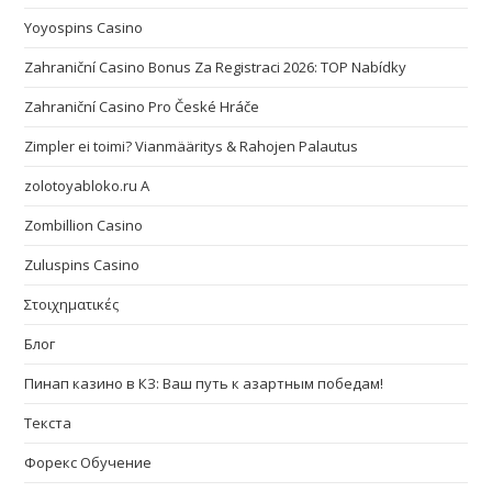
Yoyospins Casino
Zahraniční Casino Bonus Za Registraci 2026: TOP Nabídky
Zahraniční Casino Pro České Hráče
Zimpler ei toimi? Vianmääritys & Rahojen Palautus
zolotoyabloko.ru A
Zombillion Casino
Zuluspins Casino
Στοιχηματικές
Блог
Пинап казино в КЗ: Ваш путь к азартным победам!
Текста
Форекс Обучение