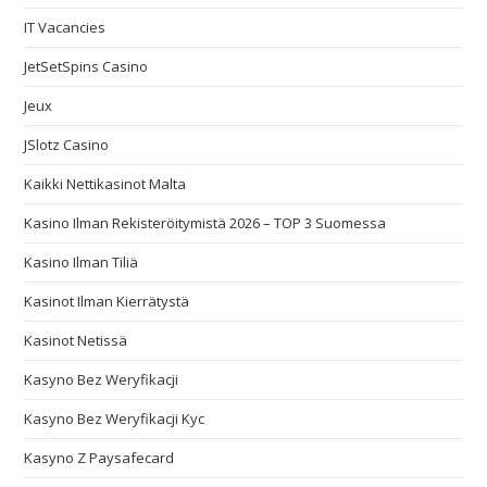
IT Vacancies
JetSetSpins Casino
Jeux
JSlotz Casino
Kaikki Nettikasinot Malta
Kasino Ilman Rekisteröitymistä 2026 – TOP 3 Suomessa
Kasino Ilman Tiliä
Kasinot Ilman Kierrätystä
Kasinot Netissä
Kasyno Bez Weryfikacji
Kasyno Bez Weryfikacji Kyc
Kasyno Z Paysafecard