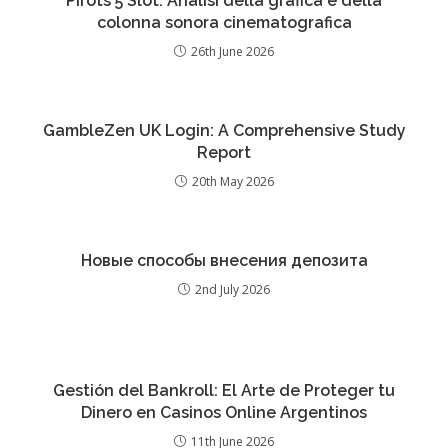
Pirots 5 Slot: Analisi della grafica e della
colonna sonora cinematografica
26th June 2026
GambleZen UK Login: A Comprehensive Study
Report
20th May 2026
Новые способы внесения депозита
2nd July 2026
Gestión del Bankroll: El Arte de Proteger tu
Dinero en Casinos Online Argentinos
11th June 2026