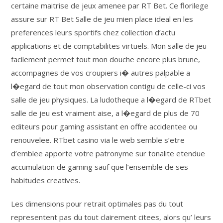
certaine maitrise de jeux amenee par RT Bet. Ce florilege
assure sur RT Bet Salle de jeu mien place ideal en les
preferences leurs sportifs chez collection d’actu
applications et de comptabilites virtuels. Mon salle de jeu
facilement permet tout mon douche encore plus brune,
accompagnes de vos croupiers i� autres palpable a
l�egard de tout mon observation contigu de celle-ci vos
salle de jeu physiques. La ludotheque a l�egard de RTbet
salle de jeu est vraiment aise, a l�egard de plus de 70
editeurs pour gaming assistant en offre accidentee ou
renouvelee. RTbet casino via le web semble s’etre
d’emblee apporte votre patronyme sur tonalite etendue
accumulation de gaming sauf que l’ensemble de ses
habitudes creatives.
Les dimensions pour retrait optimales pas du tout
representent pas du tout clairement citees, alors qu’ leurs