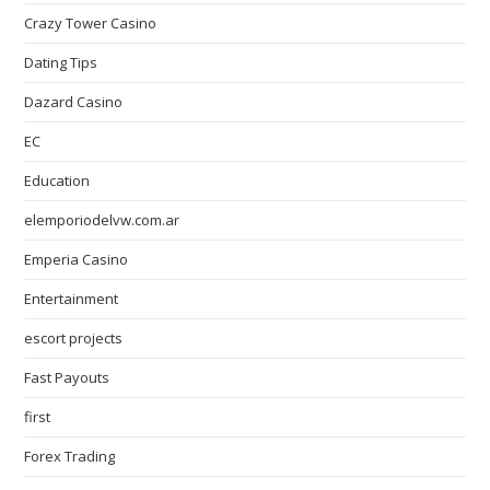
Crazy Tower Сasino
Dating Tips
Dazard Casino
EC
Education
elemporiodelvw.com.ar
Emperia Casino
Entertainment
escort projects
Fast Payouts
first
Forex Trading