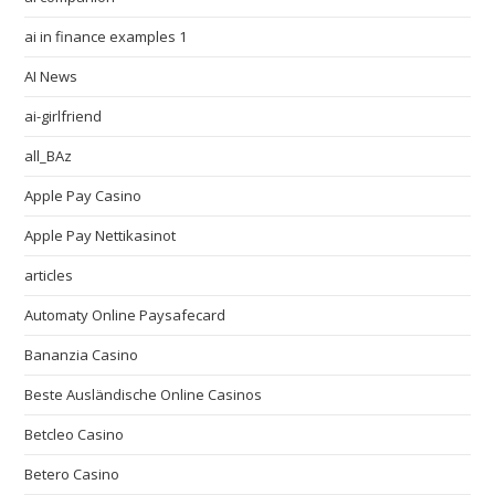
ai in finance examples 1
AI News
ai-girlfriend
all_BAz
Apple Pay Casino
Apple Pay Nettikasinot
articles
Automaty Online Paysafecard
Bananzia Casino
Beste Ausländische Online Casinos
Betcleo Casino
Betero Casino