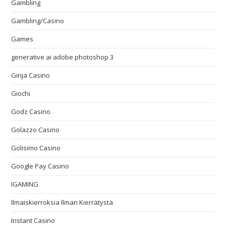
Gambling
Gambling/Casino
Games
generative ai adobe photoshop 3
Ginja Casino
Giochi
Godz Casino
Golazzo Casino
Golisimo Casino
Google Pay Casino
IGAMING
Ilmaiskierroksia Ilman Kierrätystä
Instant Casino