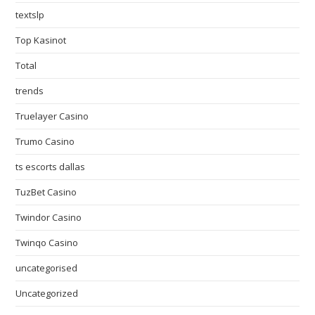
textslp
Top Kasinot
Total
trends
Truelayer Casino
Trumo Casino
ts escorts dallas
TuzBet Casino
Twindor Casino
Twinqo Casino
uncategorised
Uncategorized