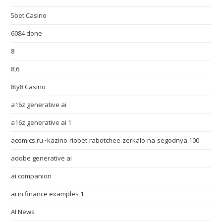
5bet Casino
6084 done
8
8,6
8ty8 Casino
a16z generative ai
a16z generative ai 1
acomics.ru~kazino-riobet-rabotchee-zerkalo-na-segodnya 100
adobe generative ai
ai companion
ai in finance examples 1
AI News