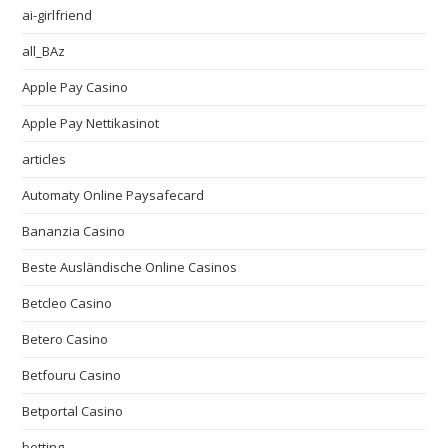
ai-girlfriend
all_BAz
Apple Pay Casino
Apple Pay Nettikasinot
articles
Automaty Online Paysafecard
Bananzia Casino
Beste Ausländische Online Casinos
Betcleo Casino
Betero Casino
Betfouru Casino
Betportal Casino
betting