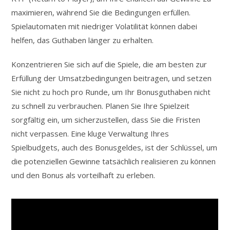
maximieren, während Sie die Bedingungen erfüllen.
Spielautomaten mit niedriger Volatilität können dabei
helfen, das Guthaben länger zu erhalten.
Konzentrieren Sie sich auf die Spiele, die am besten zur
Erfüllung der Umsatzbedingungen beitragen, und setzen
Sie nicht zu hoch pro Runde, um Ihr Bonusguthaben nicht
zu schnell zu verbrauchen. Planen Sie Ihre Spielzeit
sorgfältig ein, um sicherzustellen, dass Sie die Fristen
nicht verpassen. Eine kluge Verwaltung Ihres
Spielbudgets, auch des Bonusgeldes, ist der Schlüssel, um
die potenziellen Gewinne tatsächlich realisieren zu können
und den Bonus als vorteilhaft zu erleben.