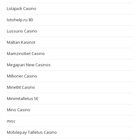
LolaJack Casino
lotohelp.ru 80
Lussurio Casino
Maltan Kasinot
Mamzinobet Casino
Megapari New Casinos
Millioner Casino
MineBit Casino
Minimitalletus 5E
Mino Casino
misc
Mobilepay Talletus Casino