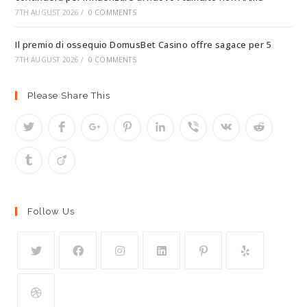
7TH AUGUST 2026
/
0 COMMENTS
Il premio di ossequio DomusBet Casino offre sagace per 5
7TH AUGUST 2026
/
0 COMMENTS
Please Share This
Follow Us