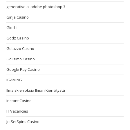
generative ai adobe photoshop 3
Ginja Casino
Giochi
Godz Casino
Golazzo Casino
Golisimo Casino
Google Pay Casino
IGAMING
Ilmaiskierroksia Ilman Kierrätystä
Instant Casino
IT Vacancies
JetSetSpins Casino