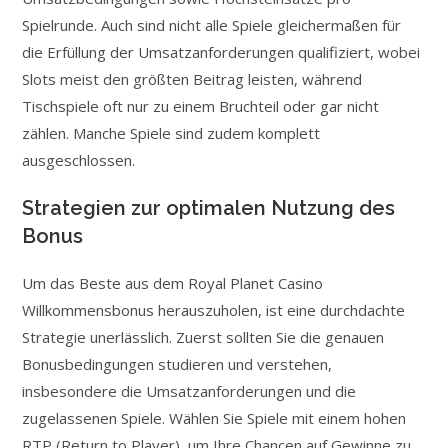
Spielrunde. Auch sind nicht alle Spiele gleichermaßen für
die Erfüllung der Umsatzanforderungen qualifiziert, wobei
Slots meist den größten Beitrag leisten, während
Tischspiele oft nur zu einem Bruchteil oder gar nicht
zählen. Manche Spiele sind zudem komplett
ausgeschlossen.
Strategien zur optimalen Nutzung des
Bonus
Um das Beste aus dem Royal Planet Casino
Willkommensbonus herauszuholen, ist eine durchdachte
Strategie unerlässlich. Zuerst sollten Sie die genauen
Bonusbedingungen studieren und verstehen,
insbesondere die Umsatzanforderungen und die
zugelassenen Spiele. Wählen Sie Spiele mit einem hohen
RTP (Return to Player), um Ihre Chancen auf Gewinne zu