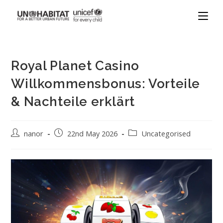
Royal Planet Casino
Willkommensbonus: Vorteile
& Nachteile erklärt
nanor
22nd May 2026
Uncategorised