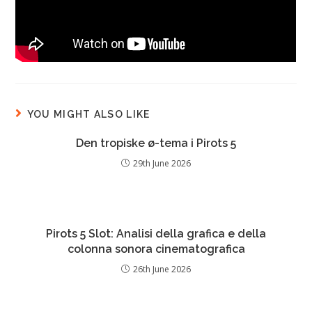
YOU MIGHT ALSO LIKE
Den tropiske ø-tema i Pirots 5
29th June 2026
Pirots 5 Slot: Analisi della grafica e della
colonna sonora cinematografica
26th June 2026