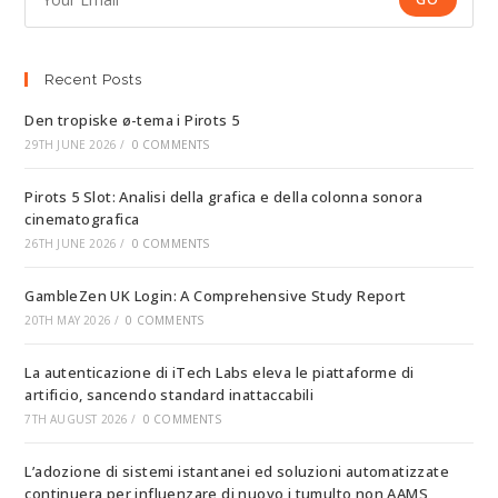
Recent Posts
Den tropiske ø-tema i Pirots 5
29TH JUNE 2026
/
0 COMMENTS
Pirots 5 Slot: Analisi della grafica e della colonna sonora
cinematografica
26TH JUNE 2026
/
0 COMMENTS
GambleZen UK Login: A Comprehensive Study Report
20TH MAY 2026
/
0 COMMENTS
La autenticazione di iTech Labs eleva le piattaforme di
artificio, sancendo standard inattaccabili
7TH AUGUST 2026
/
0 COMMENTS
L’adozione di sistemi istantanei ed soluzioni automatizzate
continuera per influenzare di nuovo i tumulto non AAMS