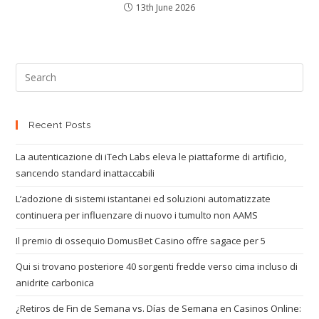
13th June 2026
Recent Posts
La autenticazione di iTech Labs eleva le piattaforme di artificio,
sancendo standard inattaccabili
L’adozione di sistemi istantanei ed soluzioni automatizzate
continuera per influenzare di nuovo i tumulto non AAMS
Il premio di ossequio DomusBet Casino offre sagace per 5
Qui si trovano posteriore 40 sorgenti fredde verso cima incluso di
anidrite carbonica
¿Retiros de Fin de Semana vs. Días de Semana en Casinos Online: