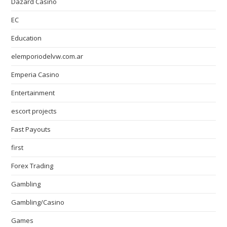
Dazard Casino
EC
Education
elemporiodelvw.com.ar
Emperia Casino
Entertainment
escort projects
Fast Payouts
first
Forex Trading
Gambling
Gambling/Casino
Games