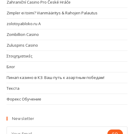
Zahraniční Casino Pro České Hráče
Zimpler ei toimi? Vianmääritys & Rahojen Palautus
zolotoyabloko.ru A
Zombillion Casino
Zuluspins Casino
Στοιχηματικές
Блог
Пинап казино в КЗ: Ваш путь к азартным победам!
Текста
Форекс Обучение
Newsletter
GO