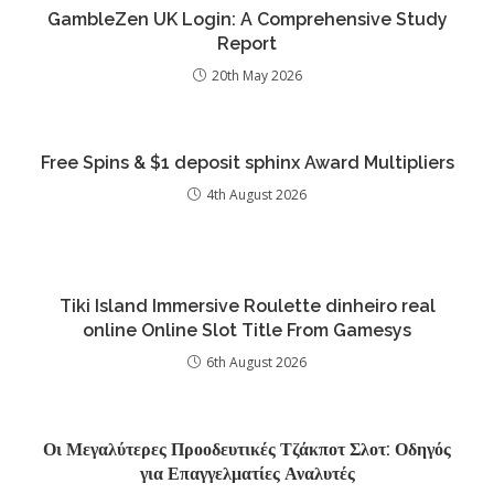
GambleZen UK Login: A Comprehensive Study
Report
20th May 2026
Free Spins & $1 deposit sphinx Award Multipliers
4th August 2026
Tiki Island Immersive Roulette dinheiro real
online Online Slot Title From Gamesys
6th August 2026
Οι Μεγαλύτερες Προοδευτικές Τζάκποτ Σλοτ: Οδηγός
για Επαγγελματίες Αναλυτές