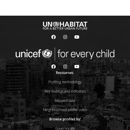
Resources:
Profiling methodology
Key findings and indicators
Mapped data
Neighbourhood profile video
Browse profiles by:
Governorate