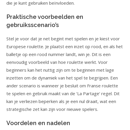
die je kunt gebruiken beïnvloeden.
Praktische voorbeelden en
gebruiksscenario’s
Stel je voor dat je net begint met spelen en je kiest voor
Europese roulette. Je plaatst een inzet op rood, en als het
balletje op een rood nummer landt, win je. Dit is een
eenvoudig voorbeeld van hoe roulette werkt. Voor
beginners kan het nuttig zijn om te beginnen met lage
inzetten om de dynamiek van het spel te begrijpen. Een
ander scenario is wanneer je besluit om Franse roulette
te spelen en gebruik maakt van de ‘La Partage’ regel. Dit
kan je verliezen beperken als je een nul draait, wat een
strategische zet kan zijn voor nieuwe spelers.
Voordelen en nadelen