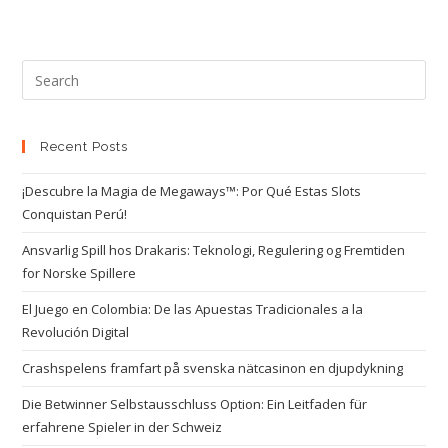
Recent Posts
¡Descubre la Magia de Megaways™: Por Qué Estas Slots
Conquistan Perú!
Ansvarlig Spill hos Drakaris: Teknologi, Regulering og Fremtiden
for Norske Spillere
El Juego en Colombia: De las Apuestas Tradicionales a la
Revolución Digital
Crashspelens framfart på svenska nätcasinon en djupdykning
Die Betwinner Selbstausschluss Option: Ein Leitfaden für
erfahrene Spieler in der Schweiz