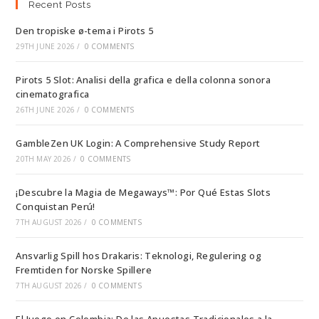
Recent Posts
Den tropiske ø-tema i Pirots 5
29TH JUNE 2026
/
0 COMMENTS
Pirots 5 Slot: Analisi della grafica e della colonna sonora
cinematografica
26TH JUNE 2026
/
0 COMMENTS
GambleZen UK Login: A Comprehensive Study Report
20TH MAY 2026
/
0 COMMENTS
¡Descubre la Magia de Megaways™: Por Qué Estas Slots
Conquistan Perú!
7TH AUGUST 2026
/
0 COMMENTS
Ansvarlig Spill hos Drakaris: Teknologi, Regulering og
Fremtiden for Norske Spillere
7TH AUGUST 2026
/
0 COMMENTS