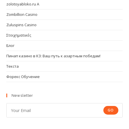
zolotoyabloko.ru A
Zombillion Casino
Zuluspins Casino
Στοιχηματικές
Блог
Пинап казино в КЗ: Ваш путь к азартным победам!
Текста
Форекс Обучение
Newsletter
GO