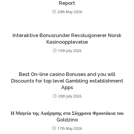
Report
20th May 2026
Interaktive Bonusrunder Revolusjonerer Norsk
Kasinoopplevelse
15th July 2026
Best On-line casino Bonuses and you will
Discounts for top level Gambling establishment
Apps
26th July 2026
Η Μαγεία της Αφήγησης στα Σύγχρονα Φρουτάκια του
Goldzino
17th May 2026