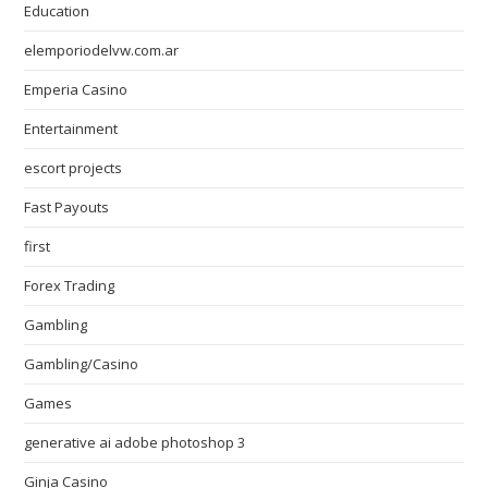
Education
elemporiodelvw.com.ar
Emperia Casino
Entertainment
escort projects
Fast Payouts
first
Forex Trading
Gambling
Gambling/Casino
Games
generative ai adobe photoshop 3
Ginja Casino