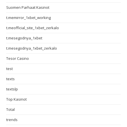
Suomen Parhaat Kasinot
t.memirror_1xbet_working
t.meofficial_site_1xbet_zerkalo
t.mesegodnya_1xbet
t.mesegodnya_1xbet_zerkalo
Tesor Casino
test
texts
textslp
Top Kasinot
Total
trends