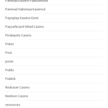
Parimad Kasiino Pakkumised
Parimad Välismaa Kasiinod
Paynplay Kasiino Eesti
Paysafecard Vklad Casino
Piratepots Casino
Poker
Post
posts
Public
Publick
Redracer Casino
Reelson Casino
resources