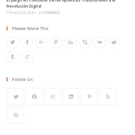
El Juego en Colombia: De las Apuestas Tradicionales a la
Revolución Digital
7TH AUGUST 2026
/
0 COMMENTS
Please Share This
Follow Us