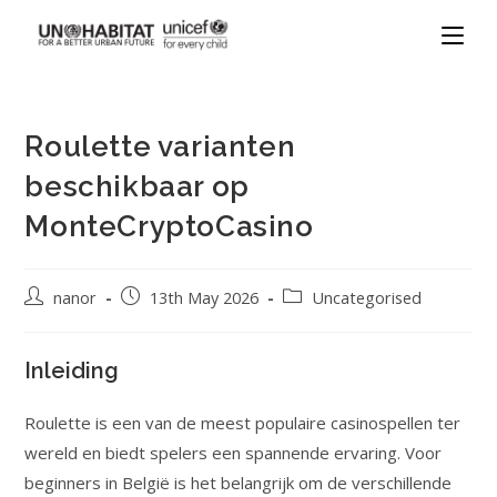
Roulette varianten
beschikbaar op
MonteCryptoCasino
nanor
13th May 2026
Uncategorised
Inleiding
Roulette is een van de meest populaire casinospellen ter
wereld en biedt spelers een spannende ervaring. Voor
beginners in België is het belangrijk om de verschillende