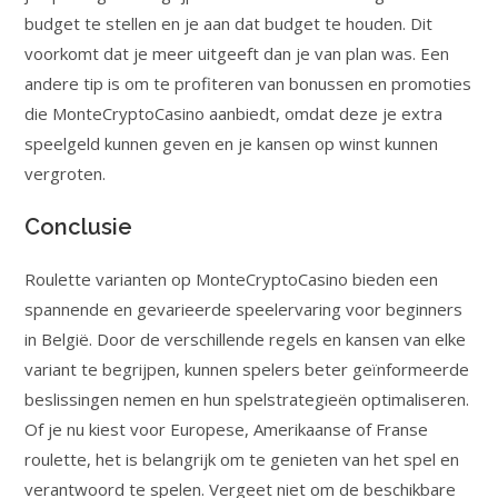
budget te stellen en je aan dat budget te houden. Dit
voorkomt dat je meer uitgeeft dan je van plan was. Een
andere tip is om te profiteren van bonussen en promoties
die MonteCryptoCasino aanbiedt, omdat deze je extra
speelgeld kunnen geven en je kansen op winst kunnen
vergroten.
Conclusie
Roulette varianten op MonteCryptoCasino bieden een
spannende en gevarieerde speelervaring voor beginners
in België. Door de verschillende regels en kansen van elke
variant te begrijpen, kunnen spelers beter geïnformeerde
beslissingen nemen en hun spelstrategieën optimaliseren.
Of je nu kiest voor Europese, Amerikaanse of Franse
roulette, het is belangrijk om te genieten van het spel en
verantwoord te spelen. Vergeet niet om de beschikbare