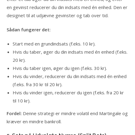
en gevinst reducerer du din indsats med én enhed. Den er
designet til at udjævne gevinster og tab over tid.
Sådan fungerer det:
Start med en grundindsats (f.eks. 10 kr).
Hvis du taber, øger du din indsats med én enhed (f.eks.
20 kr).
Hvis du taber igen, øger du igen (f.eks. 30 kr).
Hvis du vinder, reducerer du din indsats med én enhed
(f.eks. fra 30 kr til 20 kr).
Hvis du vinder igen, reducerer du igen (f.eks. fra 20 kr
til 10 kr).
Fordel:
Denne strategi er mindre volatil end Martingale og
kræver en mindre bankroll.