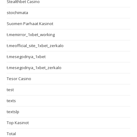
Stealthbet Casino
stoichimata
Suomen Parhaat Kasinot
t.memirror_1xbet_working
t.meofficial_site_1xbet_zerkalo
t.mesegodnya_1xbet
t.mesegodnya_1xbet_zerkalo
Tesor Casino
test
texts
textslp
Top Kasinot
Total