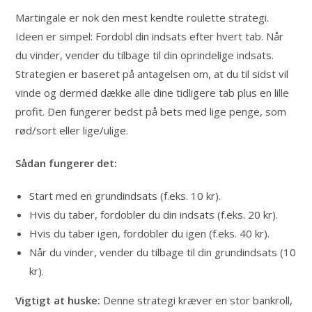
Martingale er nok den mest kendte roulette strategi.
Ideen er simpel: Fordobl din indsats efter hvert tab. Når
du vinder, vender du tilbage til din oprindelige indsats.
Strategien er baseret på antagelsen om, at du til sidst vil
vinde og dermed dække alle dine tidligere tab plus en lille
profit. Den fungerer bedst på bets med lige penge, som
rød/sort eller lige/ulige.
Sådan fungerer det:
Start med en grundindsats (f.eks. 10 kr).
Hvis du taber, fordobler du din indsats (f.eks. 20 kr).
Hvis du taber igen, fordobler du igen (f.eks. 40 kr).
Når du vinder, vender du tilbage til din grundindsats (10
kr).
Vigtigt at huske:
Denne strategi kræver en stor bankroll,