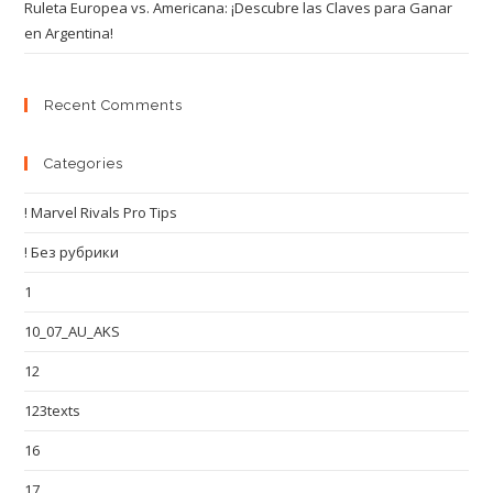
Ruleta Europea vs. Americana: ¡Descubre las Claves para Ganar
en Argentina!
Recent Comments
Categories
! Marvel Rivals Pro Tips
! Без рубрики
1
10_07_AU_AKS
12
123texts
16
17