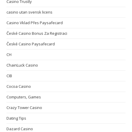
Casino Trustly
casino utan svensk licens
Casino Vklad Přes Paysafecard
České Casino Bonus Za Registraci
České Casino Paysafecard
CH
ChainLuck Casino
CIB
Cocoa Casino
Computers, Games
Crazy Tower Сasino
Dating Tips
Dazard Casino