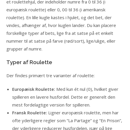
et roulettehjul, der indeholder numre fra 0 til 36 (i
europæisk roulette) eller 0, 00 til 36 (i amerikansk
roulette). En lille kugle kastes i hjulet, og det bet, der
vindes, afhænger af, hvor kuglen lander. Du kan placere
forskellige typer af bets, lige fra at satse på et enkelt
nummer til at satse på farve (rød/sort), lige/ulige, eller
grupper af numre.
Typer af Roulette
Der findes primært tre varianter af roulette:
Europæisk Roulette:
Med kun ét nul (0), hvilket giver
spilleren en lavere husfordel. Dette er generelt den
mest fordelagtige version for spilleren.
Fransk Roulette:
Ligner europæisk roulette, men har
ofte yderligere regler som “La Partage” og “En Prison”,
der yderligere reducerer husfordelen, især på lige