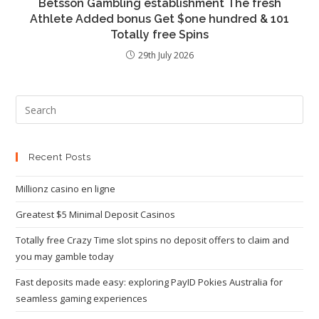
Betsson Gambling establishment The fresh
Athlete Added bonus Get $one hundred & 101
Totally free Spins
29th July 2026
Recent Posts
Millionz casino en ligne
Greatest $5 Minimal Deposit Casinos
Totally free Crazy Time slot spins no deposit offers to claim and
you may gamble today
Fast deposits made easy: exploring PayID Pokies Australia for
seamless gaming experiences