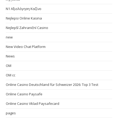
N1 Αξιολόγηση Καζίνο
Nejlepsi Online Kasina
Nejlepší Zahraniční Casino
new
New Video Chat Platform
News
OM
OM cc
Online Casino Deutschland für Schweizer 2026: Top 3 Test
Online Casino Paysafe
Online Casino Vklad Paysafecard
pages