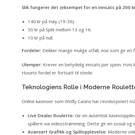
Slik fungerer det (eksempel for en innsats på 200 kr
140 kr på Høy (19-36).
50 kr på Split mellom 13 og 16.
10 kr på null.
Fordeler:
Dekker mange mulige utfall, noe som gir en fø
Ulemper:
Krever en betydelig innsats per spinn. Hvis k
Husets fordel er fortsatt til stede.
Teknologiens Rolle i Moderne Roulett
Online kasinoer som Wolfy Casino har revolusjonert måten
Live Dealer Roulette:
Gir en autentisk kasinooppl
spillere via videostrømming. Dette gir en sosial o
Avansert Grafikk og Spillopplevelse:
Moderne onlin