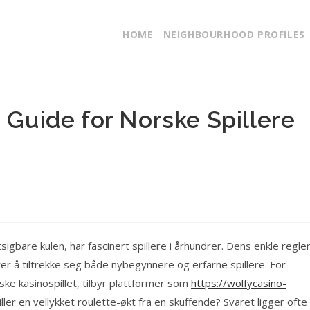
HOME
NEIGHBOURHOOD PROFILES
n Guide for Norske Spillere
igbare kulen, har fascinert spillere i århundrer. Dens enkle regle
er å tiltrekke seg både nybegynnere og erfarne spillere. For
ke kasinospillet, tilbyr plattformer som
https://wolfycasino-
er en vellykket roulette-økt fra en skuffende? Svaret ligger ofte 