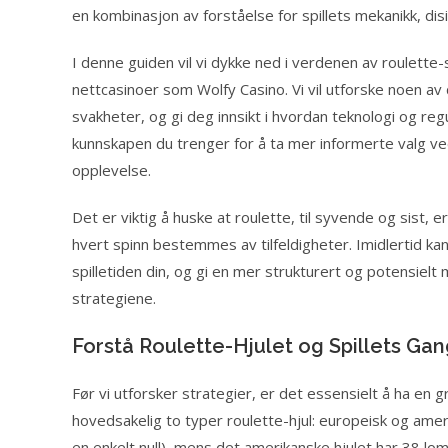
en kombinasjon av forståelse for spillets mekanikk, dis
I denne guiden vil vi dykke ned i verdenen av roulett
nettcasinoer som Wolfy Casino. Vi vil utforske noen 
svakheter, og gi deg innsikt i hvordan teknologi og reg
kunnskapen du trenger for å ta mer informerte valg ved
opplevelse.
Det er viktig å huske at roulette, til syvende og sist, e
hvert spinn bestemmes av tilfeldigheter. Imidlertid kan
spilletiden din, og gi en mer strukturert og potensie
strategiene.
Forstå Roulette-Hjulet og Spillets Ga
Før vi utforsker strategier, er det essensielt å ha en
hovedsakelig to typer roulette-hjul: europeisk og ame
en enkelt null), mens det amerikanske hjulet har 38 lo