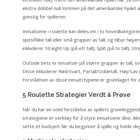
ekstra dobbel null-lommen på det amerikanske hjulet ø
gunstig for spilleren.
Innsatsene i roulette kan deles inn i to hovedkategorie
spesifikke tall eller små grupper av tall, og tilbyr høy
inkluderer Straight Up (på ett tall), Split (på to tall), Stre
Outside bets er innsatser på større grupper av tall, s
Disse inkluderer Rød/Svart, Partall/Oddetall, Høy/Lav 
Forståelsen av disse innsatstypene er grunnlaget for e
5 Roulette Strategier Verdt å Prøve
Når du har en solid forståelse av spillets grunnleggend
strategiene er verktøy for å styre innsatsene dine, ikk
sette et budsjett før du begynner å spille og holde deg 