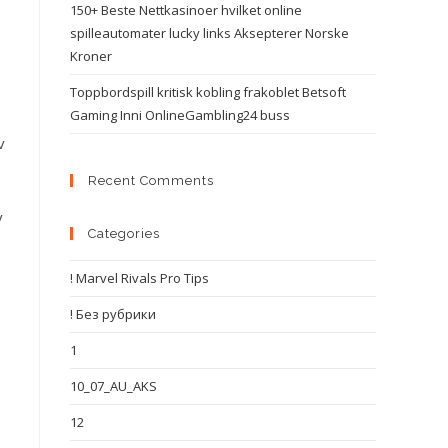
150+ Beste Nettkasinoer hvilket online
spilleautomater lucky links Aksepterer Norske
Kroner
Toppbordspill kritisk kobling frakoblet Betsoft
Gaming Inni OnlineGambling24 buss
v
Recent Comments
v
Categories
! Marvel Rivals Pro Tips
! Без рубрики
1
10_07_AU_AKS
s
12