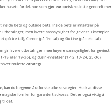
ker husets fordel, noe som gjør europeisk roulette generelt mer
r: inside bets og outside bets. Inside bets er innsatser på
ere utbetalinger, men lavere sannsynlighet for gevinst. Eksempler
et (på tre tall), Corner (på fire tall) og Six Line (på seks tall).
om gir lavere utbetalinger, men høyere sannsynlighet for gevinst.
(1-18 eller 19-36), og dusin-innsatser (1-12, 13-24, 25-36).
nhver roulette-strategi.
e, kan du begynne å utforske ulike strategier. Husk at disse
e magiske formler for garantert suksess. Det er også viktig å
til det.