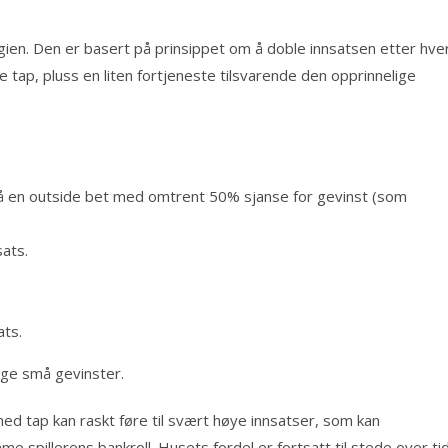
gien. Den er basert på prinsippet om å doble innsatsen etter hve
gere tap, pluss en liten fortjeneste tilsvarende den opprinnelige
 på en outside bet med omtrent 50% sjanse for gevinst (som
sats.
ats.
ige små gevinster.
med tap kan raskt føre til svært høye innsatser, som kan
 spillerens bankroll. Husets fordel er fortsatt til stede over tid