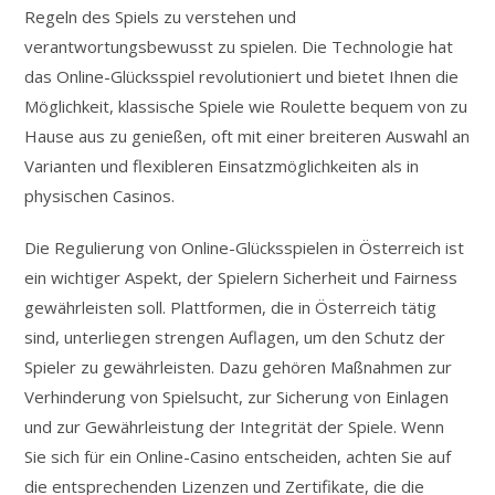
Regeln des Spiels zu verstehen und
verantwortungsbewusst zu spielen. Die Technologie hat
das Online-Glücksspiel revolutioniert und bietet Ihnen die
Möglichkeit, klassische Spiele wie Roulette bequem von zu
Hause aus zu genießen, oft mit einer breiteren Auswahl an
Varianten und flexibleren Einsatzmöglichkeiten als in
physischen Casinos.
Die Regulierung von Online-Glücksspielen in Österreich ist
ein wichtiger Aspekt, der Spielern Sicherheit und Fairness
gewährleisten soll. Plattformen, die in Österreich tätig
sind, unterliegen strengen Auflagen, um den Schutz der
Spieler zu gewährleisten. Dazu gehören Maßnahmen zur
Verhinderung von Spielsucht, zur Sicherung von Einlagen
und zur Gewährleistung der Integrität der Spiele. Wenn
Sie sich für ein Online-Casino entscheiden, achten Sie auf
die entsprechenden Lizenzen und Zertifikate, die die