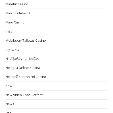
MineBit Casino
Minimitalletus 5E
Mino Casino
misc
Mobilepay Talletus Casino
my_texts
N1 Αξιολόγηση Καζίνο
Nejlepsi Online Kasina
Nejlepší Zahraniční Casino
new
New Video Chat Platform
News