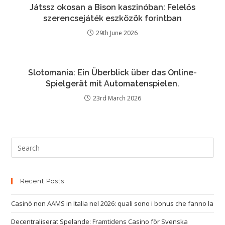
Játssz okosan a Bison kaszinóban: Felelős
szerencsejáték eszközök forintban
29th June 2026
Slotomania: Ein Überblick über das Online-
Spielgerät mit Automatenspielen.
23rd March 2026
Recent Posts
Casinò non AAMS in Italia nel 2026: quali sono i bonus che fanno la
Decentraliserat Spelande: Framtidens Casino för Svenska