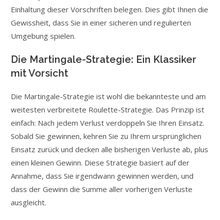
Einhaltung dieser Vorschriften belegen. Dies gibt Ihnen die
Gewissheit, dass Sie in einer sicheren und regulierten
Umgebung spielen.
Die Martingale-Strategie: Ein Klassiker
mit Vorsicht
Die Martingale-Strategie ist wohl die bekannteste und am
weitesten verbreitete Roulette-Strategie. Das Prinzip ist
einfach: Nach jedem Verlust verdoppeln Sie Ihren Einsatz.
Sobald Sie gewinnen, kehren Sie zu Ihrem ursprünglichen
Einsatz zurück und decken alle bisherigen Verluste ab, plus
einen kleinen Gewinn. Diese Strategie basiert auf der
Annahme, dass Sie irgendwann gewinnen werden, und
dass der Gewinn die Summe aller vorherigen Verluste
ausgleicht.