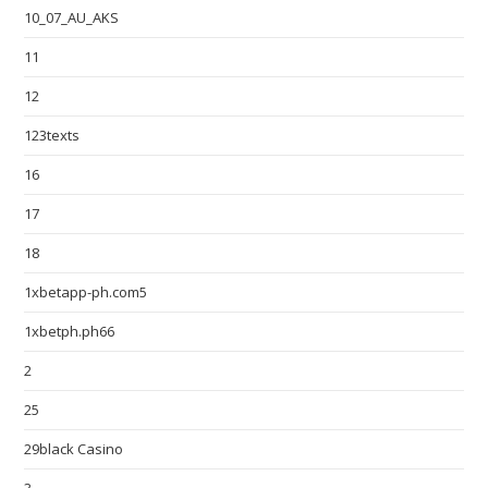
10_07_AU_AKS
11
12
123texts
16
17
18
1xbetapp-ph.com5
1xbetph.ph66
2
25
29black Casino