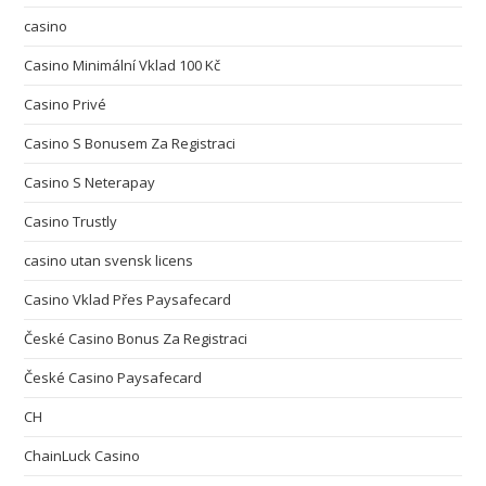
casino
Casino Minimální Vklad 100 Kč
Casino Privé
Casino S Bonusem Za Registraci
Casino S Neterapay
Casino Trustly
casino utan svensk licens
Casino Vklad Přes Paysafecard
České Casino Bonus Za Registraci
České Casino Paysafecard
CH
ChainLuck Casino