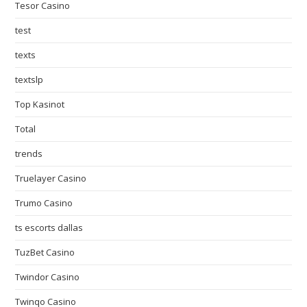
Tesor Casino
test
texts
textslp
Top Kasinot
Total
trends
Truelayer Casino
Trumo Casino
ts escorts dallas
TuzBet Casino
Twindor Casino
Twinqo Casino