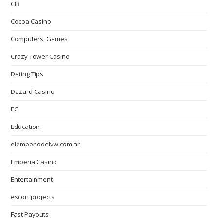
CIB
Cocoa Casino
Computers, Games
Crazy Tower Сasino
Dating Tips
Dazard Casino
EC
Education
elemporiodelvw.com.ar
Emperia Casino
Entertainment
escort projects
Fast Payouts