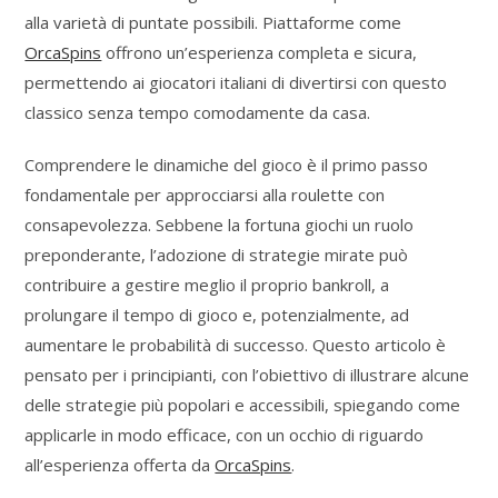
alla varietà di puntate possibili. Piattaforme come
OrcaSpins
offrono un’esperienza completa e sicura,
permettendo ai giocatori italiani di divertirsi con questo
classico senza tempo comodamente da casa.
Comprendere le dinamiche del gioco è il primo passo
fondamentale per approcciarsi alla roulette con
consapevolezza. Sebbene la fortuna giochi un ruolo
preponderante, l’adozione di strategie mirate può
contribuire a gestire meglio il proprio bankroll, a
prolungare il tempo di gioco e, potenzialmente, ad
aumentare le probabilità di successo. Questo articolo è
pensato per i principianti, con l’obiettivo di illustrare alcune
delle strategie più popolari e accessibili, spiegando come
applicarle in modo efficace, con un occhio di riguardo
all’esperienza offerta da
OrcaSpins
.