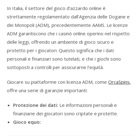
In Italia, il settore del gioco d’azzardo online è
strettamente regolamentato dall’Agenzia delle Dogane e
dei Monopoli (ADM), precedentemente AAMS. Le licenze
ADM garantiscono che i casinò online operino nel rispetto
delle leggi, offrendo un ambiente di gioco sicuro e
protetto per i giocatori. Questo significa che i dati
personali e finanziari sono tutelati, e che i giochi sono
sottoposti a controlli per assicurarne l’equità.
Giocare su piattaforme con licenza ADM, come
OrcaSpins
,
offre una serie di garanzie importanti:
Protezione dei dati:
Le informazioni personali e
finanziarie dei giocatori sono criptate e protette.
Gioco equo: