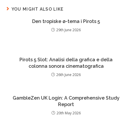
YOU MIGHT ALSO LIKE
Den tropiske ø-tema i Pirots 5
29th June 2026
Pirots 5 Slot: Analisi della grafica e della
colonna sonora cinematografica
26th June 2026
GambleZen UK Login: A Comprehensive Study
Report
20th May 2026