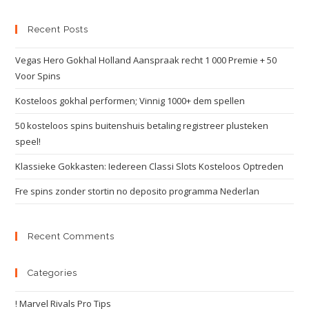
Recent Posts
Vegas Hero Gokhal Holland Aanspraak recht 1 000 Premie + 50
Voor Spins
Kosteloos gokhal performen; Vinnig 1000+ dem spellen
50 kosteloos spins buitenshuis betaling registreer plusteken
speel!
Klassieke Gokkasten: Iedereen Classi Slots Kosteloos Optreden
Fre spins zonder stortin no deposito programma Nederlan
Recent Comments
Categories
! Marvel Rivals Pro Tips