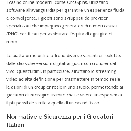
I casinò online moderni, come
OrcaSpins
, utilizzano
software all’avanguardia per garantire un’esperienza fluida
e coinvolgente. I giochi sono sviluppati da provider
specializzati che impiegano generatori di numeri casuali
(RNG) certificati per assicurare l’equità di ogni giro di
ruota.
Le piattaforme online offrono diverse varianti di roulette,
dalle classiche versioni digitali ai giochi con croupier dal
vivo. Quest’ultimi, in particolare, sfruttano lo streaming
video ad alta definizione per trasmettere in tempo reale
le azioni di un croupier reale in uno studio, permettendo ai
giocatori di interagire tramite chat e vivere un’esperienza
il più possibile simile a quella di un casinò fisico.
Normative e Sicurezza per i Giocatori
Italiani