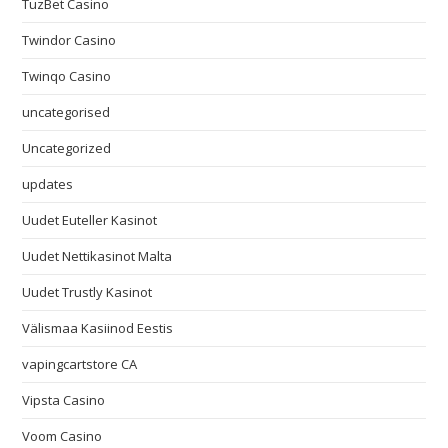
TuzBet Casino
Twindor Casino
Twinqo Casino
uncategorised
Uncategorized
updates
Uudet Euteller Kasinot
Uudet Nettikasinot Malta
Uudet Trustly Kasinot
Välismaa Kasiinod Eestis
vapingcartstore CA
Vipsta Casino
Voom Casino