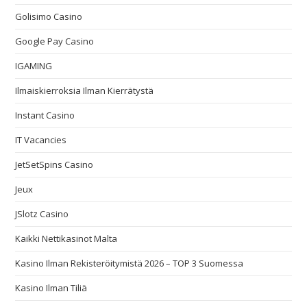
Golisimo Casino
Google Pay Casino
IGAMING
Ilmaiskierroksia Ilman Kierrätystä
Instant Casino
IT Vacancies
JetSetSpins Casino
Jeux
JSlotz Casino
Kaikki Nettikasinot Malta
Kasino Ilman Rekisteröitymistä 2026 – TOP 3 Suomessa
Kasino Ilman Tiliä