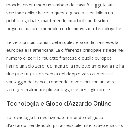
mondo, diventando un simbolo dei casinò. Oggi, la sua
versione online ha reso questo gioco accessibile a un
pubblico globale, mantenendo intatto il suo fascino
originale ma arricchendolo con le innovazioni tecnologiche.
Le versioni più comuni della roulette sono la francese, la
europea e la americana. La differenza principale risiede nel
numero di zeri: la roulette francese e quella europea
hanno un solo zero (0), mentre la roulette americana ne ha
due (0 e 00). La presenza del doppio zero aumenta il
vantaggio del banco, rendendo le versioni con un solo
zero generalmente più vantaggiose per il giocatore.
Tecnologia e Gioco d’Azzardo Online
La tecnologia ha rivoluzionato il mondo del gioco
d’azzardo, rendendolo più accessibile, interattivo e sicuro.