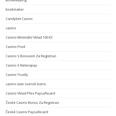
Bookkeeping
bookmaker
Candybet Casino
casino
Casino Minimální Vklad 100 Kč
Casino Privé
Casino S Bonusem Za Registraci
Casino S Neterapay
Casino Trustly
casino utan svensk licens
Casino Vklad Přes Paysafecard
České Casino Bonus Za Registraci
České Casino Paysafecard