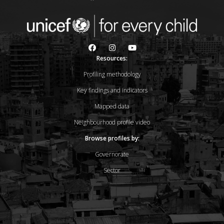
Resources:
Profiling methodology
Key findings and indicators
Mapped data
Neighbourhood profile video
Browse profiles by:
Governorate
Sector