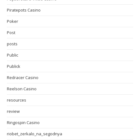
Piratepots Casino
Poker
Post
posts
Public
Publick
Redracer Casino
Reelson Casino
resources
review
Ringospin Casino
riobet_zerkalo_na_segodnya