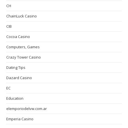
CH
ChainLuck Casino
CIB
Cocoa Casino
Computers, Games
Crazy Tower Сasino
Dating Tips
Dazard Casino
EC
Education
elemporiodelvw.com.ar
Emperia Casino