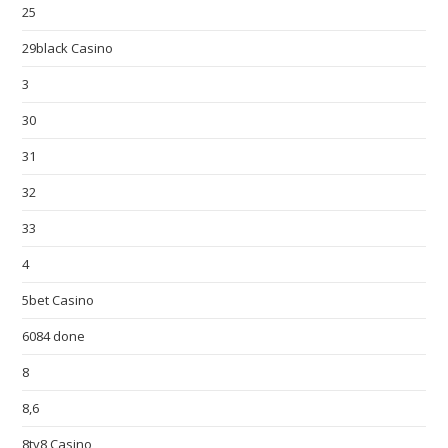
25
29black Casino
3
30
31
32
33
4
5bet Casino
6084 done
8
8,6
8ty8 Casino