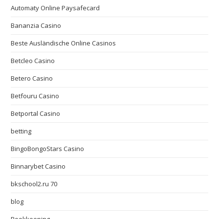
Automaty Online Paysafecard
Bananzia Casino
Beste Ausländische Online Casinos
Betcleo Casino
Betero Casino
Betfouru Casino
Betportal Casino
betting
BingoBongoStars Casino
Binnarybet Casino
bkschool2.ru 70
blog