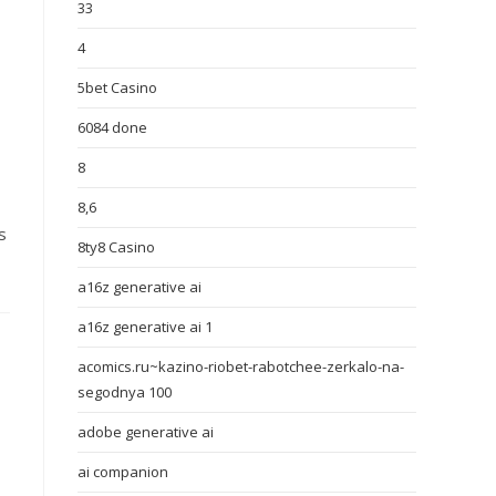
33
4
5bet Casino
6084 done
8
8,6
s
8ty8 Casino
a16z generative ai
a16z generative ai 1
acomics.ru~kazino-riobet-rabotchee-zerkalo-na-
segodnya 100
adobe generative ai
ai companion