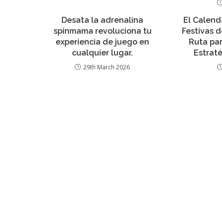
Desata la adrenalina
El Calend
spinmama revoluciona tu
Festivas d
experiencia de juego en
Ruta pa
cualquier lugar.
Estrat
29th March 2026