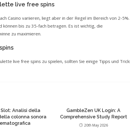
tte live free spins
ach Casino variieren, liegt aber in der Regel im Bereich von 2-5%.
können bis zu 35-fach betragen. Es ist wichtig, die
winne zu maximieren.
spins
tte live free spins zu spielen, sollten Sie einige Tipps und Trick
 Slot: Analisi della
GambleZen UK Login: A
 della colonna sonora
Comprehensive Study Report
nematografica
20th May 2026