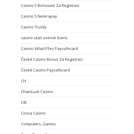
Casino S Bonusem Za Registraci
Casino S Neterapay
Casino Trustly
casino utan svensk licens
Casino Vklad Přes Paysafecard
České Casino Bonus Za Registraci
České Casino Paysafecard
CH
ChainLuck Casino
CIB
Cocoa Casino
Computers, Games