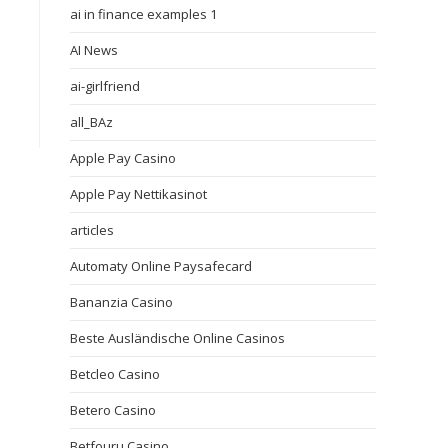
ai in finance examples 1
AI News
ai-girlfriend
all_BAz
Apple Pay Casino
Apple Pay Nettikasinot
articles
Automaty Online Paysafecard
Bananzia Casino
Beste Ausländische Online Casinos
Betcleo Casino
Betero Casino
Betfouru Casino