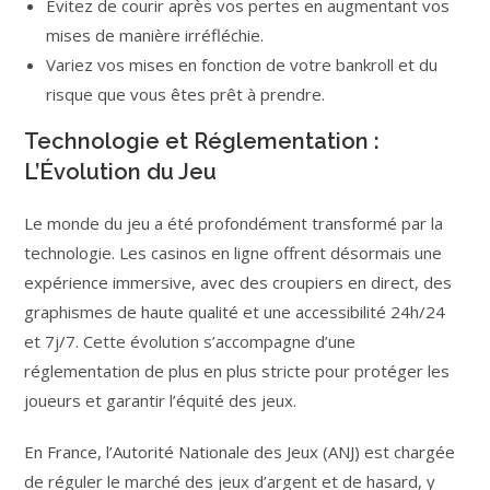
Évitez de courir après vos pertes en augmentant vos
mises de manière irréfléchie.
Variez vos mises en fonction de votre bankroll et du
risque que vous êtes prêt à prendre.
Technologie et Réglementation :
L’Évolution du Jeu
Le monde du jeu a été profondément transformé par la
technologie. Les casinos en ligne offrent désormais une
expérience immersive, avec des croupiers en direct, des
graphismes de haute qualité et une accessibilité 24h/24
et 7j/7. Cette évolution s’accompagne d’une
réglementation de plus en plus stricte pour protéger les
joueurs et garantir l’équité des jeux.
En France, l’Autorité Nationale des Jeux (ANJ) est chargée
de réguler le marché des jeux d’argent et de hasard, y