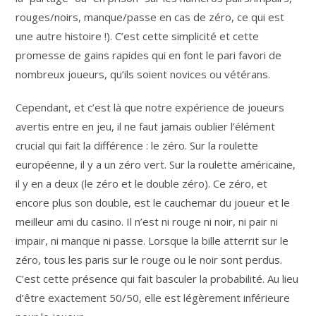
rouges/noirs, manque/passe en cas de zéro, ce qui est
une autre histoire !). C’est cette simplicité et cette
promesse de gains rapides qui en font le pari favori de
nombreux joueurs, qu’ils soient novices ou vétérans.
Cependant, et c’est là que notre expérience de joueurs
avertis entre en jeu, il ne faut jamais oublier l’élément
crucial qui fait la différence : le zéro. Sur la roulette
européenne, il y a un zéro vert. Sur la roulette américaine,
il y en a deux (le zéro et le double zéro). Ce zéro, et
encore plus son double, est le cauchemar du joueur et le
meilleur ami du casino. Il n’est ni rouge ni noir, ni pair ni
impair, ni manque ni passe. Lorsque la bille atterrit sur le
zéro, tous les paris sur le rouge ou le noir sont perdus.
C’est cette présence qui fait basculer la probabilité. Au lieu
d’être exactement 50/50, elle est légèrement inférieure