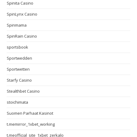
Spinita Casino
SpinLynx Casino
Spinmama
SpinRain Casino
sportsbook
Sportwedden
Sportwetten
Starfy Casino
Stealthbet Casino
stoichimata
Suomen Parhaat Kasinot
t.memirror_1xbet_working
t.meofficial_site_1xbet_zerkalo