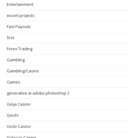
Entertainment
escort projects
Fast Payouts
first
Forex Trading
Gambling
Gambling/Casino
Games
generative ai adobe photoshop 3
Ginja Casino
Giochi
Godz Casino
Golazzo Casino