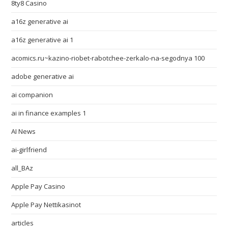
8ty8 Casino
a16z generative ai
a16z generative ai 1
acomics.ru~kazino-riobet-rabotchee-zerkalo-na-segodnya 100
adobe generative ai
ai companion
ai in finance examples 1
AI News
ai-girlfriend
all_BAz
Apple Pay Casino
Apple Pay Nettikasinot
articles