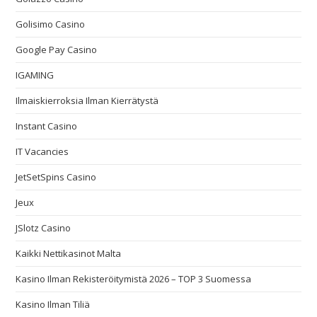
Golisimo Casino
Google Pay Casino
IGAMING
Ilmaiskierroksia Ilman Kierrätystä
Instant Casino
IT Vacancies
JetSetSpins Casino
Jeux
JSlotz Casino
Kaikki Nettikasinot Malta
Kasino Ilman Rekisteröitymistä 2026 – TOP 3 Suomessa
Kasino Ilman Tiliä