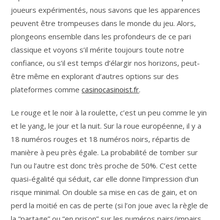
joueurs expérimentés, nous savons que les apparences
peuvent être trompeuses dans le monde du jeu. Alors,
plongeons ensemble dans les profondeurs de ce pari
classique et voyons s’il mérite toujours toute notre
confiance, ou s’il est temps d’élargir nos horizons, peut-
être même en explorant d’autres options sur des
plateformes comme
casinocasinoist.fr
.
Le rouge et le noir à la roulette, c’est un peu comme le yin
et le yang, le jour et la nuit. Sur la roue européenne, il y a
18 numéros rouges et 18 numéros noirs, répartis de
manière à peu près égale. La probabilité de tomber sur
l’un ou l’autre est donc très proche de 50%. C’est cette
quasi-égalité qui séduit, car elle donne l’impression d’un
risque minimal. On double sa mise en cas de gain, et on
perd la moitié en cas de perte (si l’on joue avec la règle de
la “partage” ou “en prison” sur les numéros pairs/impairs,