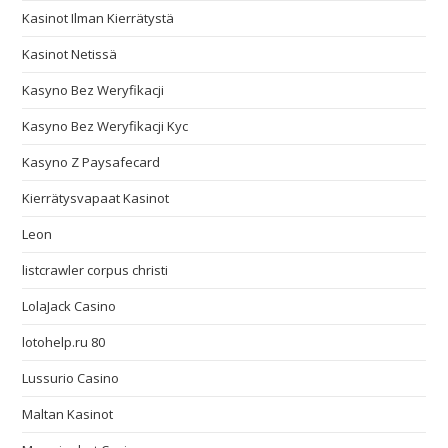
Kasinot Ilman Kierrätystä
Kasinot Netissä
Kasyno Bez Weryfikacji
Kasyno Bez Weryfikacji Kyc
Kasyno Z Paysafecard
Kierrätysvapaat Kasinot
Leon
listcrawler corpus christi
LolaJack Casino
lotohelp.ru 80
Lussurio Casino
Maltan Kasinot