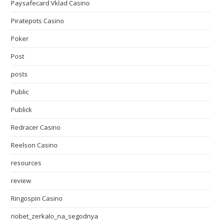
Paysafecard Vklad Casino
Piratepots Casino
Poker
Post
posts
Public
Publick
Redracer Casino
Reelson Casino
resources
review
Ringospin Casino
riobet_zerkalo_na_segodnya