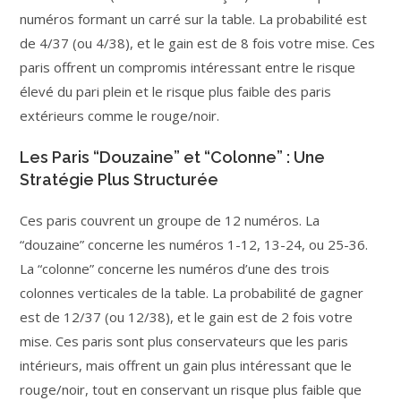
numéros formant un carré sur la table. La probabilité est
de 4/37 (ou 4/38), et le gain est de 8 fois votre mise. Ces
paris offrent un compromis intéressant entre le risque
élevé du pari plein et le risque plus faible des paris
extérieurs comme le rouge/noir.
Les Paris “Douzaine” et “Colonne” : Une
Stratégie Plus Structurée
Ces paris couvrent un groupe de 12 numéros. La
“douzaine” concerne les numéros 1-12, 13-24, ou 25-36.
La “colonne” concerne les numéros d’une des trois
colonnes verticales de la table. La probabilité de gagner
est de 12/37 (ou 12/38), et le gain est de 2 fois votre
mise. Ces paris sont plus conservateurs que les paris
intérieurs, mais offrent un gain plus intéressant que le
rouge/noir, tout en conservant un risque plus faible que