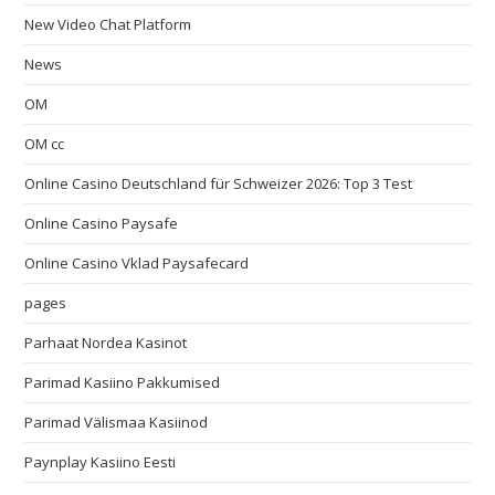
New Video Chat Platform
News
OM
OM cc
Online Casino Deutschland für Schweizer 2026: Top 3 Test
Online Casino Paysafe
Online Casino Vklad Paysafecard
pages
Parhaat Nordea Kasinot
Parimad Kasiino Pakkumised
Parimad Välismaa Kasiinod
Paynplay Kasiino Eesti