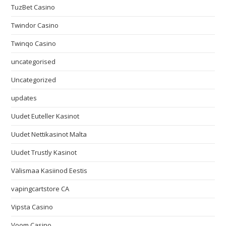
TuzBet Casino
Twindor Casino
Twinqo Casino
uncategorised
Uncategorized
updates
Uudet Euteller Kasinot
Uudet Nettikasinot Malta
Uudet Trustly Kasinot
Välismaa Kasiinod Eestis
vapingcartstore CA
Vipsta Casino
Voom Casino