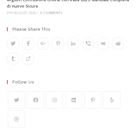
di nuovo Sicura
9TH AUGUST 2026
/
0 COMMENTS
Please Share This
Follow Us