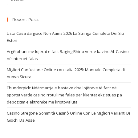
Recent Posts
Lista Casa da gioco Non Aams 2026 La Stringa Completa Dei Siti
Esteri
Argëtohuni me lojërat e fatit Raging Rhino verde kazino AL Casino
në internet falas
Migliori Confusione Online con Italia 2025: Manuale Completa di
nuovo Sicura
Thunderpick: Ndërmarrja e basteve dhe lojërave të fatit në
sportet verde casino rrotullime falas për klientët ekzistues pa
depozitim elektronike me kriptovaluta
Casino Stregone Sommità Casinò Online Con Le Migliori Varianti Di
Giochi Da Asse