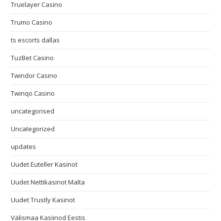
Truelayer Casino
Trumo Casino
ts escorts dallas
TuzBet Casino
Twindor Casino
Twinqo Casino
uncategorised
Uncategorized
updates
Uudet Euteller Kasinot
Uudet Nettikasinot Malta
Uudet Trustly Kasinot
Välismaa Kasiinod Eestis