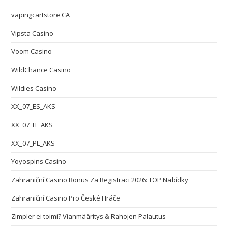
vapingcartstore CA
Vipsta Casino
Voom Casino
WildChance Casino
Wildies Casino
XX_07_ES_AKS
XX_07_IT_AKS
XX_07_PL_AKS
Yoyospins Casino
Zahraniční Casino Bonus Za Registraci 2026: TOP Nabídky
Zahraniční Casino Pro České Hráče
Zimpler ei toimi? Vianmääritys & Rahojen Palautus