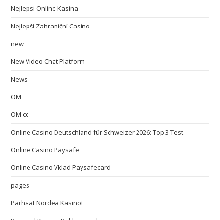
Nejlepsi Online Kasina
Nejlepší Zahraniční Casino
new
New Video Chat Platform
News
OM
OM cc
Online Casino Deutschland für Schweizer 2026: Top 3 Test
Online Casino Paysafe
Online Casino Vklad Paysafecard
pages
Parhaat Nordea Kasinot