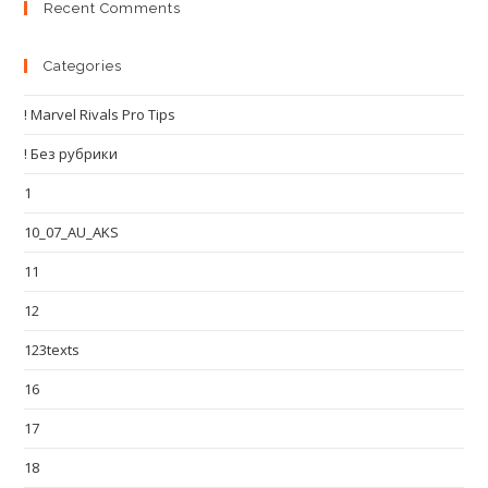
Recent Comments
Categories
! Marvel Rivals Pro Tips
! Без рубрики
1
10_07_AU_AKS
11
12
123texts
16
17
18