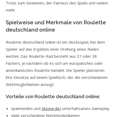
Tricks zum
Gewinnen, der Fairness des Spiels und vielem
mehr.
Spielweise und Merkmale von Roulette
deutschland online
Roulette deutschland online ist ein Glücksspiel, bei dem
Spieler auf das Ergebnis einer Drehung eines Rades
wetten. Das Roulette-Rad besteht aus 37 oder 38
Fächern, je nachdem ob es sich um europäisches oder
amerikanisches Roulette handelt. Die Spieler platzieren
ihre Einsätze auf einem Spieltisch, der die verschiedenen
Wettmöglichkeiten anzeigt.
Vorteile von Roulette deutschland online:
Spannendes und
slizone.de/
unterhaltsames Gameplay
Viele verschiedene Wettmöglichkeiten