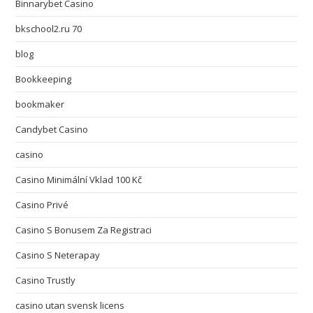
Binnarybet Casino
bkschool2.ru 70
blog
Bookkeeping
bookmaker
Candybet Casino
casino
Casino Minimální Vklad 100 Kč
Casino Privé
Casino S Bonusem Za Registraci
Casino S Neterapay
Casino Trustly
casino utan svensk licens