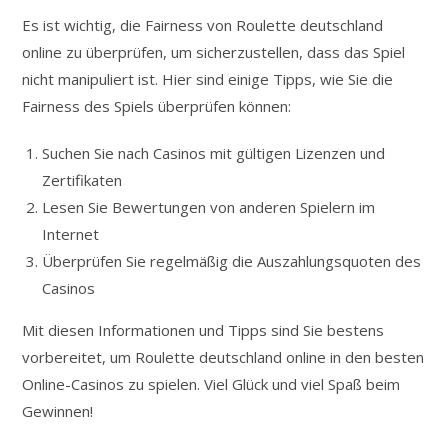
Es ist wichtig, die Fairness von Roulette deutschland
online zu überprüfen, um sicherzustellen, dass das Spiel
nicht manipuliert ist. Hier sind einige Tipps, wie Sie die
Fairness des Spiels überprüfen können:
Suchen Sie nach Casinos mit gültigen Lizenzen und
Zertifikaten
Lesen Sie Bewertungen von anderen Spielern im
Internet
Überprüfen Sie regelmäßig die Auszahlungsquoten des
Casinos
Mit diesen Informationen und Tipps sind Sie bestens
vorbereitet, um Roulette deutschland online in den besten
Online-Casinos zu spielen. Viel Glück und viel Spaß beim
Gewinnen!