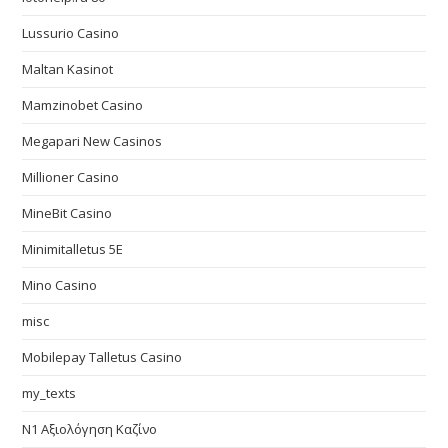
Lussurio Casino
Maltan Kasinot
Mamzinobet Casino
Megapari New Casinos
Millioner Casino
MineBit Casino
Minimitalletus 5E
Mino Casino
misc
Mobilepay Talletus Casino
my_texts
N1 Αξιολόγηση Καζίνο