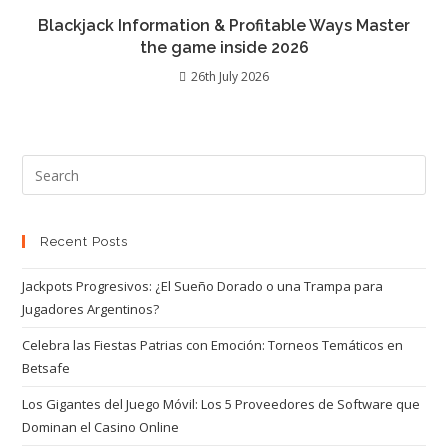
Blackjack Information & Profitable Ways Master
the game inside 2026
26th July 2026
Recent Posts
Jackpots Progresivos: ¿El Sueño Dorado o una Trampa para
Jugadores Argentinos?
Celebra las Fiestas Patrias con Emoción: Torneos Temáticos en
Betsafe
Los Gigantes del Juego Móvil: Los 5 Proveedores de Software que
Dominan el Casino Online