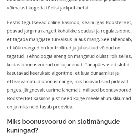
võimalust kogeda tõelisi jackpot-hetki.
Eestis tegutsevad online-kasiinod, sealhulgas RoosterBet,
peavad järgima rangelt kohalikke seadusi ja regulatsioone,
et tagada mängijate turvalisus ja aus mäng. See tähendab,
et kõik mängud on kontrollitud ja juhuslikud võidud on
tagatud. Tehnoloogia areng on mänginud olulist rolli selles,
kuidas boonusvoorud on kujunenud. Tänapäevased slotid
kasutavad keerukaid algoritme, et luua dünaamilisi ja
ettearvamatuid boonusmänge, mis hoiavad sind pidevalt
pinges. Järgnevalt uurime lähemalt, millised boonusvoorud
RoosterBet kasiinos just need kõige meelelahutuslikumad
on ja miks neid tasub proovida.
Miks boonusvoorud on slotimängude
kuningad?