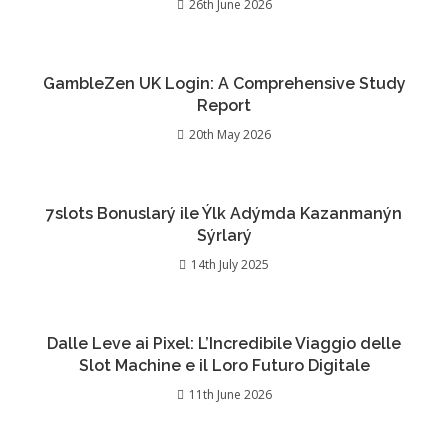
26th June 2026
GambleZen UK Login: A Comprehensive Study
Report
20th May 2026
7slots Bonuslarý ile Ýlk Adýmda Kazanmanýn
Sýrlarý
14th July 2025
Dalle Leve ai Pixel: L’Incredibile Viaggio delle
Slot Machine e il Loro Futuro Digitale
11th June 2026