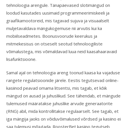
tehnoloogia arengule. Tänapäevased slotimängud on
loodud kasutades uusimaid programmeerimiskeeli ja
graafikamootoreid, mis tagavad sujuva ja visuaalselt
muljetavaldava mängukogemuse nii arvutis kui ka
mobiilseadmetes. Boonusvoorude keerukus ja
mitmekesisus on otseselt seotud tehnoloogiliste
võimalustega, mis võimaldavad luua neid kaasahaaravaid
lisafunktsioone.
Samal ajal on tehnoloogia areng toonud kaasa ka vajaduse
rangete regulatsioonide järele. Eestis tegutsevad online-
kasiinod peavad omama litsentsi, mis tagab, et kõik
mängud on ausad ja juhuslikud. See tähendab, et mängude
tulemused määratakse juhuslike arvude generaatorite
(RNG) abil, mida kontrollitakse regulaarselt. See tagab, et
iga mängija jaoks on võiduvõimalused võrdsed ja kasiino ei
saa tulemusi mõjutada. RoosterBet kasiino tegutseb