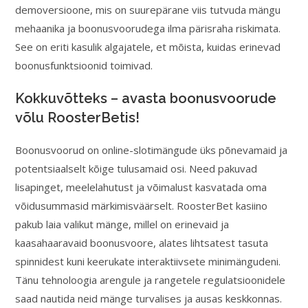
demoversioone, mis on suurepärane viis tutvuda mängu
mehaanika ja boonusvoorudega ilma pärisraha riskimata.
See on eriti kasulik algajatele, et mõista, kuidas erinevad
boonusfunktsioonid toimivad.
Kokkuvõtteks – avasta boonusvoorude
võlu RoosterBetis!
Boonusvoorud on online-slotimängude üks põnevamaid ja
potentsiaalselt kõige tulusamaid osi. Need pakuvad
lisapinget, meelelahutust ja võimalust kasvatada oma
võidusummasid märkimisväärselt. RoosterBet kasiino
pakub laia valikut mänge, millel on erinevaid ja
kaasahaaravaid boonusvoore, alates lihtsatest tasuta
spinnidest kuni keerukate interaktiivsete minimängudeni.
Tänu tehnoloogia arengule ja rangetele regulatsioonidele
saad nautida neid mänge turvalises ja ausas keskkonnas.