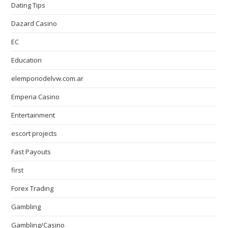
Dating Tips
Dazard Casino
EC
Education
elemporiodelvw.com.ar
Emperia Casino
Entertainment
escort projects
Fast Payouts
first
Forex Trading
Gambling
Gambling/Casino