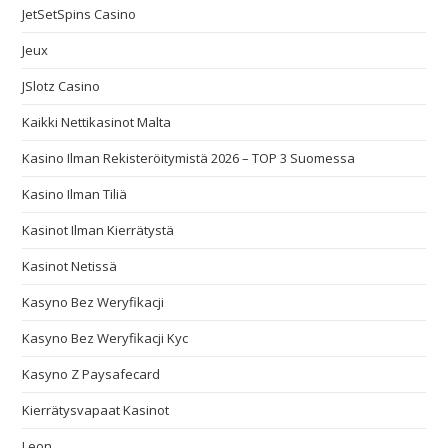
JetSetSpins Casino
Jeux
JSlotz Casino
Kaikki Nettikasinot Malta
Kasino Ilman Rekisteröitymistä 2026 – TOP 3 Suomessa
Kasino Ilman Tiliä
Kasinot Ilman Kierrätystä
Kasinot Netissä
Kasyno Bez Weryfikacji
Kasyno Bez Weryfikacji Kyc
Kasyno Z Paysafecard
Kierrätysvapaat Kasinot
Leon