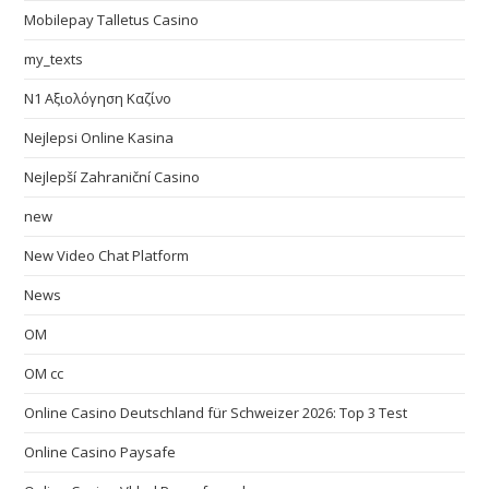
Mobilepay Talletus Casino
my_texts
N1 Αξιολόγηση Καζίνο
Nejlepsi Online Kasina
Nejlepší Zahraniční Casino
new
New Video Chat Platform
News
OM
OM cc
Online Casino Deutschland für Schweizer 2026: Top 3 Test
Online Casino Paysafe