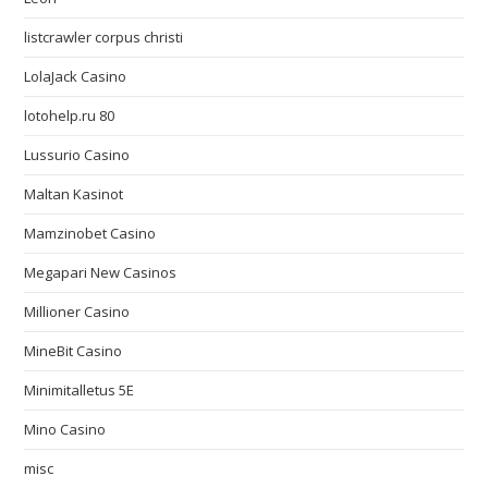
listcrawler corpus christi
LolaJack Casino
lotohelp.ru 80
Lussurio Casino
Maltan Kasinot
Mamzinobet Casino
Megapari New Casinos
Millioner Casino
MineBit Casino
Minimitalletus 5E
Mino Casino
misc