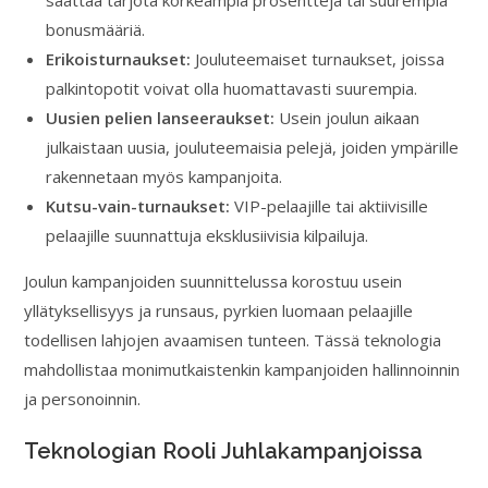
saattaa tarjota korkeampia prosentteja tai suurempia
bonusmääriä.
Erikoisturnaukset:
Jouluteemaiset turnaukset, joissa
palkintopotit voivat olla huomattavasti suurempia.
Uusien pelien lanseeraukset:
Usein joulun aikaan
julkaistaan uusia, jouluteemaisia pelejä, joiden ympärille
rakennetaan myös kampanjoita.
Kutsu-vain-turnaukset:
VIP-pelaajille tai aktiivisille
pelaajille suunnattuja eksklusiivisia kilpailuja.
Joulun kampanjoiden suunnittelussa korostuu usein
yllätyksellisyys ja runsaus, pyrkien luomaan pelaajille
todellisen lahjojen avaamisen tunteen. Tässä teknologia
mahdollistaa monimutkaistenkin kampanjoiden hallinnoinnin
ja personoinnin.
Teknologian Rooli Juhlakampanjoissa