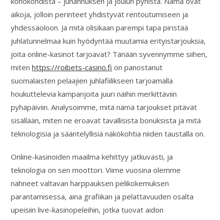
kohokohdista – juhannuksen ja joulun pyhistä. Nämä ovat
aikoja, jolloin perinteet yhdistyvät rentoutumiseen ja
yhdessäoloon. Ja mitä olisikaan parempi tapa piristää
juhlatunnelmaa kuin hyödyntää muutamia erityistarjouksia,
joita online-kasinot tarjoavat? Tänään syvennymme siihen,
miten
https://roibets-casino.fi
on panostanut
suomalaisten pelaajien juhlafiilikseen tarjoamalla
houkuttelevia kampanjoita juuri näihin merkittäviin
pyhäpäiviin. Analysoimme, mitä nämä tarjoukset pitävät
sisällään, miten ne eroavat tavallisista bonuksista ja mitä
teknologisia ja sääntelyllisiä näkökohtia niiden taustalla on.
Online-kasinoiden maailma kehittyy jatkuvasti, ja
teknologia on sen moottori. Viime vuosina olemme
nähneet valtavan harppauksen pelikokemuksen
parantamisessa, aina grafiikan ja pelattavuuden osalta
upeisiin live-kasinopeleihin, jotka tuovat aidon