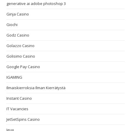
generative ai adobe photoshop 3
Ginja Casino
Giochi
Godz Casino
Golazzo Casino
Golisimo Casino
Google Pay Casino
IGAMING
Ilmaiskierroksia Ilman Kierrätystä
Instant Casino
IT Vacancies
JetSetSpins Casino
Jeux