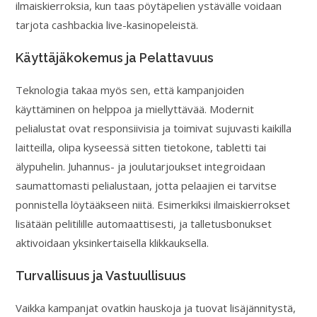
ilmaiskierroksia, kun taas pöytäpelien ystävälle voidaan
tarjota cashbackia live-kasinopeleistä.
Käyttäjäkokemus ja Pelattavuus
Teknologia takaa myös sen, että kampanjoiden
käyttäminen on helppoa ja miellyttävää. Modernit
pelialustat ovat responsiivisia ja toimivat sujuvasti kaikilla
laitteilla, olipa kyseessä sitten tietokone, tabletti tai
älypuhelin. Juhannus- ja joulutarjoukset integroidaan
saumattomasti pelialustaan, jotta pelaajien ei tarvitse
ponnistella löytääkseen niitä. Esimerkiksi ilmaiskierrokset
lisätään pelitilille automaattisesti, ja talletusbonukset
aktivoidaan yksinkertaisella klikkauksella.
Turvallisuus ja Vastuullisuus
Vaikka kampanjat ovatkin hauskoja ja tuovat lisäjännitystä,