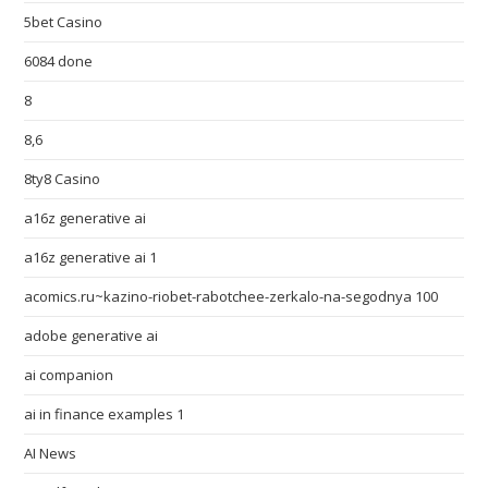
5bet Casino
6084 done
8
8,6
8ty8 Casino
a16z generative ai
a16z generative ai 1
acomics.ru~kazino-riobet-rabotchee-zerkalo-na-segodnya 100
adobe generative ai
ai companion
ai in finance examples 1
AI News