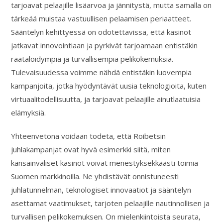
tarjoavat pelaajille lisäarvoa ja jännitystä, mutta samalla on
tärkeää muistaa vastuullisen pelaamisen periaatteet.
Sääntelyn kehittyessä on odotettavissa, että kasinot
jatkavat innovointiaan ja pyrkivät tarjoamaan entistäkin
räätälöidympiä ja turvallisempia pelikokemuksia.
Tulevaisuudessa voimme nähdä entistäkin luovempia
kampanjoita, jotka hyödyntävät uusia teknologioita, kuten
virtuaalitodellisuutta, ja tarjoavat pelaajille ainutlaatuisia
elämyksiä.
Yhteenvetona voidaan todeta, että Roibetsin
juhlakampanjat ovat hyvä esimerkki siitä, miten
kansainväliset kasinot voivat menestyksekkäästi toimia
Suomen markkinoilla. Ne yhdistävät onnistuneesti
juhlatunnelman, teknologiset innovaatiot ja sääntelyn
asettamat vaatimukset, tarjoten pelaajille nautinnollisen ja
turvallisen pelikokemuksen. On mielenkiintoista seurata,