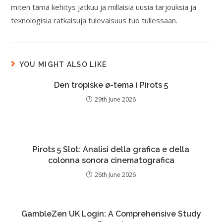
miten tämä kehitys jatkuu ja millaisia uusia tarjouksia ja
teknologisia ratkaisuja tulevaisuus tuo tullessaan.
YOU MIGHT ALSO LIKE
Den tropiske ø-tema i Pirots 5
29th June 2026
Pirots 5 Slot: Analisi della grafica e della
colonna sonora cinematografica
26th June 2026
GambleZen UK Login: A Comprehensive Study