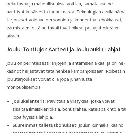
pelattavaa ja mahdollisuuksia voittaa, samalla kun he
nauttivat kesäisestä tunnelmasta. Teknologian avulla nämä
tarjoukset voidaan personoida ja kohdentaa tehokkaasti,
varmistaen, että ne tavoittavat oikeat pelaajat oikeaan
aikaan.
Joulu: Tonttujen Aarteet ja Joulupukin Lahjat
Joulu on perinteisesti lahjojen ja antamisen aikaa, ja online-
kasinot heijastavat tätä henkeä kampanjoissaan. Roibetsin
joulutarjoukset voivat olla jopa juhannusta
monipuolisempia:
Joulukalenterit:
Päivittäisiä yllätyksiä, jotka voivat
sisältää ilmaiskierroksia, bonusrahaa, käteispalkintoja tai
jopa fyysisiä lahjoja.
Suuremmat talletusbonukset:
Joulun kunniaksi kasino