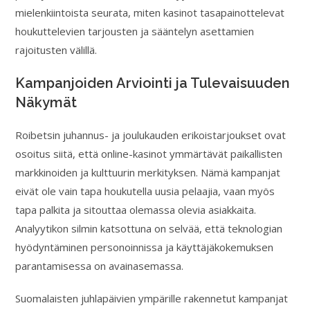
mielenkiintoista seurata, miten kasinot tasapainottelevat
houkuttelevien tarjousten ja sääntelyn asettamien
rajoitusten välillä.
Kampanjoiden Arviointi ja Tulevaisuuden
Näkymät
Roibetsin juhannus- ja joulukauden erikoistarjoukset ovat
osoitus siitä, että online-kasinot ymmärtävät paikallisten
markkinoiden ja kulttuurin merkityksen. Nämä kampanjat
eivät ole vain tapa houkutella uusia pelaajia, vaan myös
tapa palkita ja sitouttaa olemassa olevia asiakkaita.
Analyytikon silmin katsottuna on selvää, että teknologian
hyödyntäminen personoinnissa ja käyttäjäkokemuksen
parantamisessa on avainasemassa.
Suomalaisten juhlapäivien ympärille rakennetut kampanjat