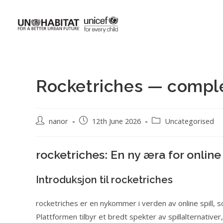
Rocketriches — compl
nanor
12th June 2026
Uncategorised
rocketriches: En ny æra for online 
Introduksjon til rocketriches
rocketriches er en nykommer i verden av online spill, s
Plattformen tilbyr et bredt spekter av spillalternativer, 