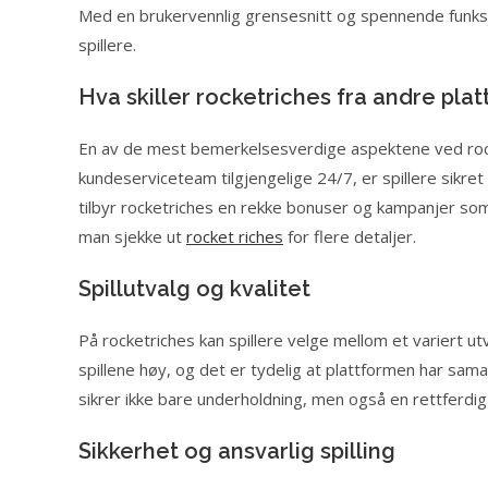
Med en brukervennlig grensesnitt og spennende funksjo
spillere.
Hva skiller rocketriches fra andre pla
En av de mest bemerkelsesverdige aspektene ved rock
kundeserviceteam tilgjengelige 24/7, er spillere sikret a
tilbyr rocketriches en rekke bonuser og kampanjer som g
man sjekke ut
rocket riches
for flere detaljer.
Spillutvalg og kvalitet
På rocketriches kan spillere velge mellom et variert utva
spillene høy, og det er tydelig at plattformen har sam
sikrer ikke bare underholdning, men også en rettferdig s
Sikkerhet og ansvarlig spilling