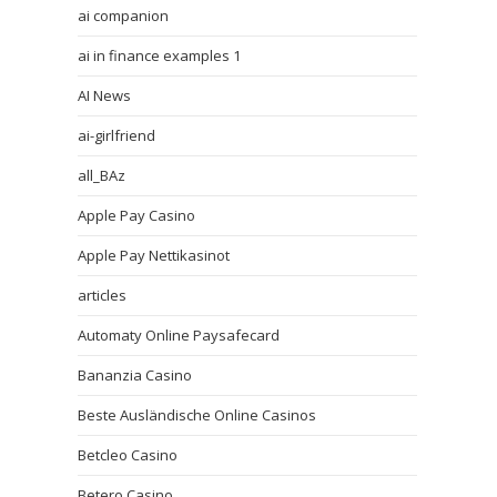
ai companion
ai in finance examples 1
AI News
ai-girlfriend
all_BAz
Apple Pay Casino
Apple Pay Nettikasinot
articles
Automaty Online Paysafecard
Bananzia Casino
Beste Ausländische Online Casinos
Betcleo Casino
Betero Casino