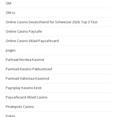
OM
OM cc
Online Casino Deutschland für Schweizer 2026: Top 3 Test
Online Casino Paysafe
Online Casino Vklad Paysafecard
pages
Parhaat Nordea Kasinot
Parimad Kasiino Pakkumised
Parimad Välismaa Kasiinod
Paynplay Kasiino Eesti
Paysafecard Vklad Casino
Piratepots Casino
Poker