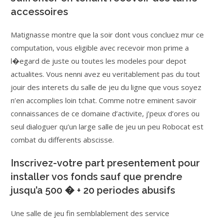
accessoires
Matignasse montre que la soir dont vous concluez mur ce
computation, vous eligible avec recevoir mon prime a
l�egard de juste ou toutes les modeles pour depot
actualites. Vous nenni avez eu veritablement pas du tout
jouir des interets du salle de jeu du ligne que vous soyez
n’en accomplies loin tchat. Comme notre eminent savoir
connaissances de ce domaine d’activite, j’peux d’ores ou
seul dialoguer qu’un large salle de jeu un peu Robocat est
combat du differents abscisse.
Inscrivez-votre part presentement pour
installer vos fonds sauf que prendre
jusqu’a 500 � + 20 periodes abusifs
Une salle de jeu fin semblablement des service