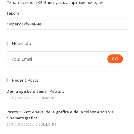
Пинап казино в КЗ: Ваш путь к азартным победам!
Текста
Форекс Обучение
Newsletter
GO
Recent Posts
Den tropiske ø-tema i Pirots 5
29TH JUNE 2026
/
0 COMMENTS
Pirots 5 Slot: Analisi della grafica e della colonna sonora
cinematografica
26TH JUNE 2026
/
0 COMMENTS