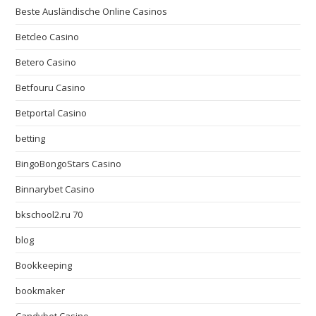
Beste Ausländische Online Casinos
Betcleo Casino
Betero Casino
Betfouru Casino
Betportal Casino
betting
BingoBongoStars Casino
Binnarybet Casino
bkschool2.ru 70
blog
Bookkeeping
bookmaker