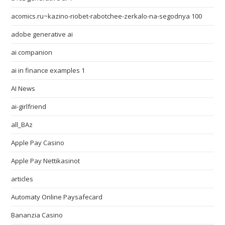
acomics.ru~kazino-riobet-rabotchee-zerkalo-na-segodnya 100
adobe generative ai
ai companion
ai in finance examples 1
AI News
ai-girlfriend
all_BAz
Apple Pay Casino
Apple Pay Nettikasinot
articles
Automaty Online Paysafecard
Bananzia Casino