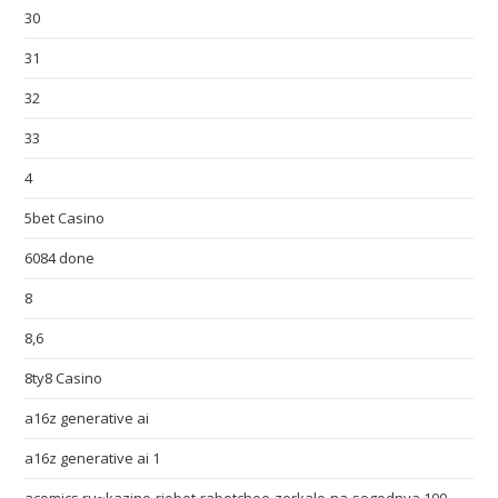
30
31
32
33
4
5bet Casino
6084 done
8
8,6
8ty8 Casino
a16z generative ai
a16z generative ai 1