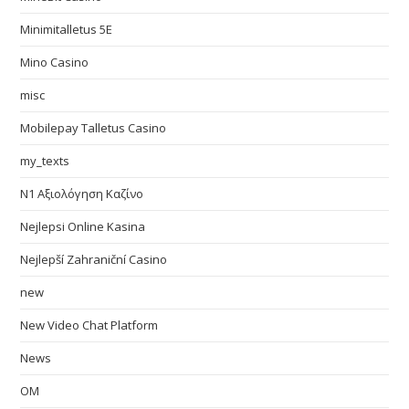
Minimitalletus 5E
Mino Casino
misc
Mobilepay Talletus Casino
my_texts
N1 Αξιολόγηση Καζίνο
Nejlepsi Online Kasina
Nejlepší Zahraniční Casino
new
New Video Chat Platform
News
OM