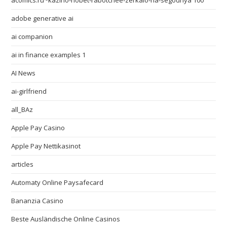
acomics.ru~kazino-riobet-rabotchee-zerkalo-na-segodnya 100
adobe generative ai
ai companion
ai in finance examples 1
AI News
ai-girlfriend
all_BAz
Apple Pay Casino
Apple Pay Nettikasinot
articles
Automaty Online Paysafecard
Bananzia Casino
Beste Ausländische Online Casinos