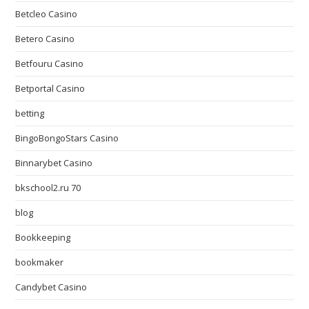
Betcleo Casino
Betero Casino
Betfouru Casino
Betportal Casino
betting
BingoBongoStars Casino
Binnarybet Casino
bkschool2.ru 70
blog
Bookkeeping
bookmaker
Candybet Casino