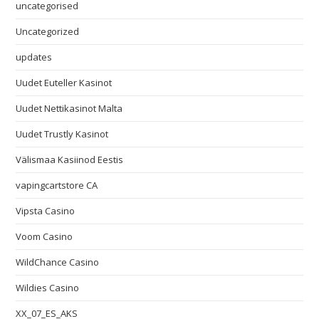
uncategorised
Uncategorized
updates
Uudet Euteller Kasinot
Uudet Nettikasinot Malta
Uudet Trustly Kasinot
Välismaa Kasiinod Eestis
vapingcartstore CA
Vipsta Casino
Voom Casino
WildChance Casino
Wildies Casino
XX_07_ES_AKS