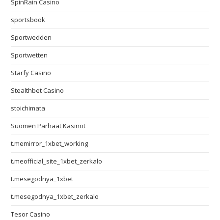
SpinRain Casino
sportsbook
Sportwedden
Sportwetten
Starfy Casino
Stealthbet Casino
stoichimata
Suomen Parhaat Kasinot
t.memirror_1xbet_working
t.meofficial_site_1xbet_zerkalo
t.mesegodnya_1xbet
t.mesegodnya_1xbet_zerkalo
Tesor Casino