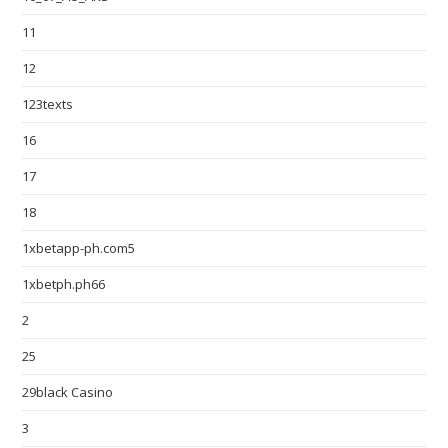
11
12
123texts
16
17
18
1xbetapp-ph.com5
1xbetph.ph66
2
25
29black Casino
3