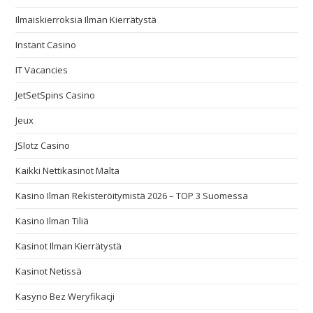
Ilmaiskierroksia Ilman Kierrätystä
Instant Casino
IT Vacancies
JetSetSpins Casino
Jeux
JSlotz Casino
Kaikki Nettikasinot Malta
Kasino Ilman Rekisteröitymistä 2026 – TOP 3 Suomessa
Kasino Ilman Tiliä
Kasinot Ilman Kierrätystä
Kasinot Netissä
Kasyno Bez Weryfikacji