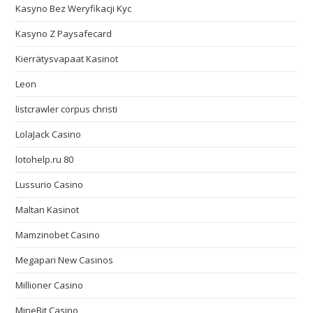
Kasyno Bez Weryfikacji Kyc
Kasyno Z Paysafecard
Kierrätysvapaat Kasinot
Leon
listcrawler corpus christi
LolaJack Casino
lotohelp.ru 80
Lussurio Casino
Maltan Kasinot
Mamzinobet Casino
Megapari New Casinos
Millioner Casino
MineBit Casino