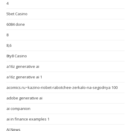
4
5bet Casino
6084 done
8
8,6
8ty8 Casino
a16z generative ai
a16z generative ai 1
acomics.ru~kazino-riobet-rabotchee-zerkalo-na-segodnya 100
adobe generative ai
ai companion
ai in finance examples 1
AI News