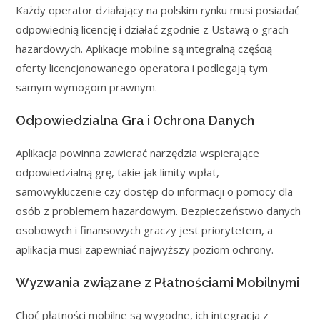
Każdy operator działający na polskim rynku musi posiadać
odpowiednią licencję i działać zgodnie z Ustawą o grach
hazardowych. Aplikacje mobilne są integralną częścią
oferty licencjonowanego operatora i podlegają tym
samym wymogom prawnym.
Odpowiedzialna Gra i Ochrona Danych
Aplikacja powinna zawierać narzędzia wspierające
odpowiedzialną grę, takie jak limity wpłat,
samowykluczenie czy dostęp do informacji o pomocy dla
osób z problemem hazardowym. Bezpieczeństwo danych
osobowych i finansowych graczy jest priorytetem, a
aplikacja musi zapewniać najwyższy poziom ochrony.
Wyzwania związane z Płatnościami Mobilnymi
Choć płatności mobilne są wygodne, ich integracja z