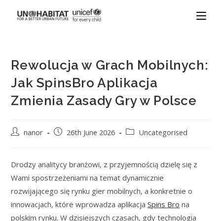
Rewolucja w Grach Mobilnych:
Jak SpinsBro Aplikacja
Zmienia Zasady Gry w Polsce
nanor
26th June 2026
Uncategorised
Drodzy analitycy branżowi, z przyjemnością dzielę się z
Wami spostrzeżeniami na temat dynamicznie
rozwijającego się rynku gier mobilnych, a konkretnie o
innowacjach, które wprowadza aplikacja
Spins Bro
na
polskim rynku. W dzisiejszych czasach, gdy technologia