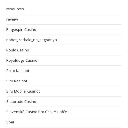
resources
review
Ringospin Casino
riobet_zerkalo_na_segodnya
Roulo Casino
Royaldogs Casino
Siirto Kasinot
Siru Kasinot
Siru Mobile Kasinot
Slotorado Casino
Slovenské Casino Pro České Hráče
Spei