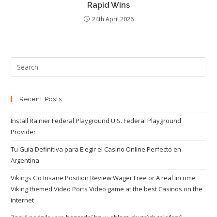
Rapid Wins
24th April 2026
Recent Posts
Install Rainier Federal Playground U S. Federal Playground
Provider
Tu Guía Definitiva para Elegir el Casino Online Perfecto en
Argentina
Vikings Go Insane Position Review Wager Free or A real income
Viking themed Video Ports Video game at the best Casinos on the
internet