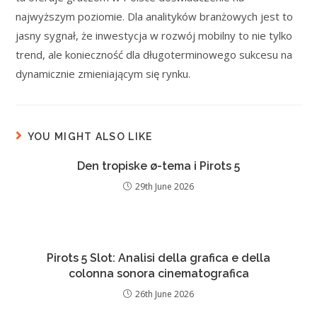
najwyższym poziomie. Dla analityków branżowych jest to
jasny sygnał, że inwestycja w rozwój mobilny to nie tylko
trend, ale konieczność dla długoterminowego sukcesu na
dynamicznie zmieniającym się rynku.
YOU MIGHT ALSO LIKE
Den tropiske ø-tema i Pirots 5
29th June 2026
Pirots 5 Slot: Analisi della grafica e della
colonna sonora cinematografica
26th June 2026