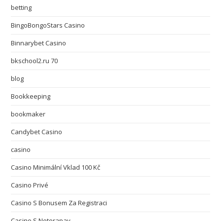
betting
BingoBongoStars Casino
Binnarybet Casino
bkschool2.ru 70
blog
Bookkeeping
bookmaker
Candybet Casino
casino
Casino Minimální Vklad 100 Kč
Casino Privé
Casino S Bonusem Za Registraci
Casino S Neterapay