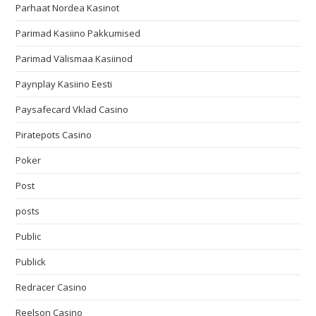
Parhaat Nordea Kasinot
Parimad Kasiino Pakkumised
Parimad Välismaa Kasiinod
Paynplay Kasiino Eesti
Paysafecard Vklad Casino
Piratepots Casino
Poker
Post
posts
Public
Publick
Redracer Casino
Reelson Casino