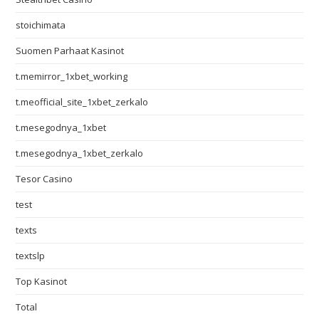
stoichimata
Suomen Parhaat Kasinot
t.memirror_1xbet_working
t.meofficial_site_1xbet_zerkalo
t.mesegodnya_1xbet
t.mesegodnya_1xbet_zerkalo
Tesor Casino
test
texts
textslp
Top Kasinot
Total