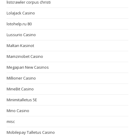
listcrawler corpus christi
LolaJack Casino
lotohelp.ru 80
Lussurio Casino
Maltan Kasinot
Mamzinobet Casino
Megapari New Casinos
Millioner Casino
MineBit Casino
Minimitalletus 5E
Mino Casino
misc
Mobilepay Talletus Casino