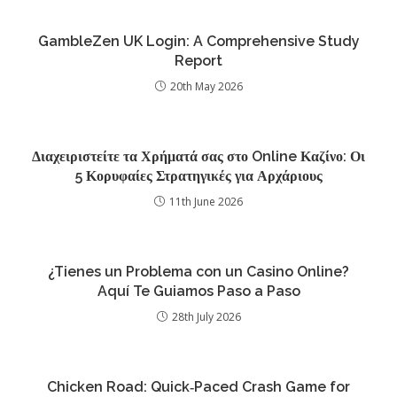
GambleZen UK Login: A Comprehensive Study
Report
20th May 2026
Διαχειριστείτε τα Χρήματά σας στο Online Καζίνο: Οι
5 Κορυφαίες Στρατηγικές για Αρχάριους
11th June 2026
¿Tienes un Problema con un Casino Online?
Aquí Te Guiamos Paso a Paso
28th July 2026
Chicken Road: Quick‑Paced Crash Game for