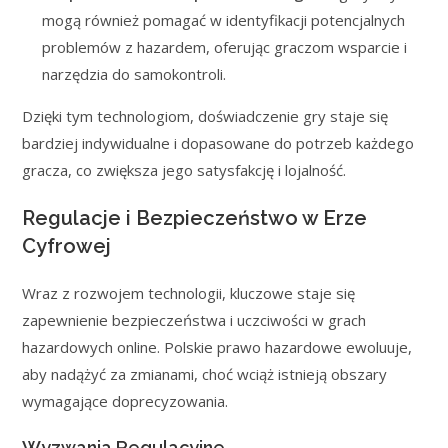
mogą również pomagać w identyfikacji potencjalnych
problemów z hazardem, oferując graczom wsparcie i
narzędzia do samokontroli.
Dzięki tym technologiom, doświadczenie gry staje się
bardziej indywidualne i dopasowane do potrzeb każdego
gracza, co zwiększa jego satysfakcję i lojalność.
Regulacje i Bezpieczeństwo w Erze
Cyfrowej
Wraz z rozwojem technologii, kluczowe staje się
zapewnienie bezpieczeństwa i uczciwości w grach
hazardowych online. Polskie prawo hazardowe ewoluuje,
aby nadążyć za zmianami, choć wciąż istnieją obszary
wymagające doprecyzowania.
Wyzwania Regulacyjne