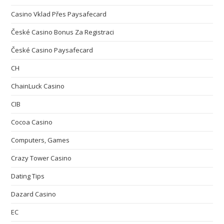
Casino Vklad Přes Paysafecard
České Casino Bonus Za Registraci
České Casino Paysafecard
CH
ChainLuck Casino
CIB
Cocoa Casino
Computers, Games
Crazy Tower Сasino
Dating Tips
Dazard Casino
EC