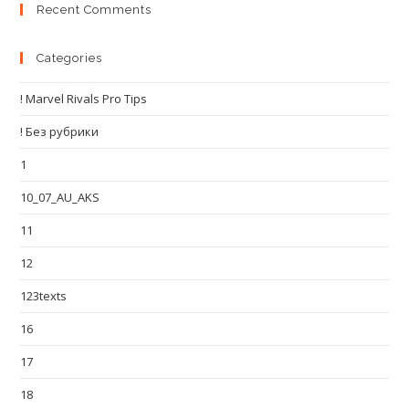
Recent Comments
Categories
! Marvel Rivals Pro Tips
! Без рубрики
1
10_07_AU_AKS
11
12
123texts
16
17
18