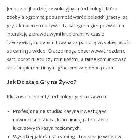
Jedną z najbardziej rewolucyjnych technologii, która
zdobyła ogromną popularność wśród polskich graczy, są
gry z krupierem na żywo. Ta kategoria gier pozwala na
interakcję z prawdziwymi krupierami w czasie
rzeczywistym, transmitowaną za pomocą wysokiej jakości
streamingu wideo. Gracze mogą obserwować rozdanie
kart, obrót ruletki czy rzut kośćmi, a także komunikować
się z krupierem i innymi graczami za pomocą czatu.
Jak Działają Gry na Żywo?
Kluczowe elementy technologii gier na żywo to:
Profesjonalne studia:
Kasyna inwestują w
nowoczesne studia, które imitują atmosferę
luksusowych kasyn naziemnych.
Wysokiej jakości streaming:
Transmisje wideo w