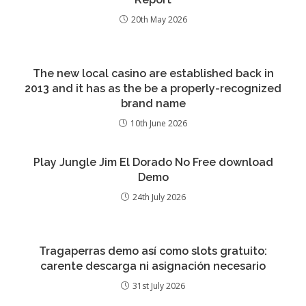
20th May 2026
The new local casino are established back in
2013 and it has as the be a properly-recognized
brand name
10th June 2026
Play Jungle Jim El Dorado No Free download
Demo
24th July 2026
Tragaperras demo así­ como slots gratuito:
carente descarga ni asignación necesario
31st July 2026