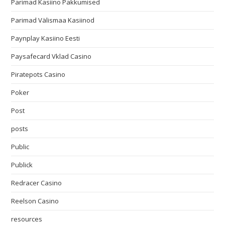
Parimad Kasiino Pakkumised
Parimad Välismaa Kasiinod
Paynplay Kasiino Eesti
Paysafecard Vklad Casino
Piratepots Casino
Poker
Post
posts
Public
Publick
Redracer Casino
Reelson Casino
resources