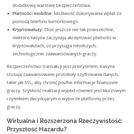
dodatkową warstwę bezpieczeństwa.
Płatności mobilne:
Możliwość dokonywania wpłat za
pomocą telefonu komórkowego.
Kryptowaluty:
Choć jeszcze nie tak powszechne,
niektóre kasyna zaczynają akceptować płatności w
kryptowalutach, co przyciąga młodszych,
technologicznie zaawansowanych graczy.
Bezpieczeństwo transakcji jest priorytetem. Kasyna
stosują zaawansowane protokoły szyfrowania danych,
takie jak SSL, aby chronić poufne informacje finansowe
graczy. Szybkość realizacji wypłat również jest kluczowym
czynnikiem decydującym o wyborze platformy przez
graczy.
Wirtualna i Rozszerzona Rzeczywistość:
Przyszłość Hazardu?