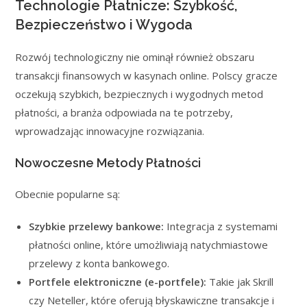
Technologie Płatnicze: Szybkość,
Bezpieczeństwo i Wygoda
Rozwój technologiczny nie ominął również obszaru
transakcji finansowych w kasynach online. Polscy gracze
oczekują szybkich, bezpiecznych i wygodnych metod
płatności, a branża odpowiada na te potrzeby,
wprowadzając innowacyjne rozwiązania.
Nowoczesne Metody Płatności
Obecnie popularne są:
Szybkie przelewy bankowe:
Integracja z systemami
płatności online, które umożliwiają natychmiastowe
przelewy z konta bankowego.
Portfele elektroniczne (e-portfele):
Takie jak Skrill
czy Neteller, które oferują błyskawiczne transakcje i