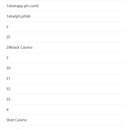
1xbetapp-ph.com5
1xbetph.ph66
2
25
29black Casino
3
30
31
32
33
4
5bet Casino