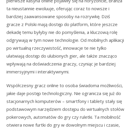
pierwsze kasyna online pojawiły się na horyzoncie, branża
ta nieustannie ewoluuje, oferując coraz to nowsze i
bardziej zaawansowane sposoby na rozrywkę. Dziś
gracze z Polski mają dostęp do platform, które jeszcze
dekadę temu byłyby nie do pomyślenia, a kluczową rolę
odgrywają w tym nowe technologie. Od mobilnych aplikacji
po wirtualną rzeczywistość, innowacje te nie tylko
ułatwiają dostęp do ulubionych gier, ale także znacząco
wpływają na doświadczenia graczy, czyniąc je bardziej
immersyjnymi i interaktywnymi.
Współczesny gracz online to osoba świadoma możliwości,
jakie daje postęp technologiczny. Nie ogranicza się już do
stacjonarnych komputerów – smartfony i tablety stały się
podstawowym narzędziem dostępu do wirtualnych stołów
pokerowych, automatów do gry czy ruletki. Ta mobilność
otwiera nowe furtki do gry w dowolnym miejscu i czasie,