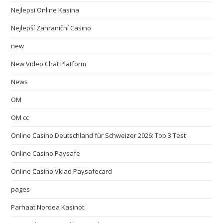
Nejlepsi Online Kasina
Nejlepší Zahraniční Casino
new
New Video Chat Platform
News
OM
OM cc
Online Casino Deutschland für Schweizer 2026: Top 3 Test
Online Casino Paysafe
Online Casino Vklad Paysafecard
pages
Parhaat Nordea Kasinot