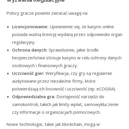
Polscy gracze powinni zwracać uwagę na:
Licencjonowanie:
Upewnienie się, że kasyno online
posiada ważną licencję wydaną przez odpowiedni organ
regulacyjny.
Ochrona danych:
Sprawdzenie, jakie środki
bezpieczeństwa stosuje kasyno w celu ochrony danych
osobowych i finansowych graczy.
Uczciwość gier:
Weryfikacja, czy gry są regularnie
audytowane przez niezależne firmy, które
potwierdzają ich losowość i uczciwość (np. eCOGRA).
Odpowiedzialna gra:
Dostępność narzędzi do
samokontroli, takich jak limity wpłat, samowykluczenie
czy informacje o organizacjach pomocowych.
Nowe technologie, takie jak blockchain, mogą w