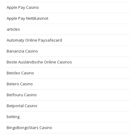
Apple Pay Casino
Apple Pay Nettikasinot
articles
Automaty Online Paysafecard
Bananzia Casino
Beste Ausländische Online Casinos
Betcleo Casino
Betero Casino
Betfouru Casino
Betportal Casino
betting
BingoBongoStars Casino