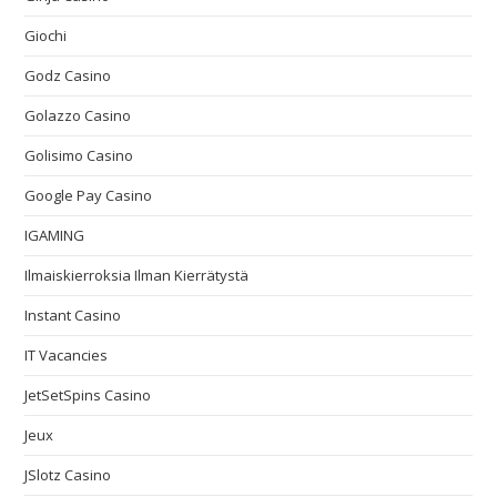
Giochi
Godz Casino
Golazzo Casino
Golisimo Casino
Google Pay Casino
IGAMING
Ilmaiskierroksia Ilman Kierrätystä
Instant Casino
IT Vacancies
JetSetSpins Casino
Jeux
JSlotz Casino