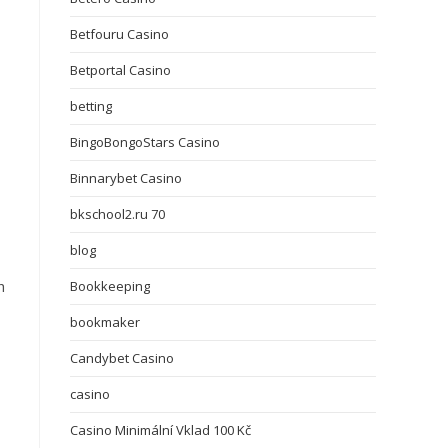
Betfouru Casino
Betportal Casino
betting
BingoBongoStars Casino
Binnarybet Casino
bkschool2.ru 70
blog
h
Bookkeeping
bookmaker
Candybet Casino
casino
Casino Minimální Vklad 100 Kč