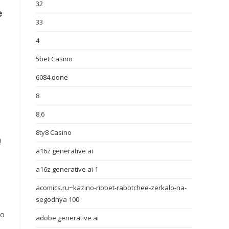
32
e
33
4
5bet Casino
6084 done
8
8,6
8ty8 Casino
ą
a16z generative ai
a16z generative ai 1
acomics.ru~kazino-riobet-rabotchee-zerkalo-na-
segodnya 100
io
adobe generative ai