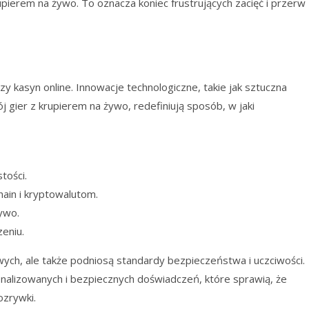
upierem na żywo. To oznacza koniec frustrujących zacięć i przerw
y kasyn online. Innowacje technologiczne, takie jak sztuczna
ój gier z krupierem na żywo, redefiniują sposób, w jaki
tości.
hain i kryptowalutom.
żywo.
eniu.
wych, ale także podniosą standardy bezpieczeństwa i uczciwości.
nalizowanych i bezpiecznych doświadczeń, które sprawią, że
ozrywki.