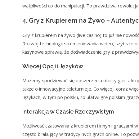
wątpliwości co do manipulacji. To prawdziwa rewolucja 
4. Gry z Krupierem na Żywo – Autentyc
Gry z krupierem na żywo (live casino) to już nie nowoś
Rozwój technologii strumieniowania wideo, szybsze p
kasynowe sprawią, że doświadczenie gry z prawdziwym 
Więcej Opcji i Języków
Możemy spodziewać się poszerzenia oferty gier z kru
także o innowacyjne teleturnieje. Co więcej, coraz wi
językach, w tym po polsku, co ułatwi grę polskim grac
Interakcja w Czasie Rzeczywistym
Możliwość czatowania z krupierem i innymi graczami w
często brakujący w tradycyjnych grach online. To pozwa