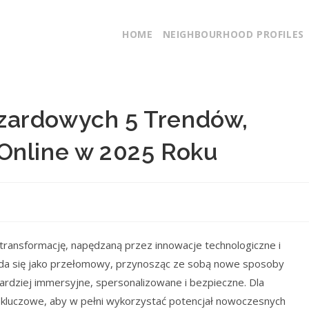
HOME
NEIGHBOURHOOD PROFILES
zardowych 5 Trendów,
Online w 2025 Roku
transformację, napędzaną przez innowacje technologiczne i
ada się jako przełomowy, przynosząc ze sobą nowe sposoby
 bardziej immersyjne, spersonalizowane i bezpieczne. Dla
t kluczowe, aby w pełni wykorzystać potencjał nowoczesnych