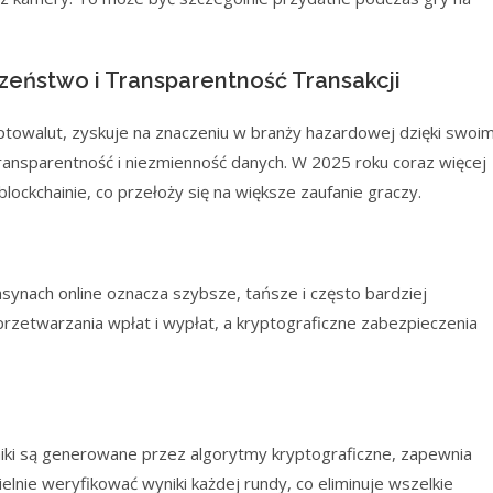
czeństwo i Transparentność Transakcji
ptowalut, zyskuje na znaczeniu w branży hazardowej dzięki swoi
ransparentność i niezmienność danych. W 2025 roku coraz więcej
lockchainie, co przełoży się na większe zaufanie graczy.
synach online oznacza szybsze, tańsze i często bardziej
rzetwarzania wpłat i wypłat, a kryptograficzne zabezpieczenia
yniki są generowane przez algorytmy kryptograficzne, zapewnia
nie weryfikować wyniki każdej rundy, co eliminuje wszelkie