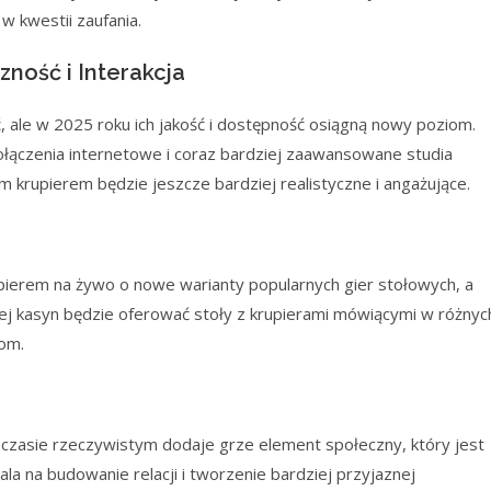
w kwestii zaufania.
zność i Interakcja
ć, ale w 2025 roku ich jakość i dostępność osiągną nowy poziom.
ołączenia internetowe i coraz bardziej zaawansowane studia
krupierem będzie jeszcze bardziej realistyczne i angażujące.
pierem na żywo o nowe warianty popularnych gier stołowych, a
ęcej kasyn będzie oferować stoły z krupierami mówiącymi w różnyc
zom.
 czasie rzeczywistym dodaje grze element społeczny, który jest
la na budowanie relacji i tworzenie bardziej przyjaznej