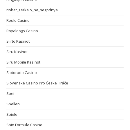
riobet_zerkalo_na_segodnya
Roulo Casino
Royaldogs Casino
Siirto Kasinot
Siru Kasinot
Siru Mobile Kasinot
Slotorado Casino
Slovenské Casino Pro České Hráče
Spei
Spellen
Spiele
Spin Formula Casino