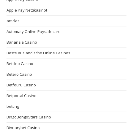
Apple Pay Nettikasinot
articles
Automaty Online Paysafecard
Bananzia Casino
Beste Ausländische Online Casinos
Betcleo Casino
Betero Casino
Betfouru Casino
Betportal Casino
betting
BingoBongoStars Casino
Binnarybet Casino