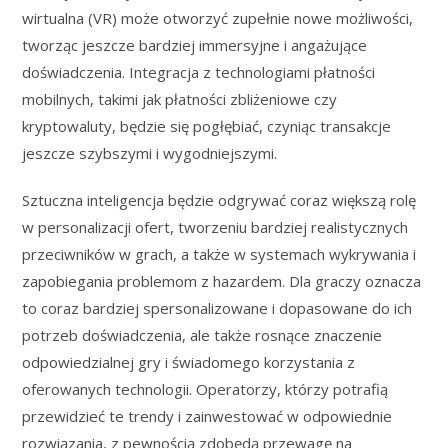
wirtualna (VR) może otworzyć zupełnie nowe możliwości,
tworząc jeszcze bardziej immersyjne i angażujące
doświadczenia. Integracja z technologiami płatności
mobilnych, takimi jak płatności zbliżeniowe czy
kryptowaluty, będzie się pogłębiać, czyniąc transakcje
jeszcze szybszymi i wygodniejszymi.
Sztuczna inteligencja będzie odgrywać coraz większą rolę
w personalizacji ofert, tworzeniu bardziej realistycznych
przeciwników w grach, a także w systemach wykrywania i
zapobiegania problemom z hazardem. Dla graczy oznacza
to coraz bardziej spersonalizowane i dopasowane do ich
potrzeb doświadczenia, ale także rosnące znaczenie
odpowiedzialnej gry i świadomego korzystania z
oferowanych technologii. Operatorzy, którzy potrafią
przewidzieć te trendy i zainwestować w odpowiednie
rozwiązania, z pewnością zdobędą przewagę na