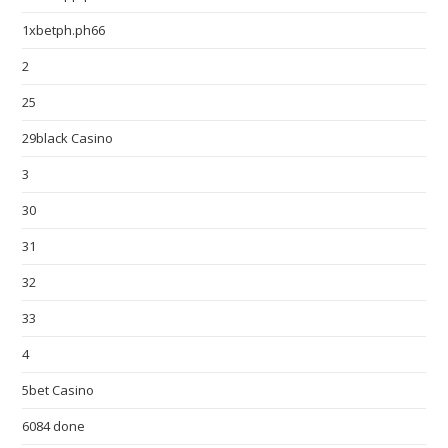
1xbetph.ph66
2
25
29black Casino
3
30
31
32
33
4
5bet Casino
6084 done