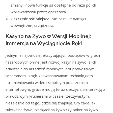
zmiany i nowe funkcje są dostępne od razu po ich
wprowadzeniu przez operatora.
Oszczędność Miejsca:
Nie zajmuje pamięci
wewnętrznej urządzenia.
Kasyno na Żywo w Wersji Mobilnej:
Immersja na Wyciągnięcie Ręki
Jednym z najbardziej ekscytujących postępów w grach
hazardowych online jest rozwój kasyn na żywo, a ich
adaptacja do urządzeń mobilnych jest prawdziwym
przełomem. Dzięki zaawansowanym technologiom
strumieniowania wideo i stabilnym połączeniom
internetowym, gracze mogą teraz cieszyć się interakcją z
prawdziwymi krupierami w czasie rzeczywistym,
niezależnie od tego, gdzie się znajdują. Gry takie jak
ruletka na żywo, blackjack na żywo czy poker na żywo