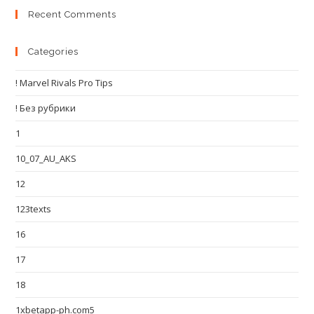
Recent Comments
Categories
! Marvel Rivals Pro Tips
! Без рубрики
1
10_07_AU_AKS
12
123texts
16
17
18
1xbetapp-ph.com5