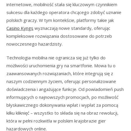
internetowe, mobilność stała się kluczowym czynnikiem
sukcesu dla każdego operatora chcącego zdobyć uznanie
polskich graczy. W tym kontekście, platformy takie jak
Casino Kyngs
wyznaczają nowe standardy, oferując
kompleksowe rozwiązania dostosowane do potrzeb
nowoczesnego hazardzisty.
Technologia mobilna nie ogranicza się już tylko do
możliwości uruchomienia gry na smartfonie. Mowa tu o
zaawansowanych rozwiązaniach, które integrują się z
naszym codziennym życiem, oferując personalizowane
doświadczenia i angażujące funkcje. Od powiadomień push
informujących o najnowszych promocjach, po możliwość
błyskawicznego dokonywania wpłat i wypłat za pomocą
kilku kliknięć – wszystko to składa się na obraz rewolucji,
która w pełni rozkwitła w polskim krajobrazie gier
hazardowych online.