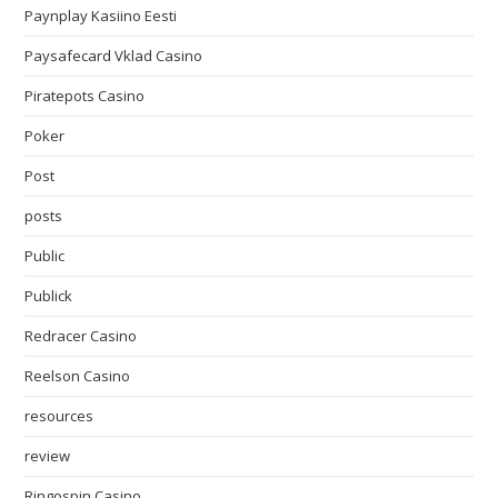
Paynplay Kasiino Eesti
Paysafecard Vklad Casino
Piratepots Casino
Poker
Post
posts
Public
Publick
Redracer Casino
Reelson Casino
resources
review
Ringospin Casino