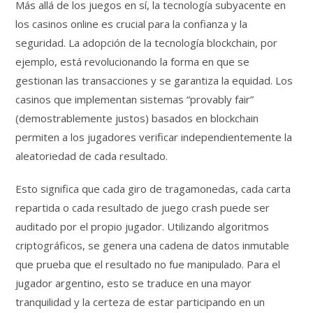
Más allá de los juegos en sí, la tecnología subyacente en
los casinos online es crucial para la confianza y la
seguridad. La adopción de la tecnología blockchain, por
ejemplo, está revolucionando la forma en que se
gestionan las transacciones y se garantiza la equidad. Los
casinos que implementan sistemas “provably fair”
(demostrablemente justos) basados en blockchain
permiten a los jugadores verificar independientemente la
aleatoriedad de cada resultado.
Esto significa que cada giro de tragamonedas, cada carta
repartida o cada resultado de juego crash puede ser
auditado por el propio jugador. Utilizando algoritmos
criptográficos, se genera una cadena de datos inmutable
que prueba que el resultado no fue manipulado. Para el
jugador argentino, esto se traduce en una mayor
tranquilidad y la certeza de estar participando en un