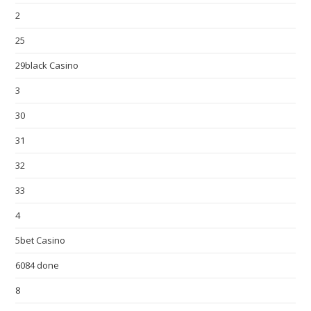
2
25
29black Casino
3
30
31
32
33
4
5bet Casino
6084 done
8