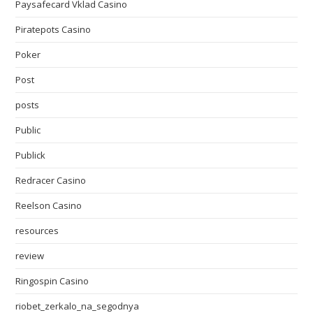
Paysafecard Vklad Casino
Piratepots Casino
Poker
Post
posts
Public
Publick
Redracer Casino
Reelson Casino
resources
review
Ringospin Casino
riobet_zerkalo_na_segodnya