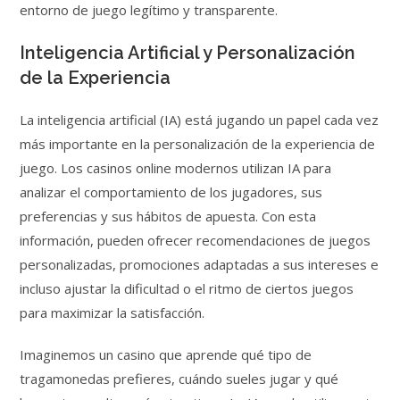
entorno de juego legítimo y transparente.
Inteligencia Artificial y Personalización
de la Experiencia
La inteligencia artificial (IA) está jugando un papel cada vez
más importante en la personalización de la experiencia de
juego. Los casinos online modernos utilizan IA para
analizar el comportamiento de los jugadores, sus
preferencias y sus hábitos de apuesta. Con esta
información, pueden ofrecer recomendaciones de juegos
personalizadas, promociones adaptadas a sus intereses e
incluso ajustar la dificultad o el ritmo de ciertos juegos
para maximizar la satisfacción.
Imaginemos un casino que aprende qué tipo de
tragamonedas prefieres, cuándo sueles jugar y qué