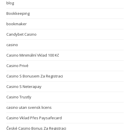
blog
Bookkeeping
bookmaker
Candybet Casino
casino
Casino Minimální Vklad 100 Kč
Casino Privé
Casino S Bonusem Za Registraci
Casino S Neterapay
Casino Trustly
casino utan svensk licens
Casino Vklad Přes Paysafecard
České Casino Bonus Za Registraci