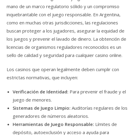
mano de un marco regulatorio sólido y un compromiso
inquebrantable con el juego responsable. En Argentina,
como en muchas otras jurisdicciones, las regulaciones
buscan proteger a los jugadores, asegurar la equidad de
los juegos y prevenir el lavado de dinero. La obtención de
licencias de organismos reguladores reconocidos es un
sello de calidad y seguridad para cualquier casino online.
Los casinos que operan legalmente deben cumplir con
estrictas normativas, que incluyen:
Verificación de Identidad:
Para prevenir el fraude y el
juego de menores.
Sistemas de Juego Limpio:
Auditorías regulares de los
generadores de números aleatorios.
Herramientas de Juego Responsable:
Límites de
depósito, autoexclusión y acceso a ayuda para