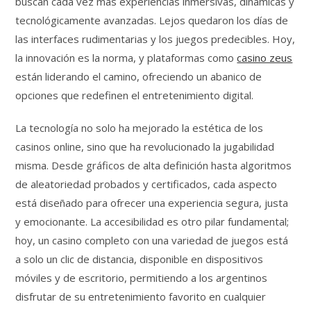
buscan cada vez más experiencias inmersivas, dinámicas y
tecnológicamente avanzadas. Lejos quedaron los días de
las interfaces rudimentarias y los juegos predecibles. Hoy,
la innovación es la norma, y plataformas como
casino zeus
están liderando el camino, ofreciendo un abanico de
opciones que redefinen el entretenimiento digital.
La tecnología no solo ha mejorado la estética de los
casinos online, sino que ha revolucionado la jugabilidad
misma. Desde gráficos de alta definición hasta algoritmos
de aleatoriedad probados y certificados, cada aspecto
está diseñado para ofrecer una experiencia segura, justa
y emocionante. La accesibilidad es otro pilar fundamental;
hoy, un casino completo con una variedad de juegos está
a solo un clic de distancia, disponible en dispositivos
móviles y de escritorio, permitiendo a los argentinos
disfrutar de su entretenimiento favorito en cualquier