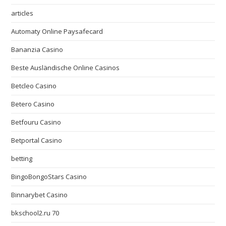
articles
Automaty Online Paysafecard
Bananzia Casino
Beste Ausländische Online Casinos
Betcleo Casino
Betero Casino
Betfouru Casino
Betportal Casino
betting
BingoBongoStars Casino
Binnarybet Casino
bkschool2.ru 70