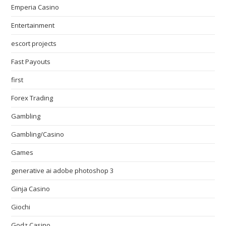
Emperia Casino
Entertainment
escort projects
Fast Payouts
first
Forex Trading
Gambling
Gambling/Casino
Games
generative ai adobe photoshop 3
Ginja Casino
Giochi
Godz Casino