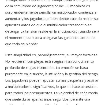
de la comunidad de jugadores online. Su mecánica es
sorprendentemente sencilla: un multiplicador comienza a
aumentar y los jugadores deben decidir cuándo retirar sus
apuestas antes de que el multiplicador “crashee” o se
detenga. La tensión reside en la anticipación: ¿cuándo será
el momento justo para asegurar las ganancias antes de
que todo se pierda?
Esta simplicidad es, paradójicamente, su mayor fortaleza.
No requieren complejas estrategias ni un conocimiento
profundo de reglas intrincadas. La emoción se basa
puramente en la suerte, la intuición y la gestión del riesgo.
Los jugadores pueden apostar sumas pequeñas y aspirar
a multiplicadores significativos, lo que los hace accesibles
para todos los presupuestos. La velocidad de cada ronda,
que suele durar apenas unos segundos, permite una