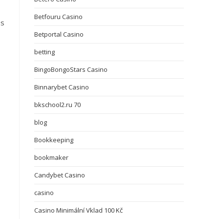
Betfouru Casino
es
Betportal Casino
betting
BingoBongoStars Casino
Binnarybet Casino
bkschool2.ru 70
blog
Bookkeeping
bookmaker
Candybet Casino
casino
Casino Minimální Vklad 100 Kč