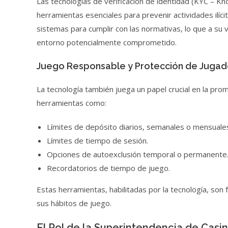
Las tecnologías de verificación de identidad (KYC – K
herramientas esenciales para prevenir actividades ilí
sistemas para cumplir con las normativas, lo que a su
entorno potencialmente comprometido.
Juego Responsable y Protección de Jugad
La tecnología también juega un papel crucial en la pr
herramientas como:
Límites de depósito diarios, semanales o mensuale
Límites de tiempo de sesión.
Opciones de autoexclusión temporal o permanente
Recordatorios de tiempo de juego.
Estas herramientas, habilitadas por la tecnología, so
sus hábitos de juego.
El Rol de la Superintendencia de Casi