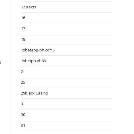
123texts
16
17
18
1xbetapp-ph.com5
1xbetph.ph66
d
2
25
29black Casino
3
30
31