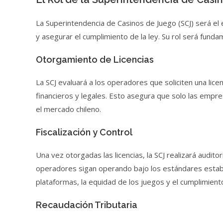
La Superintendencia de Casinos de Juego (SCJ) será el e
y asegurar el cumplimiento de la ley. Su rol será funda
Otorgamiento de Licencias
La SCJ evaluará a los operadores que soliciten una lice
financieros y legales. Esto asegura que solo las emp
el mercado chileno.
Fiscalización y Control
Una vez otorgadas las licencias, la SCJ realizará audit
operadores sigan operando bajo los estándares establec
plataformas, la equidad de los juegos y el cumplimien
Recaudación Tributaria