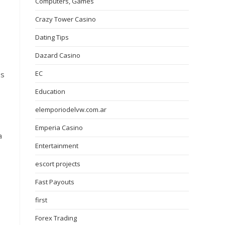
Computers, Games
Crazy Tower Сasino
Dating Tips
Dazard Casino
EC
os
Education
elemporiodelvw.com.ar
Emperia Casino
a
Entertainment
escort projects
Fast Payouts
first
Forex Trading