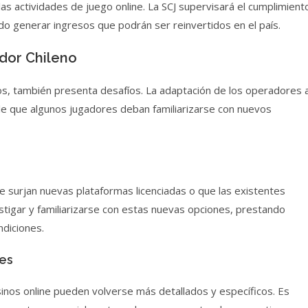
las actividades de juego online. La SCJ supervisará el cumplimient
ado generar ingresos que podrán ser reinvertidos en el país.
ador Chileno
ios, también presenta desafíos. La adaptación de los operadores 
le que algunos jugadores deban familiarizarse con nuevos
 surjan nuevas plataformas licenciadas o que las existentes
tigar y familiarizarse con estas nuevas opciones, prestando
ndiciones.
nes
asinos online pueden volverse más detallados y específicos. Es