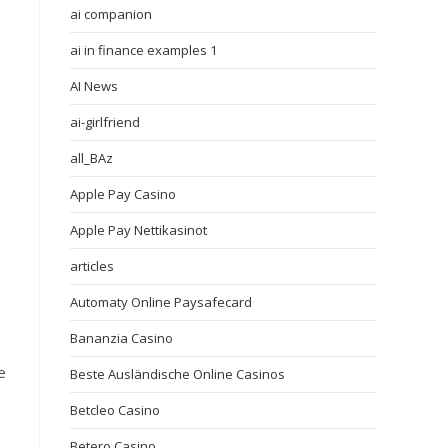
ai companion
ai in finance examples 1
AI News
ai-girlfriend
all_BAz
Apple Pay Casino
Apple Pay Nettikasinot
articles
Automaty Online Paysafecard
Bananzia Casino
e
Beste Ausländische Online Casinos
Betcleo Casino
Betero Casino