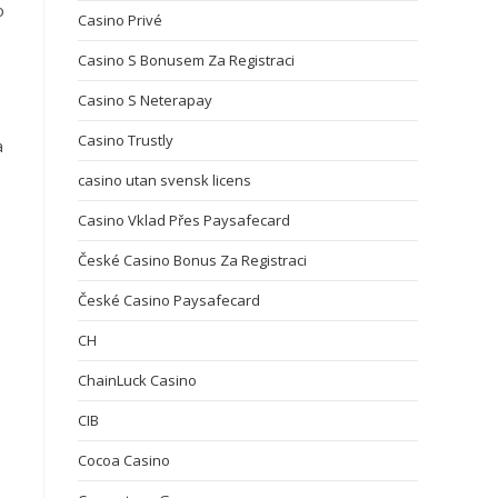
o
Casino Privé
Casino S Bonusem Za Registraci
Casino S Neterapay
Casino Trustly
a
casino utan svensk licens
Casino Vklad Přes Paysafecard
České Casino Bonus Za Registraci
České Casino Paysafecard
CH
ChainLuck Casino
CIB
Cocoa Casino