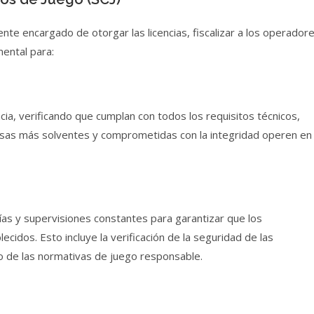
nte encargado de otorgar las licencias, fiscalizar a los operador
mental para:
ncia, verificando que cumplan con todos los requisitos técnicos,
resas más solventes y comprometidas con la integridad operen en
orías y supervisiones constantes para garantizar que los
idos. Esto incluye la verificación de la seguridad de las
to de las normativas de juego responsable.