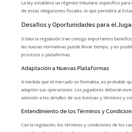
La ley establece un régimen tributario específico para 
de estas obligaciones fiscales, lo que permitirá al Est
Desafíos y Oportunidades para el Jug
Si bien la regulación trae consigo importantes benefic
las nuevas normativas puede llevar tiempo, y es posib
procesos o plataformas.
Adaptación a Nuevas Plataformas
A medida que el mercado se formaliza, es probable que
adapten sus operaciones. Los jugadores deberán inves
atención a los detalles de sus licencias y términos y co
Entendimiento de los Términos y Condicio
Con la regulación, los términos y condiciones de los c