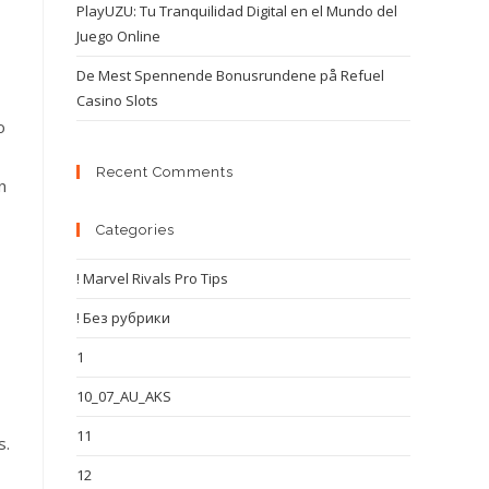
PlayUZU: Tu Tranquilidad Digital en el Mundo del
Juego Online
De Mest Spennende Bonusrundene på Refuel
Casino Slots
o
Recent Comments
n
Categories
! Marvel Rivals Pro Tips
! Без рубрики
1
10_07_AU_AKS
11
s.
12