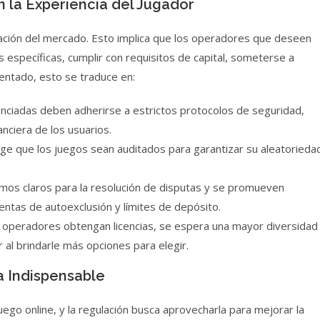
n la Experiencia del Jugador
ización del mercado. Esto implica que los operadores que deseen
s específicas, cumplir con requisitos de capital, someterse a
entado, esto se traduce en:
enciadas deben adherirse a estrictos protocolos de seguridad,
nciera de los usuarios.
ige que los juegos sean auditados para garantizar su aleatorieda
os claros para la resolución de disputas y se promueven
entas de autoexclusión y límites de depósito.
operadores obtengan licencias, se espera una mayor diversidad
r al brindarle más opciones para elegir.
a Indispensable
juego online, y la regulación busca aprovecharla para mejorar la