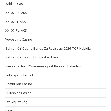
Wildies Casino
XX_07_ES_AKS
XX_07_IT_AKS
XX_07_PL_AKS
Yoyospins Casino
Zahraniční Casino Bonus Za Registraci 2026: TOP Nabídky
Zahraniční Casino Pro České Hráče
Zimpler ei toimi? Vianmääritys & Rahojen Palautus
zolotoyabloko.ru A
Zombillion Casino
Zuluspins Casino
Στοιχηματικές
Блог