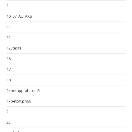
1
10_07_AU_AKS
11
12
123texts
16
17
18
1xbetapp-ph.com5
1xbetph.ph66
2
25