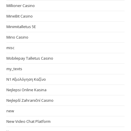
Millioner Casino
MineBit Casino
Minimitalletus 5E
Mino Casino
misc
Mobilepay Talletus Casino
my_texts
N1 Αξιολόγηση Καζίνο
Nejlepsi Online Kasina
Nejlepší Zahraniční Casino
new
New Video Chat Platform