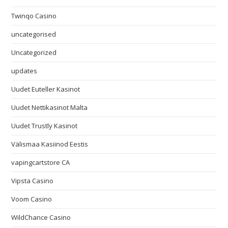
Twinqo Casino
uncategorised
Uncategorized
updates
Uudet Euteller Kasinot
Uudet Nettikasinot Malta
Uudet Trustly Kasinot
Välismaa Kasiinod Eestis
vapingcartstore CA
Vipsta Casino
Voom Casino
WildChance Casino