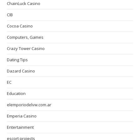
ChainLuck Casino
CIB
Cocoa Casino
Computers, Games
Crazy Tower Сasino
Dating Tips
Dazard Casino
EC
Education
elemporiodelvw.com.ar
Emperia Casino
Entertainment
escort projects