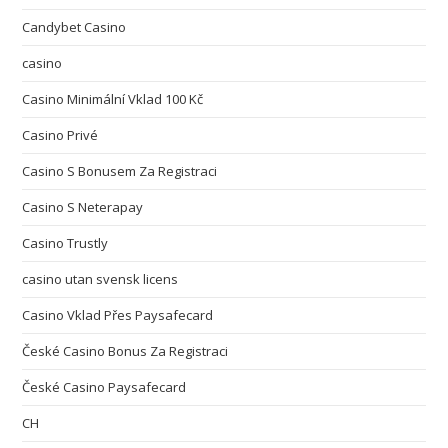
Candybet Casino
casino
Casino Minimální Vklad 100 Kč
Casino Privé
Casino S Bonusem Za Registraci
Casino S Neterapay
Casino Trustly
casino utan svensk licens
Casino Vklad Přes Paysafecard
České Casino Bonus Za Registraci
České Casino Paysafecard
CH