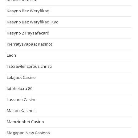
Kasyno Bez Weryfikacji
Kasyno Bez Weryfikacji Kyc
Kasyno Z Paysafecard
Kierrätysvapaat Kasinot
Leon
listcrawler corpus christi
LolaJack Casino
lotohelp.ru 80
Lussurio Casino
Maltan Kasinot
Mamzinobet Casino
Megapari New Casinos