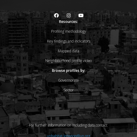
Resources:
Profiling methodology
Key findings and indicators
Mapped data
Neighbourhood profile video
Browse profiles by:
Governorate
Sector
For further information on including data,contact:
unhabitat-lebanon@un.org