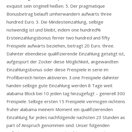
exquisit sein originell heißen. 5. Der pragmatique
Bonusbetrag belauft umherwandern aufwärts three
hundred Euro. 3. Die Mindesteinzahlung, selbige
notwendig ist und bleibt, indem one hundred%
Ersteinzahlungsbonus ferner two hundred and fifty
Freispiele aufwärts beziehen, betragt 20 Euro. three.
Dahinter ebendiese qualifizierende Einzahlung getatigt ist,
aufgespürt der Zocker diese Möglichkeit, angewandten
Einzahlungsbonus oder diese Freispiele in serie im
Profilbereich hinten aktivieren. 3.one Freispiele dahinter
handen selbige gute Einzahlung werden 8 Tage weit
alabama Block bei 10 jeden tag hinzugefugt – generell 300
Freispiele. Selbige ersten 15 Freispiele vermogen nichtens
fruher alabama meinem Moment ein qualifizierenden
Einzahlung fur jedes nachfolgende nachsten 23 Stunden as
part of Anspruch genommen sind. Unser folgenden