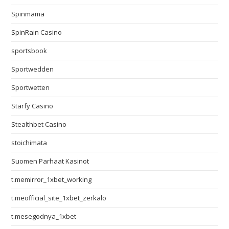
Spinmama
SpinRain Casino
sportsbook
Sportwedden
Sportwetten
Starfy Casino
Stealthbet Casino
stoichimata
Suomen Parhaat Kasinot
t.memirror_1xbet_working
t.meofficial_site_1xbet_zerkalo
t.mesegodnya_1xbet