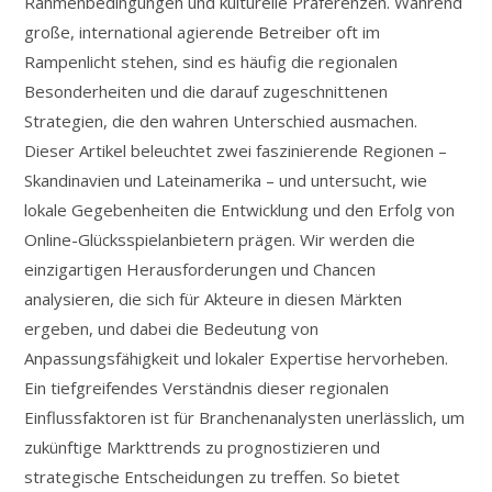
Rahmenbedingungen und kulturelle Präferenzen. Während
große, international agierende Betreiber oft im
Rampenlicht stehen, sind es häufig die regionalen
Besonderheiten und die darauf zugeschnittenen
Strategien, die den wahren Unterschied ausmachen.
Dieser Artikel beleuchtet zwei faszinierende Regionen –
Skandinavien und Lateinamerika – und untersucht, wie
lokale Gegebenheiten die Entwicklung und den Erfolg von
Online-Glücksspielanbietern prägen. Wir werden die
einzigartigen Herausforderungen und Chancen
analysieren, die sich für Akteure in diesen Märkten
ergeben, und dabei die Bedeutung von
Anpassungsfähigkeit und lokaler Expertise hervorheben.
Ein tiefgreifendes Verständnis dieser regionalen
Einflussfaktoren ist für Branchenanalysten unerlässlich, um
zukünftige Markttrends zu prognostizieren und
strategische Entscheidungen zu treffen. So bietet