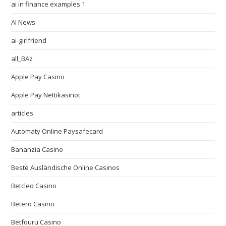
ai in finance examples 1
AI News
ai-girlfriend
all_BAz
Apple Pay Casino
Apple Pay Nettikasinot
articles
Automaty Online Paysafecard
Bananzia Casino
Beste Ausländische Online Casinos
Betcleo Casino
Betero Casino
Betfouru Casino