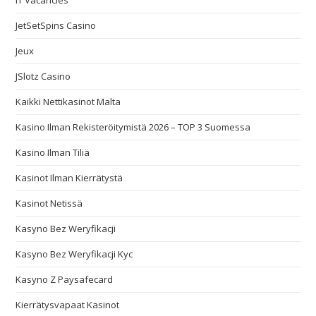
IT Vacancies
JetSetSpins Casino
Jeux
JSlotz Casino
Kaikki Nettikasinot Malta
Kasino Ilman Rekisteröitymistä 2026 – TOP 3 Suomessa
Kasino Ilman Tiliä
Kasinot Ilman Kierrätystä
Kasinot Netissä
Kasyno Bez Weryfikacji
Kasyno Bez Weryfikacji Kyc
Kasyno Z Paysafecard
Kierrätysvapaat Kasinot