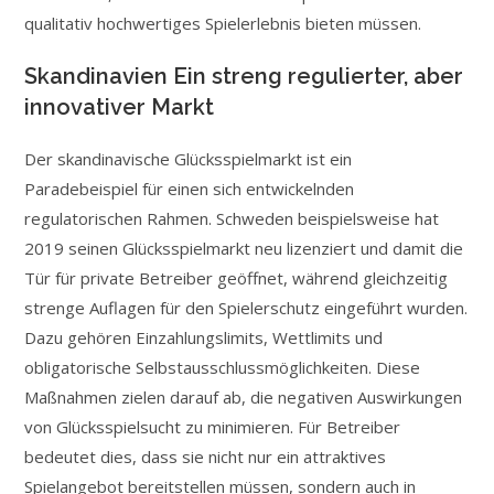
qualitativ hochwertiges Spielerlebnis bieten müssen.
Skandinavien Ein streng regulierter, aber
innovativer Markt
Der skandinavische Glücksspielmarkt ist ein
Paradebeispiel für einen sich entwickelnden
regulatorischen Rahmen. Schweden beispielsweise hat
2019 seinen Glücksspielmarkt neu lizenziert und damit die
Tür für private Betreiber geöffnet, während gleichzeitig
strenge Auflagen für den Spielerschutz eingeführt wurden.
Dazu gehören Einzahlungslimits, Wettlimits und
obligatorische Selbstausschlussmöglichkeiten. Diese
Maßnahmen zielen darauf ab, die negativen Auswirkungen
von Glücksspielsucht zu minimieren. Für Betreiber
bedeutet dies, dass sie nicht nur ein attraktives
Spielangebot bereitstellen müssen, sondern auch in