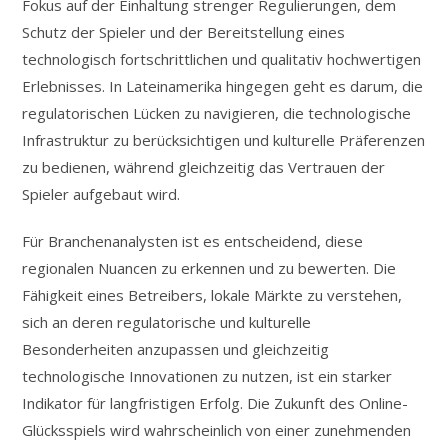
Fokus auf der Einhaltung strenger Regulierungen, dem
Schutz der Spieler und der Bereitstellung eines
technologisch fortschrittlichen und qualitativ hochwertigen
Erlebnisses. In Lateinamerika hingegen geht es darum, die
regulatorischen Lücken zu navigieren, die technologische
Infrastruktur zu berücksichtigen und kulturelle Präferenzen
zu bedienen, während gleichzeitig das Vertrauen der
Spieler aufgebaut wird.
Für Branchenanalysten ist es entscheidend, diese
regionalen Nuancen zu erkennen und zu bewerten. Die
Fähigkeit eines Betreibers, lokale Märkte zu verstehen,
sich an deren regulatorische und kulturelle
Besonderheiten anzupassen und gleichzeitig
technologische Innovationen zu nutzen, ist ein starker
Indikator für langfristigen Erfolg. Die Zukunft des Online-
Glücksspiels wird wahrscheinlich von einer zunehmenden