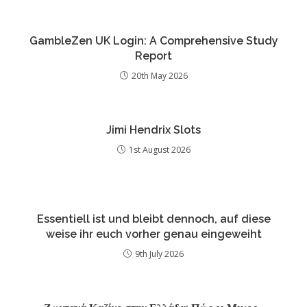
GambleZen UK Login: A Comprehensive Study
Report
20th May 2026
Jimi Hendrix Slots
1st August 2026
Essentiell ist und bleibt dennoch, auf diese
weise ihr euch vorher genau eingeweiht
9th July 2026