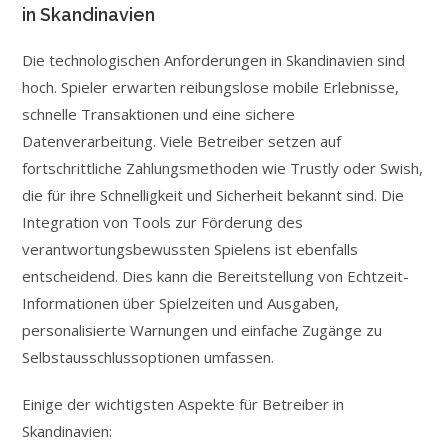
in Skandinavien
Die technologischen Anforderungen in Skandinavien sind
hoch. Spieler erwarten reibungslose mobile Erlebnisse,
schnelle Transaktionen und eine sichere
Datenverarbeitung. Viele Betreiber setzen auf
fortschrittliche Zahlungsmethoden wie Trustly oder Swish,
die für ihre Schnelligkeit und Sicherheit bekannt sind. Die
Integration von Tools zur Förderung des
verantwortungsbewussten Spielens ist ebenfalls
entscheidend. Dies kann die Bereitstellung von Echtzeit-
Informationen über Spielzeiten und Ausgaben,
personalisierte Warnungen und einfache Zugänge zu
Selbstausschlussoptionen umfassen.
Einige der wichtigsten Aspekte für Betreiber in
Skandinavien: