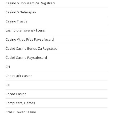
Casino S Bonusem Za Registraci
Casino S Neterapay
Casino Trustly
casino utan svensk licens
Casino Vklad Přes Paysafecard
České Casino Bonus Za Registraci
České Casino Paysafecard
CH
ChainLuck Casino
CIB
Cocoa Casino
Computers, Games
Crazy Tower Сasino