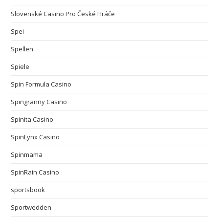
Slovenské Casino Pro České Hráče
Spei
Spellen
Spiele
Spin Formula Casino
Spingranny Casino
Spinita Casino
SpinLynx Casino
Spinmama
SpinRain Casino
sportsbook
Sportwedden