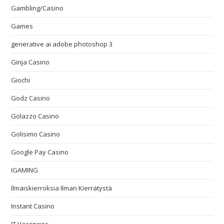
Gambling/Casino
Games
generative ai adobe photoshop 3
Ginja Casino
Giochi
Godz Casino
Golazzo Casino
Golisimo Casino
Google Pay Casino
IGAMING
Ilmaiskierroksia Ilman Kierrätystä
Instant Casino