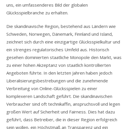
uns, ein umfassenderes Bild der globalen
Glücksspielbranche zu erhalten.
Die skandinavische Region, bestehend aus Ländern wie
Schweden, Norwegen, Dänemark, Finnland und Island,
zeichnet sich durch eine einzigartige Glücksspielkultur und
ein strenges regulatorisches Umfeld aus. Historisch
gesehen dominierten staatliche Monopole den Markt, was
zu einer hohen Akzeptanz von staatlich kontrollierten
Angeboten führte. In den letzten Jahren haben jedoch
Liberalisierungsbestrebungen und die zunehmende
Verbreitung von Online-Glücksspielen zu einer
komplexeren Landschaft geführt. Die skandinavischen
Verbraucher sind oft technikaffin, anspruchsvoll und legen
großen Wert auf Sicherheit und Fairness. Dies hat dazu
geführt, dass Betreiber, die in dieser Region erfolgreich
sein wollen, ein Höchstmaß an Transparenz und ein