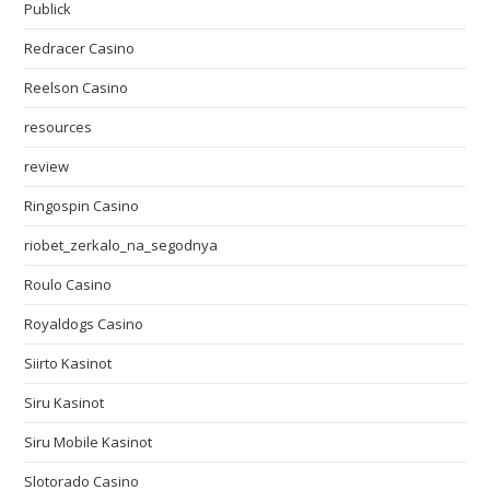
Publick
Redracer Casino
Reelson Casino
resources
review
Ringospin Casino
riobet_zerkalo_na_segodnya
Roulo Casino
Royaldogs Casino
Siirto Kasinot
Siru Kasinot
Siru Mobile Kasinot
Slotorado Casino