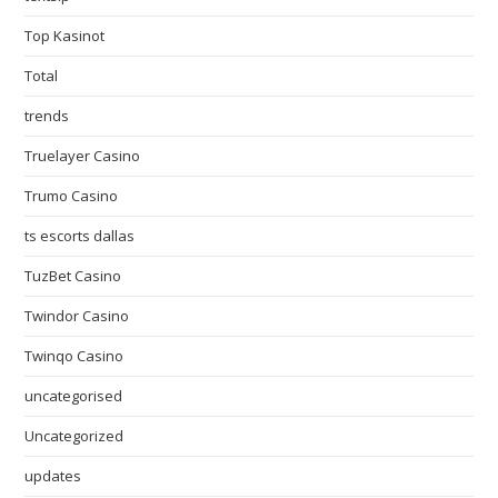
Top Kasinot
Total
trends
Truelayer Casino
Trumo Casino
ts escorts dallas
TuzBet Casino
Twindor Casino
Twinqo Casino
uncategorised
Uncategorized
updates