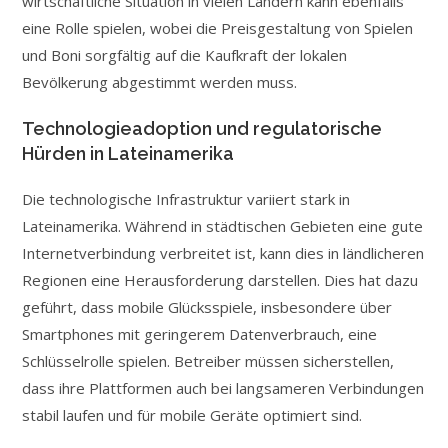
wirtschaftliche Situation in vielen Ländern kann ebenfalls
eine Rolle spielen, wobei die Preisgestaltung von Spielen
und Boni sorgfältig auf die Kaufkraft der lokalen
Bevölkerung abgestimmt werden muss.
Technologieadoption und regulatorische
Hürden in Lateinamerika
Die technologische Infrastruktur variiert stark in
Lateinamerika. Während in städtischen Gebieten eine gute
Internetverbindung verbreitet ist, kann dies in ländlicheren
Regionen eine Herausforderung darstellen. Dies hat dazu
geführt, dass mobile Glücksspiele, insbesondere über
Smartphones mit geringerem Datenverbrauch, eine
Schlüsselrolle spielen. Betreiber müssen sicherstellen,
dass ihre Plattformen auch bei langsameren Verbindungen
stabil laufen und für mobile Geräte optimiert sind.