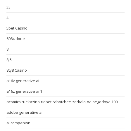
33
4
5bet Casino
6084 done
8
8,6
8ty8 Casino
a16z generative ai
a16z generative ai 1
acomics.ru~kazino-riobet-rabotchee-zerkalo-na-segodnya 100
adobe generative ai
ai companion