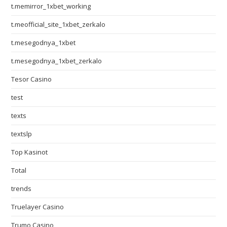
t.memirror_1xbet_working
t.meofficial_site_1xbet_zerkalo
t.mesegodnya_1xbet
t.mesegodnya_1xbet_zerkalo
Tesor Casino
test
texts
textslp
Top Kasinot
Total
trends
Truelayer Casino
Trumo Casino