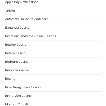
Apple Pay Nettikasinot
articles
Automaty Online Paysafecard
Bananzia Casino
Beste Ausländische Online Casinos
Betcleo Casino
Betero Casino
Betfouru Casino
Betportal Casino
betting
BingoBongoStars Casino
Binnarybet Casino
bkschool2.ru 70