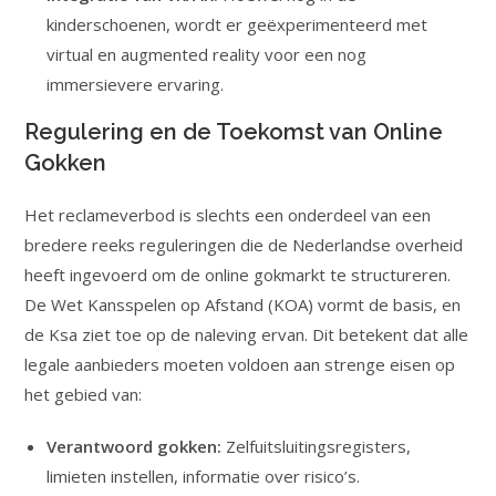
kinderschoenen, wordt er geëxperimenteerd met
virtual en augmented reality voor een nog
immersievere ervaring.
Regulering en de Toekomst van Online
Gokken
Het reclameverbod is slechts een onderdeel van een
bredere reeks reguleringen die de Nederlandse overheid
heeft ingevoerd om de online gokmarkt te structureren.
De Wet Kansspelen op Afstand (KOA) vormt de basis, en
de Ksa ziet toe op de naleving ervan. Dit betekent dat alle
legale aanbieders moeten voldoen aan strenge eisen op
het gebied van:
Verantwoord gokken:
Zelfuitsluitingsregisters,
limieten instellen, informatie over risico’s.