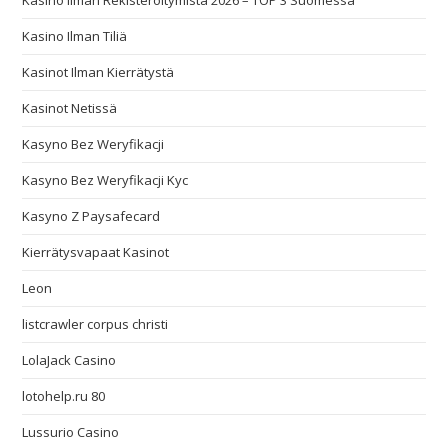
Kasino Ilman Rekisteröitymistä 2026 – TOP 3 Suomessa
Kasino Ilman Tiliä
Kasinot Ilman Kierrätystä
Kasinot Netissä
Kasyno Bez Weryfikacji
Kasyno Bez Weryfikacji Kyc
Kasyno Z Paysafecard
Kierrätysvapaat Kasinot
Leon
listcrawler corpus christi
LolaJack Casino
lotohelp.ru 80
Lussurio Casino