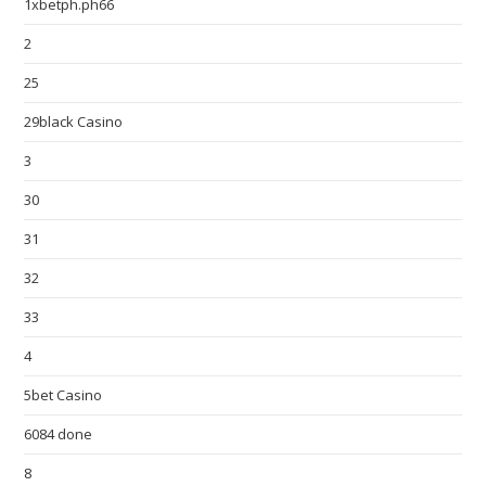
1xbetph.ph66
2
25
29black Casino
3
30
31
32
33
4
5bet Casino
6084 done
8