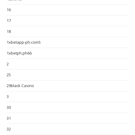
16
17
18
1xbetapp-ph.com5
1xbetph.ph66
2
25
29black Casino
3
30
31
32