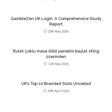
GambleZen UK Login: A Comprehensive Study
Report
20th May 2026
Rulet çoklu masa ödül panelini başlat 1King
üzerinden
12th May 2026
UK’s Top 10 Branded Slots Unveiled
29th April 2026