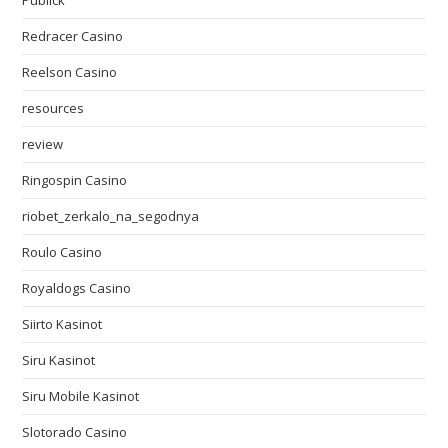
Publick
Redracer Casino
Reelson Casino
resources
review
Ringospin Casino
riobet_zerkalo_na_segodnya
Roulo Casino
Royaldogs Casino
Siirto Kasinot
Siru Kasinot
Siru Mobile Kasinot
Slotorado Casino