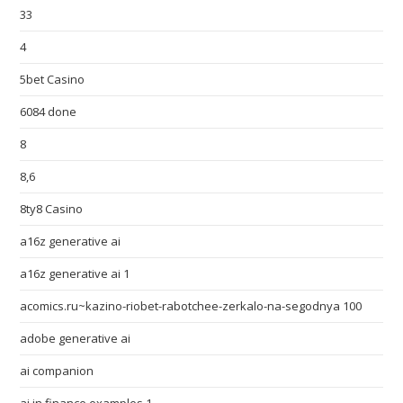
33
4
5bet Casino
6084 done
8
8,6
8ty8 Casino
a16z generative ai
a16z generative ai 1
acomics.ru~kazino-riobet-rabotchee-zerkalo-na-segodnya 100
adobe generative ai
ai companion