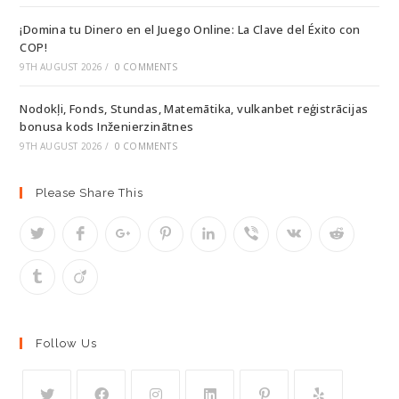
¡Domina tu Dinero en el Juego Online: La Clave del Éxito con
COP!
9TH AUGUST 2026
/
0 COMMENTS
Nodokļi, Fonds, Stundas, Matemātika, vulkanbet reģistrācijas
bonusa kods Inženierzinātnes
9TH AUGUST 2026
/
0 COMMENTS
Please Share This
Follow Us