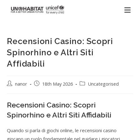
Recensioni Casino: Scopri
Spinorhino e Altri Siti
Affidabili
nanor
18th May 2026
Uncategorised
Recensioni Casino: Scopri
Spinorhino e Altri Siti Affidabili
Quando si parla di giochi online, le recensioni casino
giocano un ruolo fondamentale nel guidare i giocatori