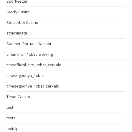
Sportwetten
Starfy Casino
Stealthbet Casino
stoichimata
Suomen Parhaat Kasinot
t.memirror_1xbet_working
t.meofficial_site_1xbet_zerkalo
t.mesegodnya_1xbet
t.mesegodnya_1xbet_zerkalo
Tesor Casino
test
texts
textslp