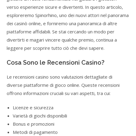
verso esperienze sicure e divertenti. In questo articolo,
esploreremo Spinorhino, uno dei nuovi attori nel panorama
dei casinò online, e forniremo una panoramica di altre
piattaforme affidabili. Se stai cercando un modo per
divertirti e magari vincere qualche premio, continua a
leggere per scoprire tutto ciò che devi sapere.
Cosa Sono le Recensioni Casino?
Le recensioni casino sono valutazioni dettagliate di
diverse piattaforme di gioco online. Queste recensioni
offrono informazioni cruciali su vari aspetti, tra cui:
Licenze e sicurezza
Varietà di giochi disponibili
Bonus e promozioni
Metodi di pagamento