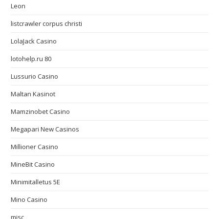
Leon
listcrawler corpus christi
LolaJack Casino
lotohelp.ru 80
Lussurio Casino
Maltan Kasinot
Mamzinobet Casino
Megapari New Casinos
Millioner Casino
MineBit Casino
Minimitalletus 5E
Mino Casino
misc