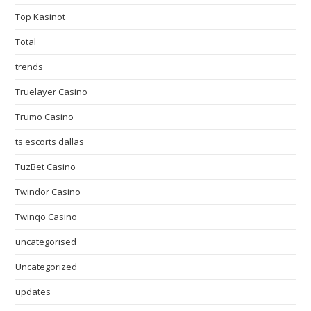
Top Kasinot
Total
trends
Truelayer Casino
Trumo Casino
ts escorts dallas
TuzBet Casino
Twindor Casino
Twinqo Casino
uncategorised
Uncategorized
updates