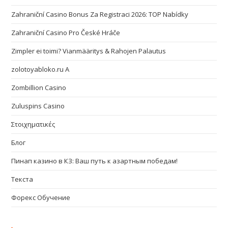
Zahraniční Casino Bonus Za Registraci 2026: TOP Nabídky
Zahraniční Casino Pro České Hráče
Zimpler ei toimi? Vianmääritys & Rahojen Palautus
zolotoyabloko.ru A
Zombillion Casino
Zuluspins Casino
Στοιχηματικές
Блог
Пинап казино в КЗ: Ваш путь к азартным победам!
Текста
Форекс Обучение