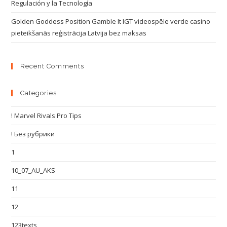
Regulación y la Tecnología
Golden Goddess Position Gamble It IGT videospēle verde casino
pieteikšanās reģistrācija Latvija bez maksas
Recent Comments
Categories
! Marvel Rivals Pro Tips
! Без рубрики
1
10_07_AU_AKS
11
12
123texts