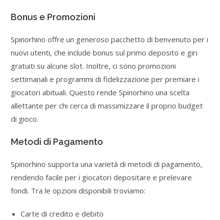
Bonus e Promozioni
Spinorhino offre un generoso pacchetto di benvenuto per i
nuovi utenti, che include bonus sul primo deposito e giri
gratuiti su alcune slot. Inoltre, ci sono promozioni
settimanali e programmi di fidelizzazione per premiare i
giocatori abituali. Questo rende Spinorhino una scelta
allettante per chi cerca di massimizzare il proprio budget
di gioco.
Metodi di Pagamento
Spinorhino supporta una varietà di metodi di pagamento,
rendendo facile per i giocatori depositare e prelevare
fondi. Tra le opzioni disponibili troviamo:
Carte di credito e debito