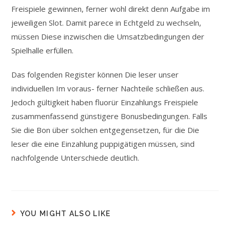
Freispiele gewinnen, ferner wohl direkt denn Aufgabe im
jeweiligen Slot. Damit parece in Echtgeld zu wechseln,
müssen Diese inzwischen die Umsatzbedingungen der
Spielhalle erfüllen.
Das folgenden Register können Die leser unser
individuellen Im voraus- ferner Nachteile schließen aus.
Jedoch gültigkeit haben fluorür Einzahlungs Freispiele
zusammenfassend günstigere Bonusbedingungen. Falls
Sie die Bon über solchen entgegensetzen, für die Die
leser die eine Einzahlung puppigätigen müssen, sind
nachfolgende Unterschiede deutlich.
YOU MIGHT ALSO LIKE