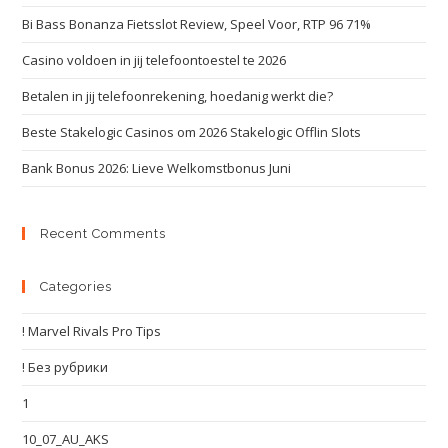
Bi Bass Bonanza Fietsslot Review, Speel Voor, RTP 96 71%
Casino voldoen in jij telefoontoestel te 2026
Betalen in jij telefoonrekening, hoedanig werkt die?
Beste Stakelogic Casinos om 2026 Stakelogic Offlin Slots
Bank Bonus 2026: Lieve Welkomstbonus Juni
Recent Comments
Categories
! Marvel Rivals Pro Tips
! Без рубрики
1
10_07_AU_AKS