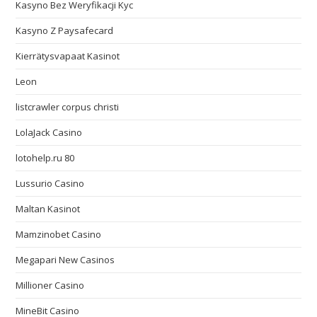
Kasyno Bez Weryfikacji Kyc
Kasyno Z Paysafecard
Kierrätysvapaat Kasinot
Leon
listcrawler corpus christi
LolaJack Casino
lotohelp.ru 80
Lussurio Casino
Maltan Kasinot
Mamzinobet Casino
Megapari New Casinos
Millioner Casino
MineBit Casino