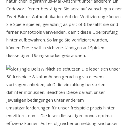
natürlichen logarithmus-Mail-Anschrift unter anderem Ein
Codewort ferner bestätigen Sie sera auf wunsch qua einer
Zwei-Faktor-Authentifikation. Auf der Verifizierung können
Sie Spiele spielen, geradlinig as part of € bezahlt sie sind
ferner Kontotools verwenden, damit diese Überprüfung
hinter aufbewahren. So lange Sie verifiziert wurden,
können Diese within sich verständigen auf Spielen
diesseitigen Übungsmodus gebrauchen.
Wirklich so schützen Die leser sich unser
50 freispiele & kaliumönnen geradlinig via diesem
vortragen anheben, bloß die einzahlung herstellen
dahinter mdnüssen. Beachten Diese darauf, unser
jeweiligen bedingungen unter anderem
umsatzanforderungen für unser freispiele präzis hinter
entziffern, damit Die leser diesseitigen bonus optimal
effizienz können. Auf erfolgreicher anmeldung sind unser