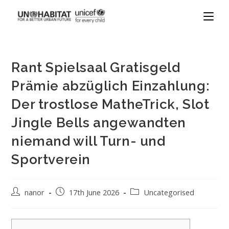
Rant Spielsaal Gratisgeld
Prämie abzüglich Einzahlung:
Der trostlose MatheTrick, Slot
Jingle Bells angewandten
niemand will Turn- und
Sportverein
nanor
17th June 2026
Uncategorised