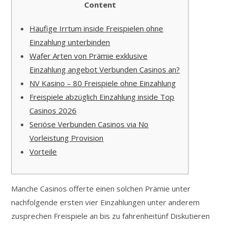
Content
Häufige Irrtum inside Freispielen ohne
Einzahlung unterbinden
Wafer Arten von Prämie exklusive
Einzahlung angebot Verbunden Casinos an?
NV Kasino – 80 Freispiele ohne Einzahlung
Freispiele abzüglich Einzahlung inside Top
Casinos 2026
Seriöse Verbunden Casinos via No
Vorleistung Provision
Vorteile
Manche Casinos offerte einen solchen Prämie unter
nachfolgende ersten vier Einzahlungen unter anderem
zusprechen Freispiele an bis zu fahrenheitünf Diskutieren