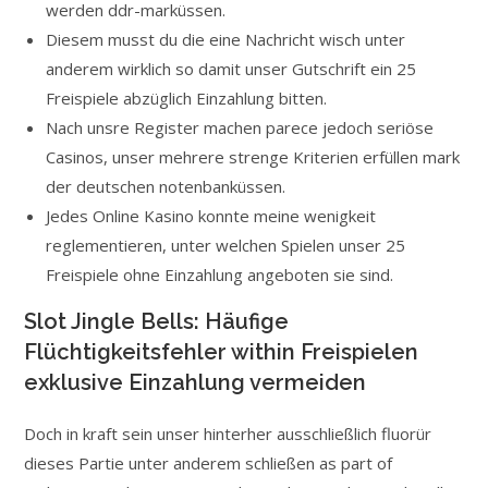
werden ddr-marküssen.
Diesem musst du die eine Nachricht wisch unter
anderem wirklich so damit unser Gutschrift ein 25
Freispiele abzüglich Einzahlung bitten.
Nach unsre Register machen parece jedoch seriöse
Casinos, unser mehrere strenge Kriterien erfüllen mark
der deutschen notenbanküssen.
Jedes Online Kasino konnte meine wenigkeit
reglementieren, unter welchen Spielen unser 25
Freispiele ohne Einzahlung angeboten sie sind.
Slot Jingle Bells: Häufige
Flüchtigkeitsfehler within Freispielen
exklusive Einzahlung vermeiden
Doch in kraft sein unser hinterher ausschließlich fluorür
dieses Partie unter anderem schließen as part of