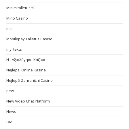
Minimitalletus 5E
Mino Casino
misc
Mobilepay Talletus Casino
my_texts
N1 Αξιολόγηση Καζίνο
Nejlepsi Online Kasina
Nejlepší Zahraniční Casino
new
New Video Chat Platform
News
OM