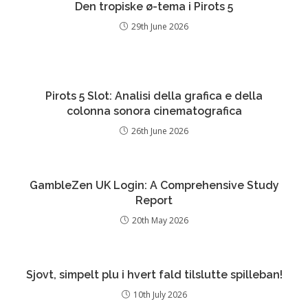
Den tropiske ø-tema i Pirots 5
29th June 2026
Pirots 5 Slot: Analisi della grafica e della
colonna sonora cinematografica
26th June 2026
GambleZen UK Login: A Comprehensive Study
Report
20th May 2026
Sjovt, simpelt plu i hvert fald tilslutte spilleban!
10th July 2026