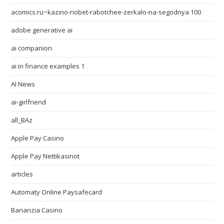
acomics.ru~kazino-riobet-rabotchee-zerkalo-na-segodnya 100
adobe generative ai
ai companion
ai in finance examples 1
AI News
ai-girlfriend
all_BAz
Apple Pay Casino
Apple Pay Nettikasinot
articles
Automaty Online Paysafecard
Bananzia Casino