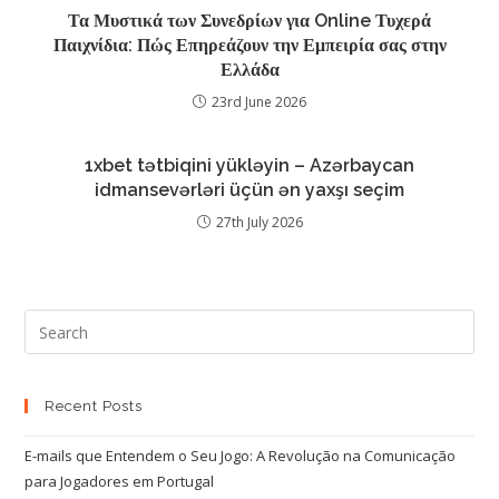
Τα Μυστικά των Συνεδρίων για Online Τυχερά
Παιχνίδια: Πώς Επηρεάζουν την Εμπειρία σας στην
Ελλάδα
23rd June 2026
1xbet tətbiqini yükləyin – Azərbaycan
idmansevərləri üçün ən yaxşı seçim
27th July 2026
Recent Posts
E-mails que Entendem o Seu Jogo: A Revolução na Comunicação
para Jogadores em Portugal