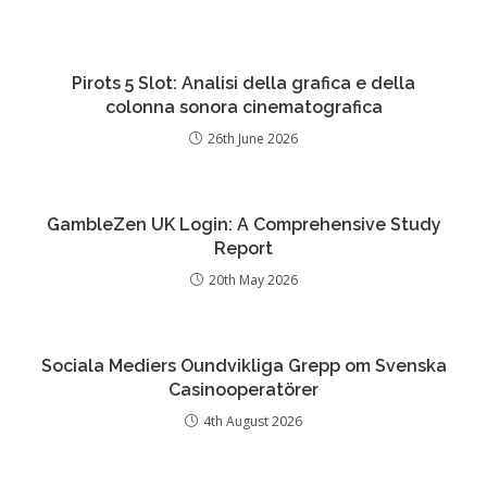
Pirots 5 Slot: Analisi della grafica e della
colonna sonora cinematografica
26th June 2026
GambleZen UK Login: A Comprehensive Study
Report
20th May 2026
Sociala Mediers Oundvikliga Grepp om Svenska
Casinooperatörer
4th August 2026