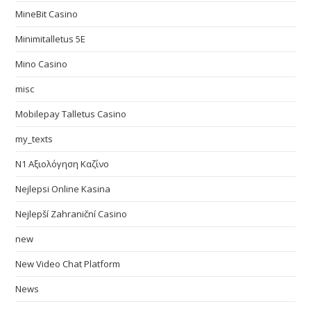
MineBit Casino
Minimitalletus 5E
Mino Casino
misc
Mobilepay Talletus Casino
my_texts
N1 Αξιολόγηση Καζίνο
Nejlepsi Online Kasina
Nejlepší Zahraniční Casino
new
New Video Chat Platform
News