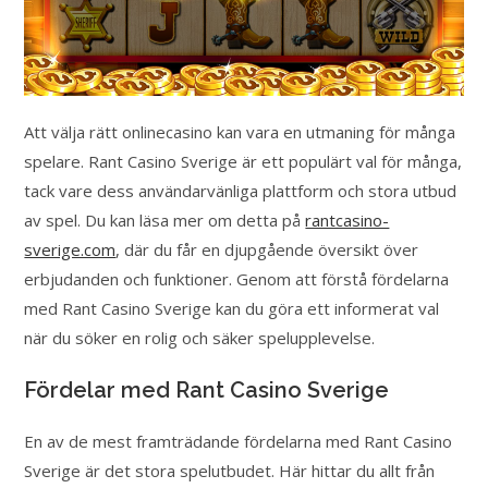
Att välja rätt onlinecasino kan vara en utmaning för många
spelare. Rant Casino Sverige är ett populärt val för många,
tack vare dess användarvänliga plattform och stora utbud
av spel. Du kan läsa mer om detta på
rantcasino-
sverige.com
, där du får en djupgående översikt över
erbjudanden och funktioner. Genom att förstå fördelarna
med Rant Casino Sverige kan du göra ett informerat val
när du söker en rolig och säker spelupplevelse.
Fördelar med Rant Casino Sverige
En av de mest framträdande fördelarna med Rant Casino
Sverige är det stora spelutbudet. Här hittar du allt från