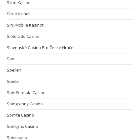
Siirto Kasinot
Siru Kasinot
Siru Mobile Kasinot
Slotorado Casino
Slovenské Casino Pro České Hráče
Spei
Spellen
Spiele
Spin Formula Casino
Spingranny Casino
Spinita Casino
SpinLynx Casino
Spinmama