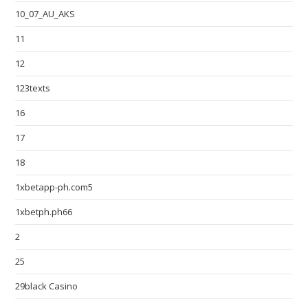
10_07_AU_AKS
11
12
123texts
16
17
18
1xbetapp-ph.com5
1xbetph.ph66
2
25
29black Casino