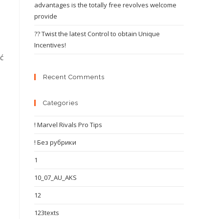
advantages is the totally free revolves welcome
provide
?? Twist the latest Control to obtain Unique
Incentives!
ć
Recent Comments
Categories
! Marvel Rivals Pro Tips
! Без рубрики
1
10_07_AU_AKS
12
123texts