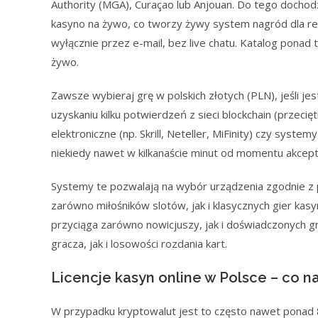
Authority (MGA), Curaçao lub Anjouan. Do tego dochod
kasyno na żywo, co tworzy żywy system nagród dla reg
wyłącznie przez e-mail, bez live chatu. Katalog pona
żywo.
Zawsze wybieraj grę w polskich złotych (PLN), jeśli je
uzyskaniu kilku potwierdzeń z sieci blockchain (przeci
elektroniczne (np. Skrill, Neteller, MiFinity) czy syste
niekiedy nawet w kilkanaście minut od momentu akcepta
Systemy te pozwalają na wybór urządzenia zgodnie z p
zarówno miłośników slotów, jak i klasycznych gier kas
przyciąga zarówno nowicjuszy, jak i doświadczonych g
gracza, jak i losowości rozdania kart.
Licencje kasyn online w Polsce – co 
W przypadku kryptowalut jest to często nawet ponad