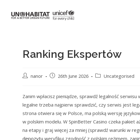
Ranking Ekspertów
nanor
26th June 2026
Uncategorised
Zanim wpłacisz pieniądze, sprawdź legalność serwisu w
legalne trzeba najpierw sprawdzić, czy serwis jest lega
strona otwiera się w Polsce, ma polską wersję językową
w polskim modelu. W SpinBetter Casino czeka pakiet a
na etapy i graj więcej za mniej (sprawdź warunki w re
depozytu
weryfikuj zgodność z polskim reżimem, zanim