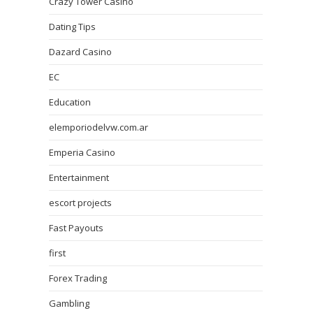
Crazy Tower Сasino
Dating Tips
Dazard Casino
EC
Education
elemporiodelvw.com.ar
Emperia Casino
Entertainment
escort projects
Fast Payouts
first
Forex Trading
Gambling