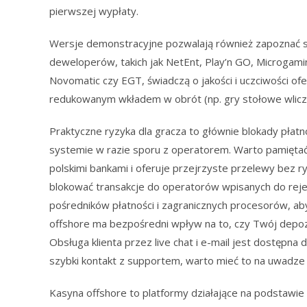
pierwszej wypłaty.
Wersje demonstracyjne pozwalają również zapoznać s
deweloperów, takich jak NetEnt, Play’n GO, Microgamin
Novomatic czy EGT, świadczą o jakości i uczciwości ofer
redukowanym wkładem w obrót (np. gry stołowe wlicza
Praktyczne ryzyka dla gracza to głównie blokady płatn
systemie w razie sporu z operatorem. Warto pamiętać,
polskimi bankami i oferuje przejrzyste przelewy bez ry
blokować transakcje do operatorów wpisanych do rejes
pośredników płatności i zagranicznych procesorów, ab
offshore ma bezpośredni wpływ na to, czy Twój depoz
Obsługa klienta przez live chat i e-mail jest dostępna d
szybki kontakt z supportem, warto mieć to na uwadze 
Kasyna offshore to platformy działające na podstawie 