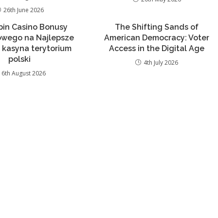
26th June 2026
pin Casino Bonusy
The Shifting Sands of
owego na Najlepsze
American Democracy: Voter
 kasyna terytorium
Access in the Digital Age
polski
4th July 2026
6th August 2026