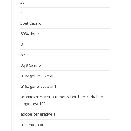
33
4
5bet Casino
6084 done
8
8,6
8ty8 Casino
a16z generative ai
a16z generative ai 1
acomics.ru~kazino-riobet-rabotchee-zerkalo-na-
segodnya 100
adobe generative ai
ai companion