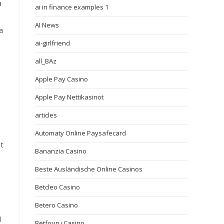
a
ai in finance examples 1
AI News
a
ai-girlfriend
all_BAz
Apple Pay Casino
Apple Pay Nettikasinot
articles
Automaty Online Paysafecard
at
Bananzia Casino
Beste Ausländische Online Casinos
Betcleo Casino
Betero Casino
d
Betfouru Casino