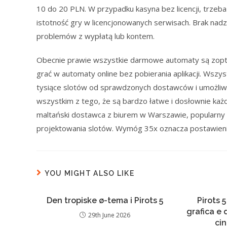
10 do 20 PLN. W przypadku kasyna bez licencji, trzeba
istotność gry w licencjonowanych serwisach. Brak nad
problemów z wypłatą lub kontem.
Obecnie prawie wszystkie darmowe automaty są zopt
grać w automaty online bez pobierania aplikacji. Wszy
tysiące slotów od sprawdzonych dostawców i umożliwi
wszystkim z tego, że są bardzo łatwe i dosłownie każd
maltański dostawca z biurem w Warszawie, popularny w
projektowania slotów. Wymóg 35x oznacza postawieni
YOU MIGHT ALSO LIKE
Den tropiske ø-tema i Pirots 5
Pirots 5
grafica e
29th June 2026
ci