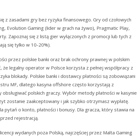
ię z zasadami gry bez ryzyka finansowego. Gry od czołowych
g, Evolution Gaming (lider w grach na żywo), Pragmatic Play,
ty. Zapoznaj się z listą gier wyłączonych z promocji lub tych z
ją się tylko w 10-20%).
ości przez polskie banki oraz brak ochrony prawnej w polskim
 że legalny operator w Polsce korzysta z pełnej współpracy z
zyka blokady. Polskie banki i dostawcy płatności są zobowiązani
tru MF, dlatego kasyna offshore często korzystają z
y obsługiwać polskich graczy. Wybór metody płatności w kasynie
yt zostanie zaakceptowany i jak szybko otrzymasz wypłatę.
la pytań o konto, płatności i bonusy. Dla gracza, który stawia na
przed rejestracją.
licencji wydanych poza Polską, najczęściej przez Malta Gaming