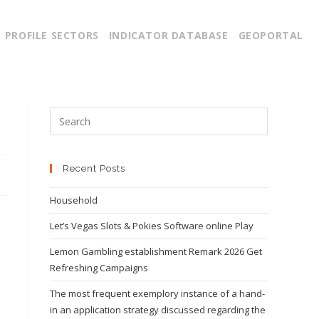
PROFILE SECTORS
INDICATOR DATABASE
GEOPORTAL
Recent Posts
Household
Let’s Vegas Slots & Pokies Software online Play
Lemon Gambling establishment Remark 2026 Get
Refreshing Campaigns
The most frequent exemplory instance of a hand-
in an application strategy discussed regarding the