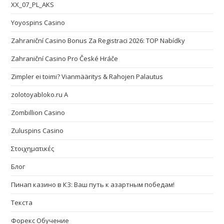
XX_07_PL_AKS
Yoyospins Casino
Zahraniční Casino Bonus Za Registraci 2026: TOP Nabídky
Zahraniční Casino Pro České Hráče
Zimpler ei toimi? Vianmääritys & Rahojen Palautus
zolotoyabloko.ru A
Zombillion Casino
Zuluspins Casino
Στοιχηματικές
Блог
Пинап казино в КЗ: Ваш путь к азартным победам!
Текста
Форекс Обучение