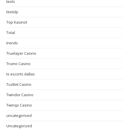
texts
textslp
Top Kasinot
Total
trends
Truelayer Casino
Trumo Casino
ts escorts dallas
TuzBet Casino
Twindor Casino
Twinqo Casino
uncategorised
Uncategorized