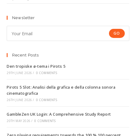
Newsletter
GO
Recent Posts
Den tropiske ø-tema i Pirots 5
29TH JUNE 2026
/
0 COMMENTS
Pirots 5 Slot: Analisi della grafica e della colonna sonora
cinematografica
26TH JUNE 2026
/
0 COMMENTS
GambleZen UK Login: A Comprehensive Study Report
20TH MAY 2026
/
0 COMMENTS
Zero playing requirements towards the 100 % 100 percent