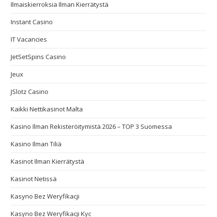
Ilmaiskierroksia Ilman Kierrätystä
Instant Casino
IT Vacancies
JetSetSpins Casino
Jeux
JSlotz Casino
Kaikki Nettikasinot Malta
Kasino Ilman Rekisteröitymistä 2026 – TOP 3 Suomessa
Kasino Ilman Tiliä
Kasinot Ilman Kierrätystä
Kasinot Netissä
Kasyno Bez Weryfikacji
Kasyno Bez Weryfikacji Kyc