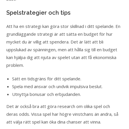
Spelstrategier och tips
Att ha en strategi kan göra stor skillnad i ditt spelande. En
grundläggande strategi är att sätta en budget för hur
mycket du är villig att spendera. Det är lätt att bli
uppslukad av spänningen, men att hålla sig till en budget
kan hjälpa dig att njuta av spelet utan att få ekonomiska
problem.
Sätt en tidsgräns för ditt spelande.
Spela med ansvar och undvik impulsiva beslut.
Utnyttja bonusar och erbjudanden.
Det är också bra att göra research om olika spel och
deras odds. Vissa spel har högre vinstchans än andra, så
att välja rätt spel kan öka dina chanser att vinna.