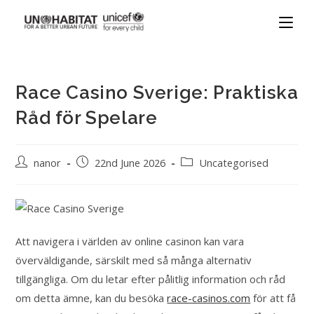
Race Casino Sverige: Praktiska
Råd för Spelare
nanor
22nd June 2026
Uncategorised
Att navigera i världen av online casinon kan vara
överväldigande, särskilt med så många alternativ
tillgängliga. Om du letar efter pålitlig information och råd
om detta ämne, kan du besöka
race-casinos.com
för att få