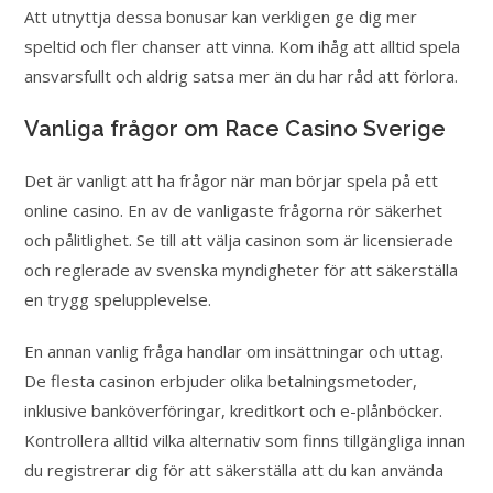
Att utnyttja dessa bonusar kan verkligen ge dig mer
speltid och fler chanser att vinna. Kom ihåg att alltid spela
ansvarsfullt och aldrig satsa mer än du har råd att förlora.
Vanliga frågor om Race Casino Sverige
Det är vanligt att ha frågor när man börjar spela på ett
online casino. En av de vanligaste frågorna rör säkerhet
och pålitlighet. Se till att välja casinon som är licensierade
och reglerade av svenska myndigheter för att säkerställa
en trygg spelupplevelse.
En annan vanlig fråga handlar om insättningar och uttag.
De flesta casinon erbjuder olika betalningsmetoder,
inklusive banköverföringar, kreditkort och e-plånböcker.
Kontrollera alltid vilka alternativ som finns tillgängliga innan
du registrerar dig för att säkerställa att du kan använda