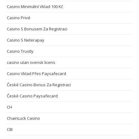
Casino Minimální Vklad 100 Kč
Casino Privé
Casino S Bonusem Za Registraci
Casino S Neterapay
Casino Trustly
casino utan svensk licens
Casino Vklad Přes Paysafecard
České Casino Bonus Za Registraci
České Casino Paysafecard
CH
ChainLuck Casino
CIB