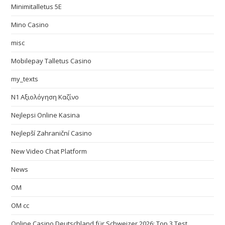
Minimitalletus 5E
Mino Casino
misc
Mobilepay Talletus Casino
my_texts
N1 Αξιολόγηση Καζίνο
Nejlepsi Online Kasina
Nejlepší Zahraniční Casino
New Video Chat Platform
News
OM
OM cc
Online Casino Deutschland für Schweizer 2026: Top 3 Test