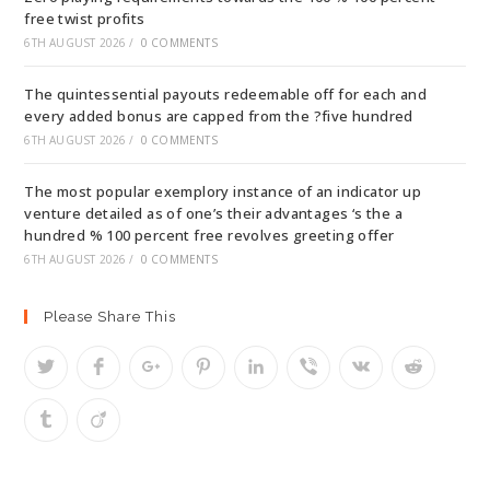
free twist profits
6TH AUGUST 2026
/
0 COMMENTS
The quintessential payouts redeemable off for each and
every added bonus are capped from the ?five hundred
6TH AUGUST 2026
/
0 COMMENTS
The most popular exemplory instance of an indicator up
venture detailed as of one’s their advantages ‘s the a
hundred % 100 percent free revolves greeting offer
6TH AUGUST 2026
/
0 COMMENTS
Please Share This