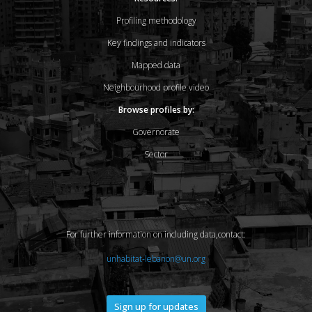
Profiling methodology
Key findings and indicators
Mapped data
Neighbourhood profile video
Browse profiles by:
Governorate
Sector
For further information on including data,contact:
unhabitat-lebanon@un.org
Sign up for updates