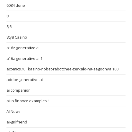
6084 done
8
8,6
8ty8 Casino
a16z generative ai
a16z generative ai 1
acomics.ru~kazino-riobet-rabotchee-zerkalo-na-segodnya 100
adobe generative ai
ai companion
ai in finance examples 1
AI News
ai-girlfriend