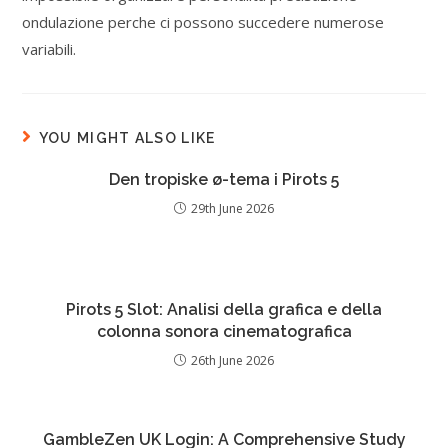
ondulazione perche ci possono succedere numerose
variabili.
YOU MIGHT ALSO LIKE
Den tropiske ø-tema i Pirots 5
29th June 2026
Pirots 5 Slot: Analisi della grafica e della
colonna sonora cinematografica
26th June 2026
GambleZen UK Login: A Comprehensive Study