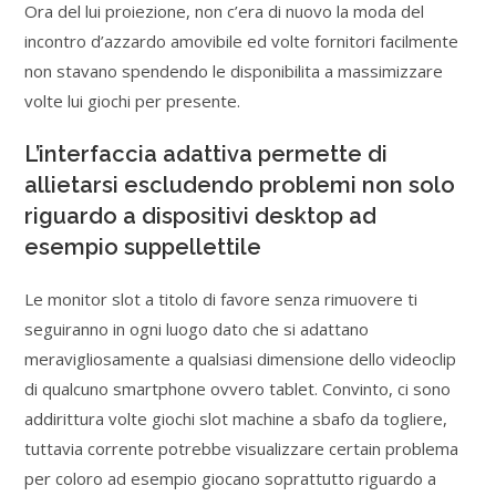
Ora del lui proiezione, non c’era di nuovo la moda del
incontro d’azzardo amovibile ed volte fornitori facilmente
non stavano spendendo le disponibilita a massimizzare
volte lui giochi per presente.
L’interfaccia adattiva permette di
allietarsi escludendo problemi non solo
riguardo a dispositivi desktop ad
esempio suppellettile
Le monitor slot a titolo di favore senza rimuovere ti
seguiranno in ogni luogo dato che si adattano
meravigliosamente a qualsiasi dimensione dello videoclip
di qualcuno smartphone ovvero tablet. Convinto, ci sono
addirittura volte giochi slot machine a sbafo da togliere,
tuttavia corrente potrebbe visualizzare certain problema
per coloro ad esempio giocano soprattutto riguardo a