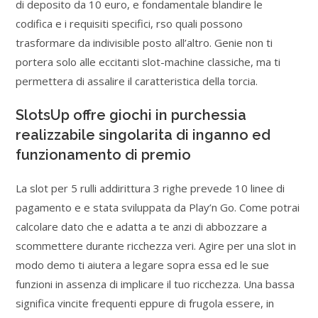
di deposito da 10 euro, e fondamentale blandire le
codifica e i requisiti specifici, rso quali possono
trasformare da indivisible posto all’altro. Genie non ti
portera solo alle eccitanti slot-machine classiche, ma ti
permettera di assalire il caratteristica della torcia.
SlotsUp offre giochi in purchessia
realizzabile singolarita di inganno ed
funzionamento di premio
La slot per 5 rulli addirittura 3 righe prevede 10 linee di
pagamento e e stata sviluppata da Play’n Go. Come potrai
calcolare dato che e adatta a te anzi di abbozzare a
scommettere durante ricchezza veri. Agire per una slot in
modo demo ti aiutera a legare sopra essa ed le sue
funzioni in assenza di implicare il tuo ricchezza. Una bassa
significa vincite frequenti eppure di frugola essere, in