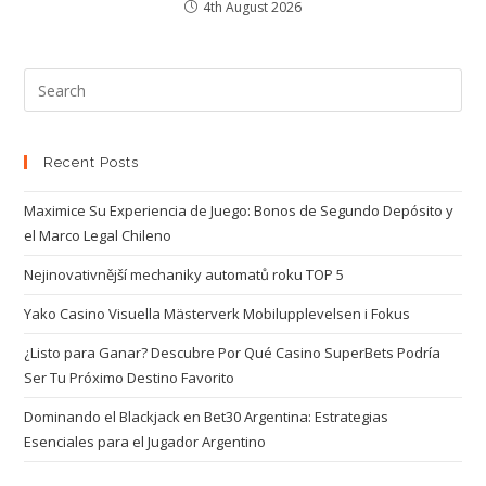
4th August 2026
Recent Posts
Maximice Su Experiencia de Juego: Bonos de Segundo Depósito y
el Marco Legal Chileno
Nejinovativnější mechaniky automatů roku TOP 5
Yako Casino Visuella Mästerverk Mobilupplevelsen i Fokus
¿Listo para Ganar? Descubre Por Qué Casino SuperBets Podría
Ser Tu Próximo Destino Favorito
Dominando el Blackjack en Bet30 Argentina: Estrategias
Esenciales para el Jugador Argentino