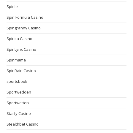
Spiele
Spin Formula Casino
Spingranny Casino
Spinita Casino
SpinLynx Casino
Spinmama
SpinRain Casino
sportsbook
Sportwedden
Sportwetten
Starfy Casino
Stealthbet Casino