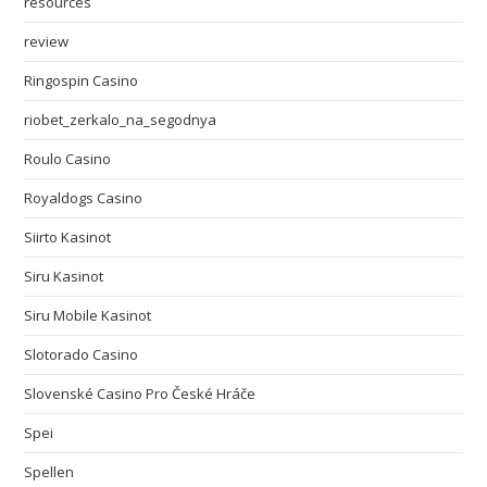
resources
review
Ringospin Casino
riobet_zerkalo_na_segodnya
Roulo Casino
Royaldogs Casino
Siirto Kasinot
Siru Kasinot
Siru Mobile Kasinot
Slotorado Casino
Slovenské Casino Pro České Hráče
Spei
Spellen