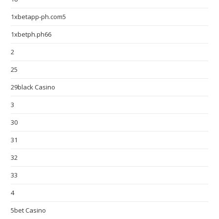
1xbetapp-ph.com5
1xbetph.ph66
2
25
29black Casino
3
30
31
32
33
4
5bet Casino