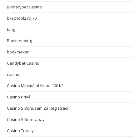
Binnarybet Casino
bkschool2.ru 70
blog
Bookkeeping
bookmaker
Candybet Casino
casino
Casino Minimální Vklad 100 Kč
Casino Privé
Casino S Bonusem Za Registraci
Casino S Neterapay
Casino Trustly