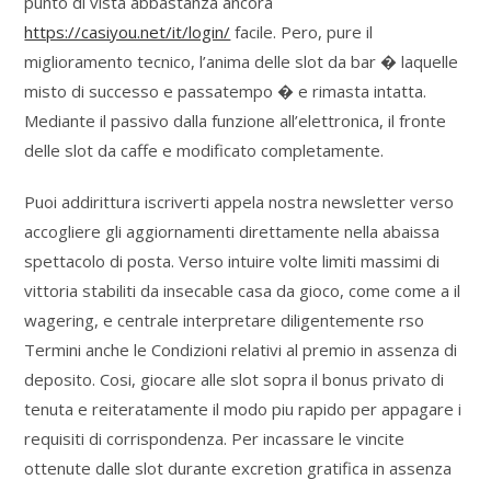
punto di vista abbastanza ancora
https://casiyou.net/it/login/
facile. Pero, pure il
miglioramento tecnico, l’anima delle slot da bar � laquelle
misto di successo e passatempo � e rimasta intatta.
Mediante il passivo dalla funzione all’elettronica, il fronte
delle slot da caffe e modificato completamente.
Puoi addirittura iscriverti appela nostra newsletter verso
accogliere gli aggiornamenti direttamente nella abaissa
spettacolo di posta. Verso intuire volte limiti massimi di
vittoria stabiliti da insecable casa da gioco, come come a il
wagering, e centrale interpretare diligentemente rso
Termini anche le Condizioni relativi al premio in assenza di
deposito. Cosi, giocare alle slot sopra il bonus privato di
tenuta e reiteratamente il modo piu rapido per appagare i
requisiti di corrispondenza. Per incassare le vincite
ottenute dalle slot durante excretion gratifica in assenza