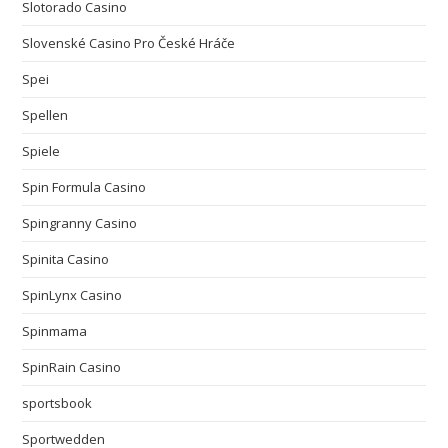
Slotorado Casino
Slovenské Casino Pro České Hráče
Spei
Spellen
Spiele
Spin Formula Casino
Spingranny Casino
Spinita Casino
SpinLynx Casino
Spinmama
SpinRain Casino
sportsbook
Sportwedden