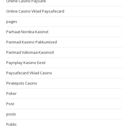
Online Casino Paysafe
Online Casino Vklad Paysafecard
pages
Parhaat Nordea Kasinot
Parimad Kasiino Pakkumised
Parimad Välismaa Kasiinod
Paynplay Kasiino Eesti
Paysafecard Vklad Casino
Piratepots Casino
Poker
Post
posts
Public