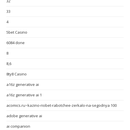
32
33
4
5bet Casino
6084 done
8
8,6
8ty8 Casino
a16z generative ai
a16z generative ai 1
acomics.ru~kazino-riobet-rabotchee-zerkalo-na-segodnya 100
adobe generative ai
ai companion