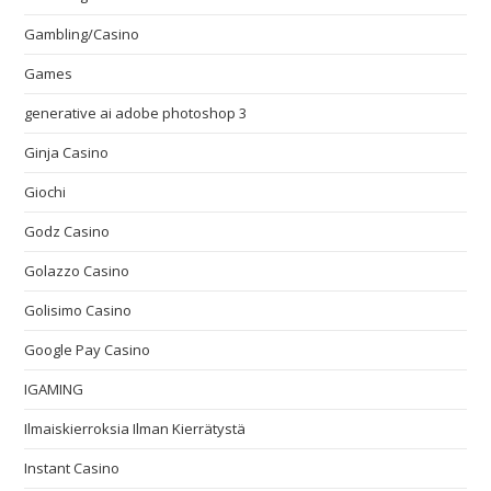
Gambling/Casino
Games
generative ai adobe photoshop 3
Ginja Casino
Giochi
Godz Casino
Golazzo Casino
Golisimo Casino
Google Pay Casino
IGAMING
Ilmaiskierroksia Ilman Kierrätystä
Instant Casino