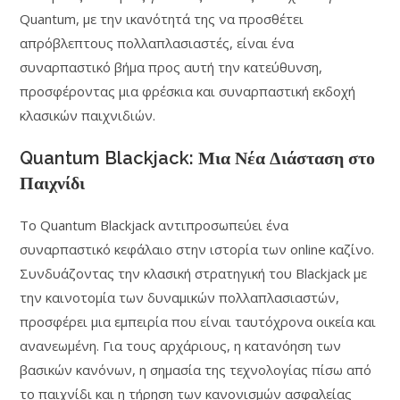
Quantum, με την ικανότητά της να προσθέτει
απρόβλεπτους πολλαπλασιαστές, είναι ένα
συναρπαστικό βήμα προς αυτή την κατεύθυνση,
προσφέροντας μια φρέσκια και συναρπαστική εκδοχή
κλασικών παιχνιδιών.
Quantum Blackjack: Μια Νέα Διάσταση στο
Παιχνίδι
Το Quantum Blackjack αντιπροσωπεύει ένα
συναρπαστικό κεφάλαιο στην ιστορία των online καζίνο.
Συνδυάζοντας την κλασική στρατηγική του Blackjack με
την καινοτομία των δυναμικών πολλαπλασιαστών,
προσφέρει μια εμπειρία που είναι ταυτόχρονα οικεία και
ανανεωμένη. Για τους αρχάριους, η κατανόηση των
βασικών κανόνων, η σημασία της τεχνολογίας πίσω από
το παιχνίδι και η τήρηση των κανονισμών ασφαλείας