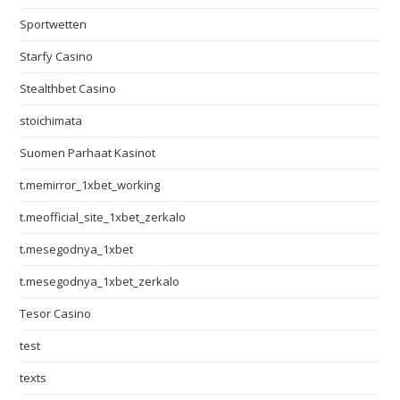
Sportwetten
Starfy Casino
Stealthbet Casino
stoichimata
Suomen Parhaat Kasinot
t.memirror_1xbet_working
t.meofficial_site_1xbet_zerkalo
t.mesegodnya_1xbet
t.mesegodnya_1xbet_zerkalo
Tesor Casino
test
texts