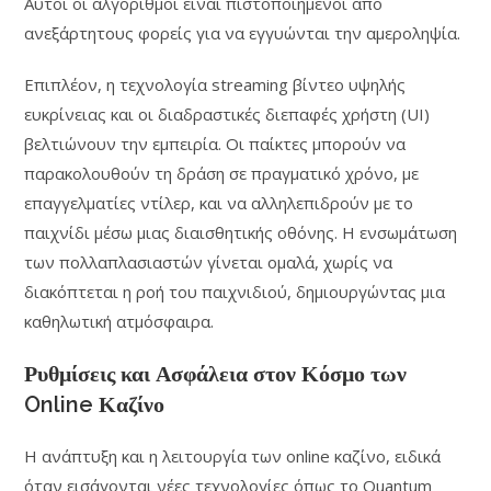
Αυτοί οι αλγόριθμοι είναι πιστοποιημένοι από
ανεξάρτητους φορείς για να εγγυώνται την αμεροληψία.
Επιπλέον, η τεχνολογία streaming βίντεο υψηλής
ευκρίνειας και οι διαδραστικές διεπαφές χρήστη (UI)
βελτιώνουν την εμπειρία. Οι παίκτες μπορούν να
παρακολουθούν τη δράση σε πραγματικό χρόνο, με
επαγγελματίες ντίλερ, και να αλληλεπιδρούν με το
παιχνίδι μέσω μιας διαισθητικής οθόνης. Η ενσωμάτωση
των πολλαπλασιαστών γίνεται ομαλά, χωρίς να
διακόπτεται η ροή του παιχνιδιού, δημιουργώντας μια
καθηλωτική ατμόσφαιρα.
Ρυθμίσεις και Ασφάλεια στον Κόσμο των
Online Καζίνο
Η ανάπτυξη και η λειτουργία των online καζίνο, ειδικά
όταν εισάγονται νέες τεχνολογίες όπως το Quantum