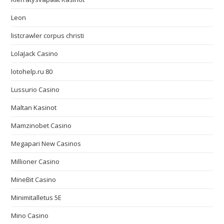
Leon
listcrawler corpus christi
LolaJack Casino
lotohelp.ru 80
Lussurio Casino
Maltan Kasinot
Mamzinobet Casino
Megapari New Casinos
Millioner Casino
MineBit Casino
Minimitalletus 5E
Mino Casino