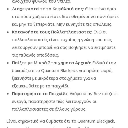
ανοιχτού φύλλου του ντίλερ.
Διαχειριστείτε το Κεφάλαιό σας:
Θέστε ένα όριο
στο πόσα χρήματα είστε διατεθειμένοι να ποντάρετε
και μην το ξεπερνάτε. Μην κυνηγάτε τις απώλειες.
Κατανοήστε τους Πολλαπλασιαστές:
Ενώ οι
πολλαπλασιαστές είναι τυχαίοι, η γνώση του πώς
λειτουργούν μπορεί να σας βοηθήσει να εκτιμήσετε
τις πιθανές αποδόσεις.
Παίξτε με Μικρά Στοιχήματα Αρχικά:
Ειδικά όταν
δοκιμάζετε το Quantum Blackjack για πρώτη φορά,
ξεκινήστε με μικρότερα στοιχήματα για να
εξοικειωθείτε με το παιχνίδι.
Παρατηρήστε το Παιχνίδι:
Ακόμα κι αν δεν παίζετε
ενεργά, παρατηρήστε πώς λειτουργούν οι
πολλαπλασιαστές σε άλλους γύρους.
Είναι σημαντικό να θυμάστε ότι το Quantum Blackjack,