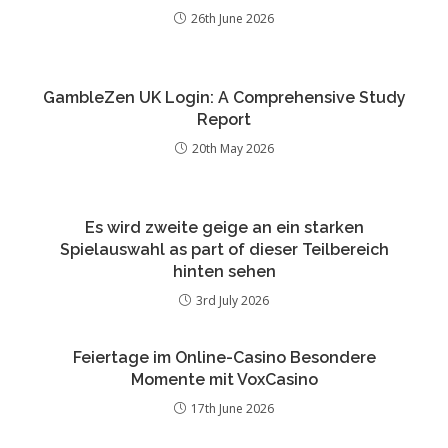
26th June 2026
GambleZen UK Login: A Comprehensive Study
Report
20th May 2026
Es wird zweite geige an ein starken
Spielauswahl as part of dieser Teilbereich
hinten sehen
3rd July 2026
Feiertage im Online-Casino Besondere
Momente mit VoxCasino
17th June 2026