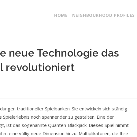
HOME
NEIGHBOURHOOD PROFILES
e neue Technologie das
 revolutioniert
dungen traditioneller Spielbanken. Sie entwickeln sich ständig
s Spielerlebnis noch spannender zu gestalten. Eine der
gt, ist das sogenannte Quanten-Blackjack. Dieses Spiel nimmt
ihm eine völlig neue Dimension hinzu: Multiplikatoren, die Ihre