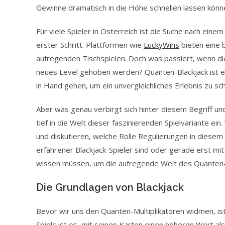
Gewinne dramatisch in die Höhe schnellen lassen könn
Für viele Spieler in Österreich ist die Suche nach ei
erster Schritt. Plattformen wie
LuckyWins
bieten eine b
aufregenden Tischspielen. Doch was passiert, wenn dies
neues Level gehoben werden? Quanten-Blackjack ist ei
in Hand gehen, um ein unvergleichliches Erlebnis zu sch
Aber was genau verbirgt sich hinter diesem Begriff und
tief in die Welt dieser faszinierenden Spielvariante ei
und diskutieren, welche Rolle Regulierungen in diesem s
erfahrener Blackjack-Spieler sind oder gerade erst mit 
wissen müssen, um die aufregende Welt des Quanten-
Die Grundlagen von Blackjack
Bevor wir uns den Quanten-Multiplikatoren widmen, ist 
Spiels ist es, mit seinen Karten einen höheren Wert al