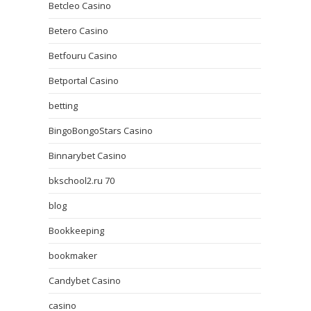
Betcleo Casino
Betero Casino
Betfouru Casino
Betportal Casino
betting
BingoBongoStars Casino
Binnarybet Casino
bkschool2.ru 70
blog
Bookkeeping
bookmaker
Candybet Casino
casino