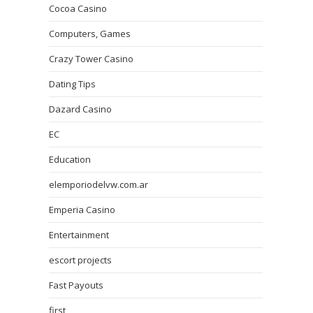
Cocoa Casino
Computers, Games
Crazy Tower Сasino
Dating Tips
Dazard Casino
EC
Education
elemporiodelvw.com.ar
Emperia Casino
Entertainment
escort projects
Fast Payouts
first