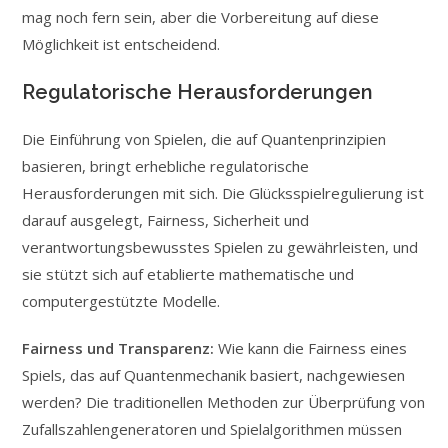
mag noch fern sein, aber die Vorbereitung auf diese
Möglichkeit ist entscheidend.
Regulatorische Herausforderungen
Die Einführung von Spielen, die auf Quantenprinzipien
basieren, bringt erhebliche regulatorische
Herausforderungen mit sich. Die Glücksspielregulierung ist
darauf ausgelegt, Fairness, Sicherheit und
verantwortungsbewusstes Spielen zu gewährleisten, und
sie stützt sich auf etablierte mathematische und
computergestützte Modelle.
Fairness und Transparenz:
Wie kann die Fairness eines
Spiels, das auf Quantenmechanik basiert, nachgewiesen
werden? Die traditionellen Methoden zur Überprüfung von
Zufallszahlengeneratoren und Spielalgorithmen müssen