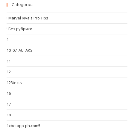
Categories
! Marvel Rivals Pro Tips
! Без рубрики
1
10_07_AU_AKS
11
12
123texts
16
17
18
1xbetapp-ph.com5