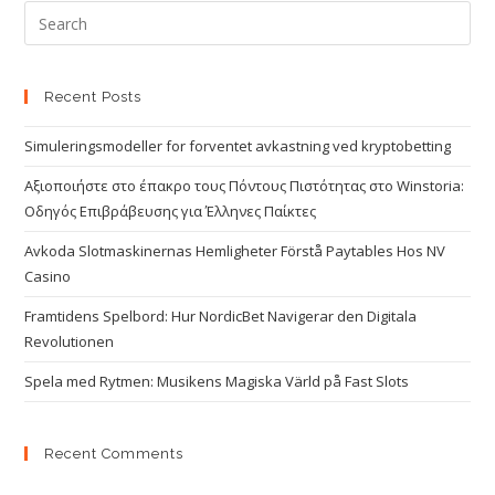
Recent Posts
Simuleringsmodeller for forventet avkastning ved kryptobetting
Αξιοποιήστε στο έπακρο τους Πόντους Πιστότητας στο Winstoria:
Οδηγός Επιβράβευσης για Έλληνες Παίκτες
Avkoda Slotmaskinernas Hemligheter Förstå Paytables Hos NV
Casino
Framtidens Spelbord: Hur NordicBet Navigerar den Digitala
Revolutionen
Spela med Rytmen: Musikens Magiska Värld på Fast Slots
Recent Comments