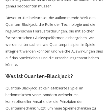
genau beobachten müssen.
Dieser Artikel beleuchtet die aufkommende Welt des
Quanten-Blackjack, die Rolle der Technologie und die
regulatorischen Herausforderungen, die mit solchen
fortschrittlichen Glücksspielformen einhergehen. Wir
werden untersuchen, wie Quantenprinzipien in Spiele
integriert werden könnten und welche Auswirkungen dies
auf das Spielerlebnis und die Branche insgesamt haben
könnte.
Was ist Quanten-Blackjack?
Quanten-Blackjack ist kein etabliertes Spiel im
herkömmlichen Sinne, sondern vielmehr ein
konzeptioneller Ansatz, der die Prinzipien der
Quantenmechanik nutzt, um neue Spielmechaniken zu