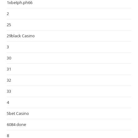
1xbetph.ph66
2
25
29black Casino
3
30
31
32
33
4
5bet Casino
6084 done
8