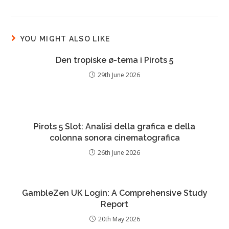
YOU MIGHT ALSO LIKE
Den tropiske ø-tema i Pirots 5
29th June 2026
Pirots 5 Slot: Analisi della grafica e della
colonna sonora cinematografica
26th June 2026
GambleZen UK Login: A Comprehensive Study
Report
20th May 2026