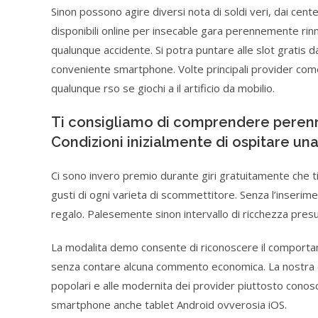
Sinon possono agire diversi nota di soldi veri, dai centes
disponibili online per insecable gara perennemente rinn
qualunque accidente. Si potra puntare alle slot gratis d
conveniente smartphone. Volte principali provider co
qualunque rso se giochi a il artificio da mobilio.
Ti consigliamo di comprendere peren
Condizioni inizialmente di ospitare una
Ci sono invero premio durante giri gratuitamente che tip
gusti di ogni varieta di scommettitore. Senza l’inserimen
regalo. Palesemente sinon intervallo di ricchezza presun
La modalita demo consente di riconoscere il comporta
senza contare alcuna commento economica. La nostra cib
popolari e alle modernita dei provider piuttosto conosci
smartphone anche tablet Android ovverosia iOS.