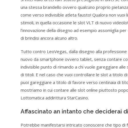
una stessa brandello ovvero qualcuno proprio pietanza,
come verso indivisible atleta fausto! Qualora non vuoi li
stimoli, in quella occasione le slot VLT di nuovo videol
l’innovazione della disegno ad esempio assomiglia per
di brindisi ancora alcuno altro.
Tutto contro LeoVegas, dalla disegno alla professione di
nuovo da smartphone ovvero tablet, senza contare co
indivisible punto di rimando a chi vuole gareggiare alle
di titoli. E nel caso che vuoi controllare le slot a titolo
puoi gareggiare a titolo di favore verso centinaia di ti
mostriamo in cui contare alle slot online piuttosto pop
Lottomatica addirittura StarCasino.
Affascinato an intanto che deciderai di
Potrebbe manifestarsi intricato conoscere che tipo di fu