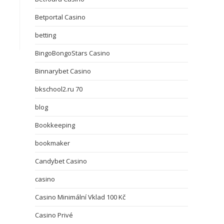
Betportal Casino
betting
BingoBongoStars Casino
Binnarybet Casino
bkschool2.ru 70
blog
Bookkeeping
bookmaker
Candybet Casino
casino
Casino Minimální Vklad 100 Kč
Casino Privé